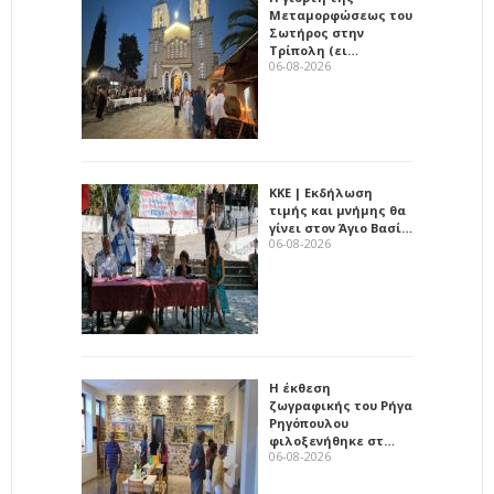
Μεταμορφώσεως του
Σωτήρος στην
Τρίπολη (ει…
06-08-2026
ΚΚΕ | Εκδήλωση
τιμής και μνήμης θα
γίνει στον Άγιο Βασί…
06-08-2026
Η έκθεση
ζωγραφικής του Ρήγα
Ρηγόπουλου
φιλοξενήθηκε στ…
06-08-2026