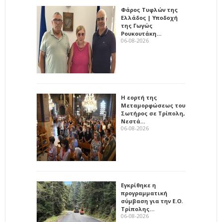
Φάρος Τυφλών της
Ελλάδος | Υποδοχή
της Γωγώς
Ρουκουτάκη…
06-08-2026
Η εορτή της
Μεταμορφώσεως του
Σωτήρος σε Τρίπολη,
Νεστά…
06-08-2026
Εγκρίθηκε η
προγραμματική
σύμβαση για την Ε.Ο.
Τρίπολης…
06-08-2026