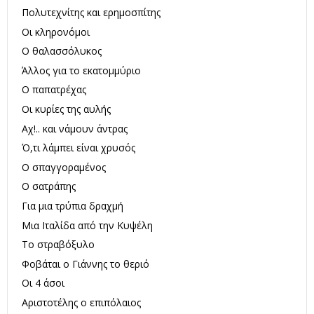
Πολυτεχνίτης και ερημοσπίτης
Οι κληρονόμοι
Ο θαλασσόλυκος
Άλλος για το εκατομμύριο
Ο παπατρέχας
Οι κυρίες της αυλής
Αχ!.. και νάμουν άντρας
Ό,τι λάμπει είναι χρυσός
Ο σπαγγοραμένος
Ο σατράπης
Για μια τρύπια δραχμή
Μια Ιταλίδα από την Κυψέλη
Το στραβόξυλο
Φοβάται ο Γιάννης το θεριό
Οι 4 άσοι
Αριστοτέλης ο επιπόλαιος