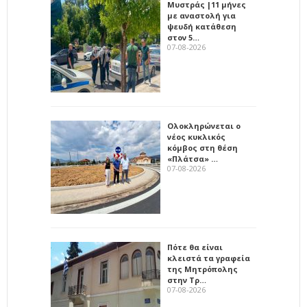
Μυστράς |11 μήνες
με αναστολή για
ψευδή κατάθεση
στον 5…
07-08-2026
Ολοκληρώνεται ο
νέος κυκλικός
κόμβος στη θέση
«Πλάτσα» …
07-08-2026
Πότε θα είναι
κλειστά τα γραφεία
της Μητρόπολης
στην Τρ…
07-08-2026