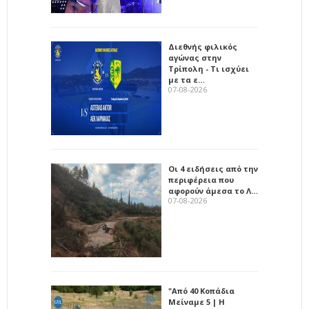
Διεθνής φιλικός
αγώνας στην
Τρίπολη - Τι ισχύει
με τα ε…
07-08-2026
Οι 4 ειδήσεις από την
περιφέρεια που
αφορούν άμεσα το Λ…
07-08-2026
"Από 40 Κοπάδια
Μείναμε 5 | Η