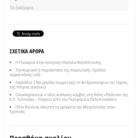
Τα ξαδέρφια,
ΣΧΕΤΙΚΆ ΆΡΘΡΑ
Η Γλυκερία στην κεντρική πλατεία Μεγαλόπολης
Την Κυριακή η παράσταση της Χορευτικής Ομάδας
Δημητσάνας! (vd)
Λαγκάδια | Με μεγάλη συμμετοχή το 8ο Εργαστήριο της τέχνης
της πέτρας (εικόνες)
Ολοκληρώνεται ο νέος κυκλικός κόμβος στη θέση «Πλάτσα» της
Ε.Ο. Τρίπολης – Πύργου από την Περιφέρεια Πελοποννήσου
Πότε θα είναι κλειστά τα γραφεία της Μητρόπολης στην
Τρίπολη
Προσθήκη σχολίου