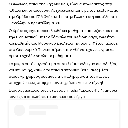
Ο Άγγελος, παιδί της 3ης Λυκείου, είναι αυτοδίδακτος στην
κιθάρα και το τραγούδι. Ασχολείται επίσης με τον Στίβο και με
την Ομάδα του ΓΣΑ βγήκαν 4οι στην Ελλάδα στη σκυτάλη στο
Πανελλήνιο πρωτάθλημα Κ18.
Ο Χρήστος έχει παρακολουθήσει μαθήματα μπουζουκιού από
την Ε Δημοτικού με τον δάσκαλό του Ιωάννη Λαγό, ενώ ήταν
και μαθητής του Μουσικού Σχολείου Τρίπολης. Φέτος πέρασε
στο Οικονομικό Πανεπιστήμιο στην Αθήνα, έχοντας γράψει
άριστα σχεδόν σε όλα τα μαθήματα.
Το μικρό αυτό συγκρότημα αποτελεί παράδειγμα αισιοδοξίας
και επιμονής, καθώς τα παιδιά αποδεικνύουν πως μέσα
στους γρήγορους ρυθμούς της καθημερινότητας και των
υποχρεώσεων, υπάρχει πάντα χρόνος για την τέχνη!
Στον λογαριασμό τους στα social media “
ta.xaderfia
” , μπορεί
κανείς να απολαύσει το μουσικό τους έργο.