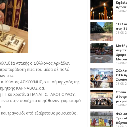
Κηδεί
Αρτόπ
08-08-
"Τέλο
στη Ζ
08-08-
Μαθή
συμπε
δρόμο
Μοτοπ
Καλλιθέα Αττικής ο Σύλλογος Αρκάδων
08-08-
ροπαράδοτη πίτα του μέσα σέ πολύ
Σύλλο
ΟΤΑ Α
ων του.
Συνάν
 κ. Κώστας ΑΣΚΟΎΝΗΣ,ο π. Δήμαρχοός της
08-08-
 Δημήτρης ΚΑΡΝΑΒΟΣ,κ.ά.
Στενό
τη ΓΓ κα Χριστίνα ΠΑΝΑΓΙΩΤΑΚΟΠΟΥΛΟΥ,
Δέντρ
, ενώ στην συνέχεια απηύθυναν χαιρετισμό
μικρο
08-08-
.
καί τραγούδι από εξαίρετους μουσικούς .
Φιλικ
Τρίπολ
Πύργο
08-08-