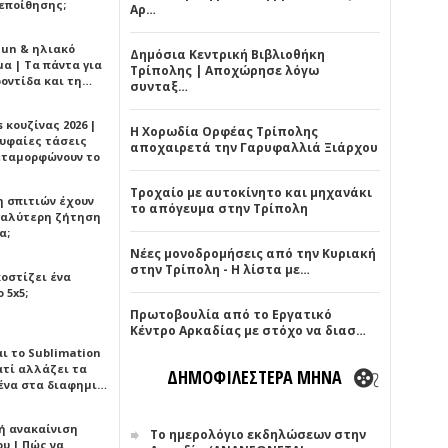
εποίθησης;
Αρ…
Sun & ηλιακό
Δημόσια Κεντρική Βιβλιοθήκη
α | Τα πάντα για
Τρίπολης | Αποχώρησε λόγω
ροντίδα και τη…
συνταξ…
 κουζίνας 2026 |
Η Χορωδία Ορφέας Τρίπολης
ρυφαίες τάσεις
αποχαιρετά την Γαρυφαλλιά Ξιάρχου
εταμορφώνουν το
Τροχαίο με αυτοκίνητο και μηχανάκι
η σπιτιών έχουν
το απόγευμα στην Τρίπολη
γαλύτερη ζήτηση
α;
Νέες μονοδρομήσεις από την Κυριακή
στην Τρίπολη - Η λίστα με…
κοστίζει ένα
 5x5;
Πρωτοβουλία από το Εργατικό
Κέντρο Αρκαδίας με στόχο να διασ…
αι το Sublimation
ατί αλλάζει τα
ΔΗΜΟΦΙΛΕΣΤΕΡΑ ΜΗΝΑ
ένα στα διαφημι…
ή ανακαίνιση
Το ημερολόγιο εκδηλώσεων στην
υ | Πώς να