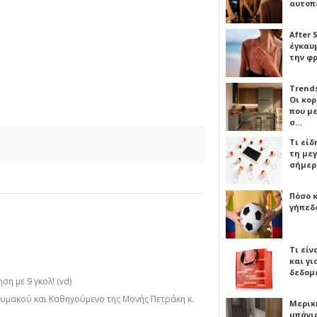
αυτοπ
After 
έγκαυμ
την φ
Trends
Οι κο
που μ
σ…
Τι είδ
τη με
σήμερ
Πόσο 
γήπεδο
Τι είν
και γι
δεδομ
η με 9 γκολ! (vd)
μακού και Καθηγούμενο της Μονής Πετράκη κ.
Μερικ
μπάνιο