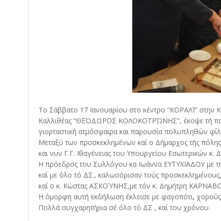
Το Σάββατο 17 Ιανουαρίου στο κέντρο “ΚΟΡΑΛΊ” στην 
Καλλιθέας “ΘΕΌΔΩΡΟΣ ΚΟΛΟΚΟΤΡΏΝΗΣ”, έκοψε τή πατ
γιορταστική ατμόσφαιρα και παρουσία πολυπληθών φίλ
Μεταξύ των προσκεκλημένων καί ο Δήμαρχος τής πόλης
και νυν Γ.Γ. Ιθαγένειας του Υπουργείου Εσωτερικών κ.
Η πρόεδρος του Συλλόγου κα Ιωάννα ΕΥΤΥΧΙΑΔΟΥ με 
καί με όλο τό ΔΣ., καλωσόρισαν τούς προσκεκλημένους
καί ο κ. Κώστας ΑΣΚΟΎΝΗΣ,με τόν κ. Δημήτρη ΚΑΡΝΑΒΟ
Η όμορφη αυτή εκδήλωση έκλεισε με φαγοπότι, χορούς 
Πολλά συγχαρητήρια σέ όλο τό ΔΣ , καί του χρόνου.