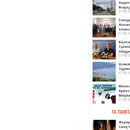
Χωροτ
Βιομη
07-08-
Συνερ
Hunan 
Scien
07-08-
Κώστα
Τρίπο
σύγχρ
07-08-
Διακο
Ξηροπ
07-08-
Μουσι
Χρήστ
Μάγδα
07-08-
ΤΑ ΠΑΝΤ
Φερομ
τάση 