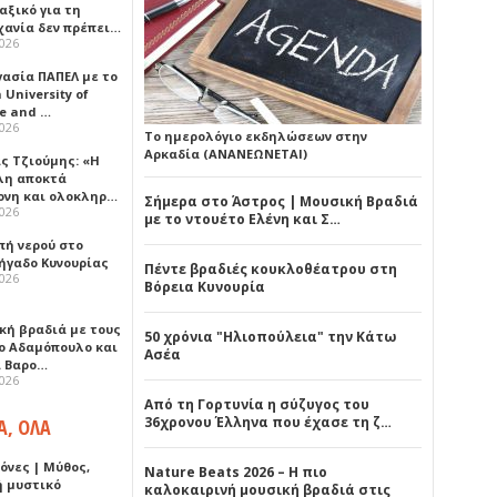
αξικό για τη
χανία δεν πρέπει…
2026
γασία ΠΑΠΕΛ με το
University of
ce and …
2026
Το ημερολόγιο εκδηλώσεων στην
Αρκαδία (ΑΝΑΝΕΩΝΕΤΑΙ)
ς Τζιούμης: «Η
λη αποκτά
ονη και ολοκληρ…
Σήμερα στο Άστρος | Μουσική Βραδιά
2026
με το ντουέτο Ελένη και Σ…
πή νερού στο
ήγαδο Κυνουρίας
Πέντε βραδιές κουκλοθέατρου στη
2026
Βόρεια Κυνουρία
κή βραδιά με τους
50 χρόνια "Ηλιοπούλεια" την Κάτω
ο Αδαμόπουλο και
Ασέα
 Βαρο…
2026
Από τη Γορτυνία η σύζυγος του
36χρονου Έλληνα που έχασε τη ζ…
Α, ΟΛΑ
όνες | Μύθος,
Nature Beats 2026 – Η πιο
ή μυστικό
καλοκαιρινή μουσική βραδιά στις