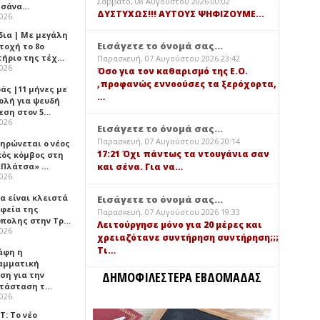
Σάββατο, 08 Αυγούστου 2026 00:02
τσάνα…
ΔΥΣΤΥΧΩΣ!!! ΑΥΤΟΥΣ ΨΗΦΙΖΟΥΜΕ...
2026
δια | Με μεγάλη
Εισάγετε το όνομά σας...
τοχή το 8ο
τήριο της τέχ…
Παρασκευή, 07 Αυγούστου 2026 23:42
2026
Όσο για τον καθαρισμό της Ε.Ο.
,προφανώς εννοούσες τα ξερόχορτα,
άς |11 μήνες με
…
ολή για ψευδή
εση στον 5…
2026
Εισάγετε το όνομά σας...
Παρασκευή, 07 Αυγούστου 2026 20:14
ηρώνεται ο νέος
17:21 Όχι πάντως τα ντουγάνια σαν
κός κόμβος στη
«Πλάτσα» …
και σένα. Για να…
2026
α είναι κλειστά
Εισάγετε το όνομά σας...
αφεία της
Παρασκευή, 07 Αυγούστου 2026 19:33
πολης στην Τρ…
Λειτούργησε μόνο για 20 μέρες και
2026
χρειαζότανε συντήρηση συντήρηση;;;
Τι…
άφη η
αμματική
ΔΗΜΟΦΙΛΕΣΤΕΡΑ ΕΒΔΟΜΑΔΑΣ
ση για την
τάσταση τ…
2026
Τ: Το νέο