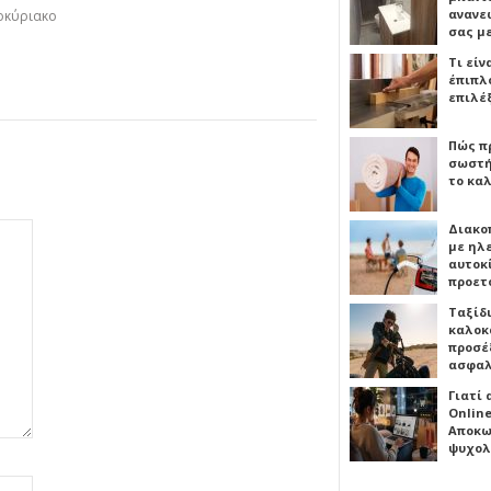
ανανε
οκύριακο
σας μ
Τι είν
έπιπλο
επιλέ
Πώς πρ
σωστή
το καλ
Διακο
με ηλ
αυτοκ
προετ
Ταξίδ
καλοκ
προσέξ
ασφαλ
Γιατί
Online
Αποκω
ψυχολ