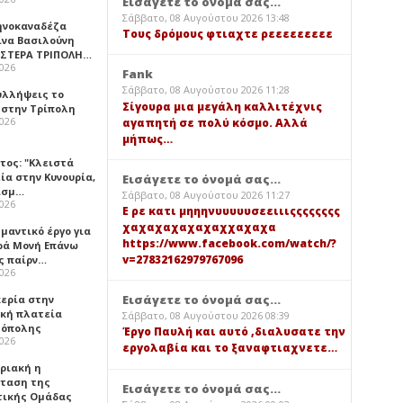
Εισάγετε το όνομά σας...
Σάββατο, 08 Αυγούστου 2026 13:48
ηνοκαναδέζα
Τους δρόμους φτιαχτε ρεεεεεεεεε
ίνα Βασιλούνη
ΑΣΤΕΡΑ ΤΡΙΠΟΛΗ…
2026
Fank
Σάββατο, 08 Αυγούστου 2026 11:28
υλλήψεις το
Σίγουρα μια μεγάλη καλλιτέχνις
 στην Τρίπολη
2026
αγαπητή σε πολύ κόσμο. Αλλά
μήπως…
τος: "Κλειστά
ία στην Κυνουρία,
Εισάγετε το όνομά σας...
ισμ…
Σάββατο, 08 Αυγούστου 2026 11:27
2026
Ε ρε κατι μηηηνυυυυυσεειιιςςςςςςςς
χαχαχαχαχαχαχχαχαχα
μαντικό έργο για
https://www.facebook.com/watch/?
ερά Μονή Επάνω
v=27832162979767096
ς παίρν…
2026
Εισάγετε το όνομά σας...
κερία στην
ική πλατεία
Σάββατο, 08 Αυγούστου 2026 08:39
όπολης
Έργο Παυλή και αυτό ,διαλυσατε την
2026
εργολαβία και το ξαναφτιαχνετε…
υριακή η
ταση της
Εισάγετε το όνομά σας...
τικής Ομάδας