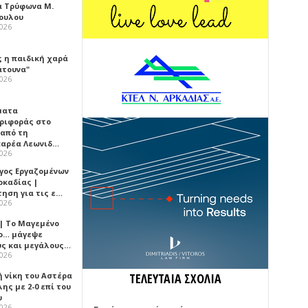
α Τρύφωνα Μ.
ουλου
2026
ς η παιδική χαρά
άτουνα"
2026
ματα
ριφοράς στο
 από τη
αρέα Λεωνιδ…
2026
γος Εργαζομένων
ρκαδίας |
τηση για τις ε…
2026
 | Το Μαγεμένο
ο… μάγεψε
ύς και μεγάλους…
2026
ή νίκη του Αστέρα
ΤΕΛΕΥΤΑΙΑ ΣΧΟΛΙΑ
ης με 2-0 επί του
υ
2026