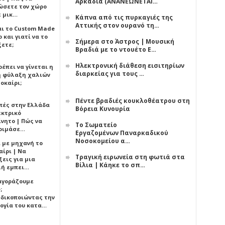
Αρκαδία (ΑΝΑΝΕΩΝΕΤΑΙ…
ώσετε τον χώρο
ε μικ…
Κάπνα από τις πυρκαγιές της
Αττικής στον ουρανό τη…
αι το Custom Made
 και γιατί να το
Σήμερα στο Άστρος | Μουσική
ξετε;
Βραδιά με το ντουέτο Ε…
Ηλεκτρονική διάθεση εισιτηρίων
έπει να γίνεται η
διαρκείας για τους …
 φύλαξη χαλιών
οκαίρι;
Πέντε βραδιές κουκλοθέατρου στη
πές στην Ελλάδα
Βόρεια Κυνουρία
εκτρικό
ίνητο | Πώς να
Το Σωματείο
οιμάσε…
Εργαζομένων Παναρκαδικού
Νοσοκομείου α…
ι με μηχανή το
αίρι | Να
Τραγική ειρωνεία στη φωτιά στα
εις για μια
Βίλια | Κάηκε το σπ…
ή εμπει…
 αγοράζουμε
;
δικοποιώντας την
ογία του κατα…