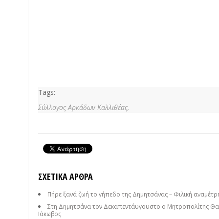
Tags:
Σύλλογος Αρκάδων Καλλιθέας,
ΣΧΕΤΙΚΆ ΆΡΘΡΑ
Πήρε ξανά ζωή το γήπεδο της Δημητσάνας – Φιλική αναμέτρησ
Στη Δημητσάνα τον Δεκαπεντάυγουστο ο Μητροπολίτης Θαυ
Ιάκωβος