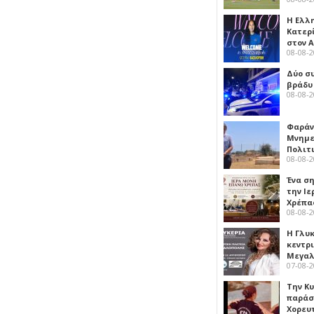
Η Ελλ
Κατερ
στον 
08-08-
Δύο σ
βράδυ
08-08-
Φαράν
Μνημε
Πολιτ
08-08-
Ένα ση
την Ι
Χρέπα
08-08-
Η Γλυ
κεντρ
Μεγαλ
07-08-
Την Κ
παράσ
Χορευ