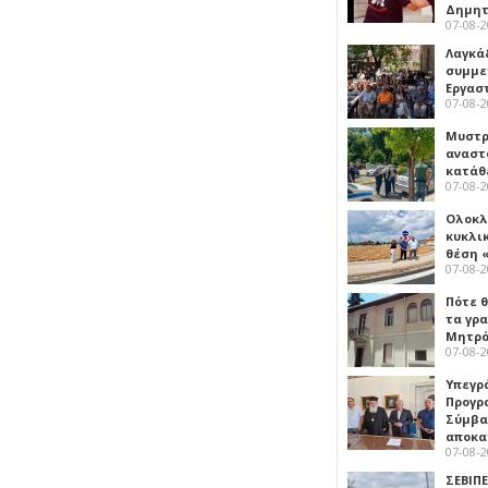
Δημη
07-08-
Λαγκά
συμμε
Εργασ
07-08-
Μυστρ
αναστ
κατάθ
07-08-
Ολοκλ
κυκλι
θέση 
07-08-
Πότε θ
τα γρ
Μητρό
07-08-
Υπεγρ
Προγρ
Σύμβα
αποκα
07-08-
ΣΕΒΙΠΕ