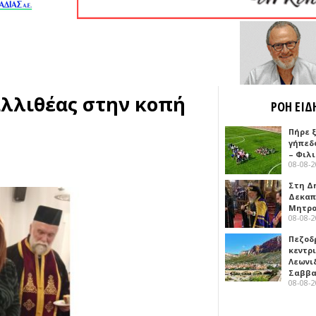
αλλιθέας στην κοπή
ΡΟΗ ΕΙΔ
Πήρε 
γήπεδ
– Φιλ
08-08-
Στη Δ
Δεκαπ
Μητρο
08-08-
Πεζοδ
κεντρ
Λεωνι
Σαββ
08-08-