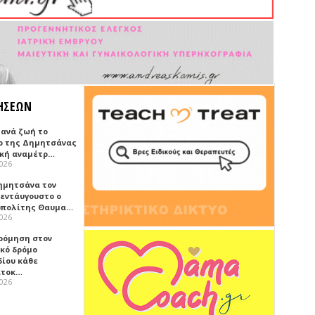
ΗΣΕΩΝ
ξανά ζωή το
ο της Δημητσάνας
ική αναμέτρ…
2026
ημητσάνα τον
εντάυγουστο ο
πολίτης Θαυμα…
2026
ρόμηση στον
ικό δρόμο
δίου κάθε
ατοκ…
2026