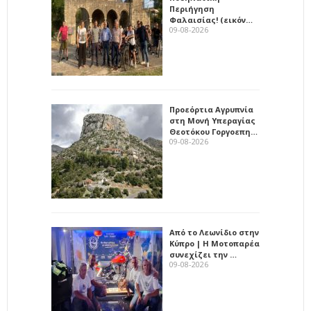
Περιήγηση
Φαλαισίας! (εικόν…
09-08-2026
Προεόρτια Αγρυπνία
στη Μονή Υπεραγίας
Θεοτόκου Γοργοεπη…
09-08-2026
Από το Λεωνίδιο στην
Κύπρο | Η Μοτοπαρέα
συνεχίζει την …
09-08-2026