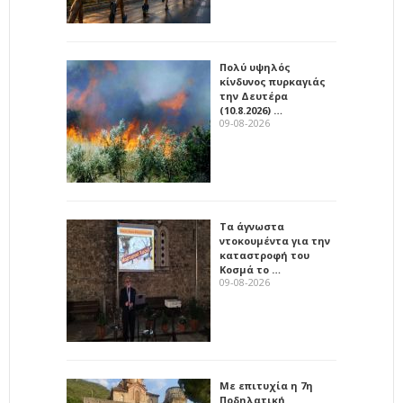
Πολύ υψηλός
κίνδυνος πυρκαγιάς
την Δευτέρα
(10.8.2026) …
09-08-2026
Τα άγνωστα
ντοκουμέντα για την
καταστροφή του
Κοσμά το …
09-08-2026
Με επιτυχία η 7η
Ποδηλατική