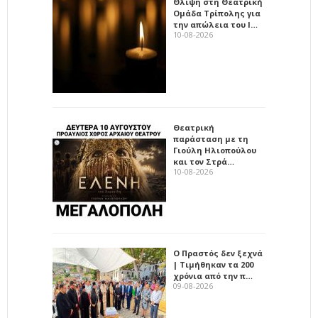
Θλίψη στη Θεατρική
Ομάδα Τρίπολης για
την απώλεια του Ι…
10-08-2026
Θεατρική
παράσταση με τη
Γιούλη Ηλιοπούλου
και τον Στρά…
10-08-2026
Ο Πραστός δεν ξεχνά
| Τιμήθηκαν τα 200
χρόνια από την π…
09-08-2026