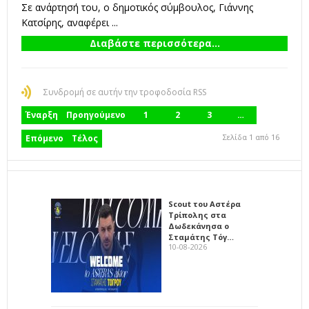
Σε ανάρτησή του, ο δημοτικός σύμβουλος, Γιάννης
Κατσίρης, αναφέρει ...
Διαβάστε περισσότερα...
Συνδρομή σε αυτήν την τροφοδοσία RSS
Έναρξη
Προηγούμενο
1
2
3
…
Σελίδα 1 από 16
Επόμενο
Τέλος
Scout του Αστέρα
Τρίπολης στα
Δωδεκάνησα ο
Σταμάτης Τόγ…
10-08-2026