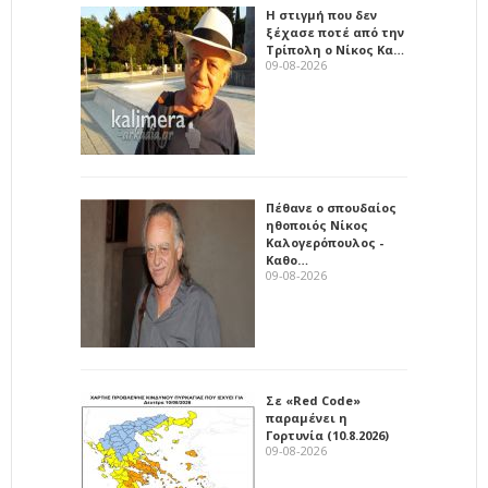
Η στιγμή που δεν
ξέχασε ποτέ από την
Τρίπολη ο Νίκος Κα…
09-08-2026
Πέθανε ο σπουδαίος
ηθοποιός Νίκος
Καλογερόπουλος -
Καθο…
09-08-2026
Σε «Red Code»
παραμένει η
Γορτυνία (10.8.2026)
09-08-2026