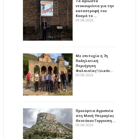
Τα άγνωστα
ντοκουμέντα για την
καταστροφή του
Κοσμά το …
09-08-2026
Με επιτυχία η 7η
Ποδηλατική
Περιήγηση
Φαλαισίας! (εικόν…
09-08-2026
Προεόρτια Αγρυπνία
στη Μονή Υπεραγίας
Θεοτόκου Γοργοεπη…
09-08-2026