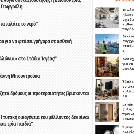
 Γεωργούλη
10 λάθ
ηλεκτ
σχεδι
παταλάτε το νερό"
καθυσ
παρά
Δίκτυ
ο για να φτάσει γρήγορα σε ασθενή
σύγχρ
σταθμ
τ…
λώνια» στο Στάδιο Τεγέας!"
Δεν έχ
για ν
μπαλκ
Γιάννη Μπουντρούκα
Έβαλε
το ίν
κολλά
 ζητά δρόμους οι προτεραιότητες βρίσκονται
λά…
Lamin
ξύλο; 
πριν 
 τυπική οικογένεια του μέλλοντος δεν είναι
εσωτε
 και τρία παιδιά"
Έφυγε
ηλικία