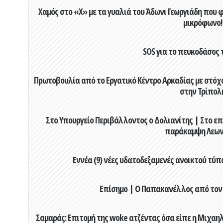
Χαμός στο «X» με τα γυαλιά του Άδωνι Γεωργιάδη που 
μικρόφωνο!
SOS για το πευκοδάσος 
Πρωτοβουλία από το Εργατικό Κέντρο Αρκαδίας με στόχο
στην Τρίπολ
Στο Υπουργείο Περιβάλλοντος ο Δολιανίτης | Στο επ
παράκαμψη Λεων
Εννέα (9) νέες υδατοδεξαμενές ανοικτού τύ
Επίσημο | Ο Παπακανέλλος από τον
Σαμαράς: Επιτομή της woke ατζέντας όσα είπε η Μιχαηλ