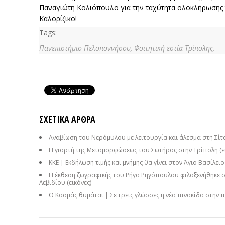
Παναγιώτη Κολιόπουλο για την ταχύτητα ολοκλήρωσης
Καλορίζικο!
Tags:
Πανεπιστήμιο Πελοποννήσου,
Φοιτητική εστία Τρίπολης,
ΣΧΕΤΙΚΆ ΆΡΘΡΑ
Αναβίωση του Νερόμυλου με λειτουργία και άλεσμα στη Σίτ
Η γιορτή της Μεταμορφώσεως του Σωτήρος στην Τρίπολη (ει
ΚΚΕ | Εκδήλωση τιμής και μνήμης θα γίνει στον Άγιο Βασίλει
Η έκθεση ζωγραφικής του Ρήγα Ρηγόπουλου φιλοξενήθηκε 
Λεβιδίου (εικόνες)
Ο Κοσμάς θυμάται | Σε τρεις γλώσσες η νέα πινακίδα στην 