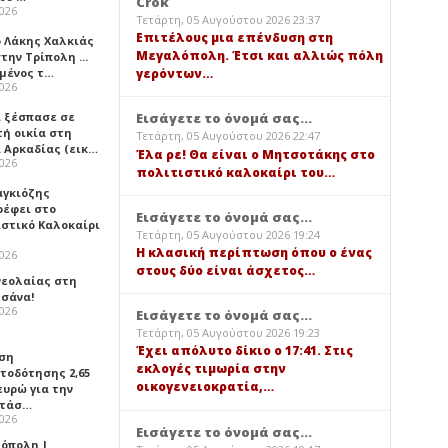
Crok
2026
Τετάρτη, 05 Αυγούστου 2026 23:37
Επιτέλους μια επένδυση στη
ο Λάκης Χαλκιάς
Μεγαλόπολη. Έτσι και αλλιώς πόλη
την Τρίπολη ...
μένος τ…
γερόντων…
2026
 ξέσπασε σε
Εισάγετε το όνομά σας...
τή οικία στη
Τετάρτη, 05 Αυγούστου 2026 22:47
α Αρκαδίας (εικ…
Έλα ρε! Θα είναι ο Μητσοτάκης στο
2026
πολιτιστικό καλοκαίρι του…
αγκιόζης
ρέφει στο
Εισάγετε το όνομά σας...
ιστικό Καλοκαίρι
Τετάρτη, 05 Αυγούστου 2026 19:24
Η κλασική περίπτωση όπου ο ένας
2026
στους δύο είναι άσχετος…
νεολαίας στη
σάνα!
2026
Εισάγετε το όνομά σας...
Τετάρτη, 05 Αυγούστου 2026 19:23
Έχει απόλυτο δίκιο ο 17:41. Στις
ση
εκλογές τιμωρία στην
τοδότησης 2,65
οικογενειοκρατία,…
ευρώ για την
ατάσ…
2026
Εισάγετε το όνομά σας...
όπολη |