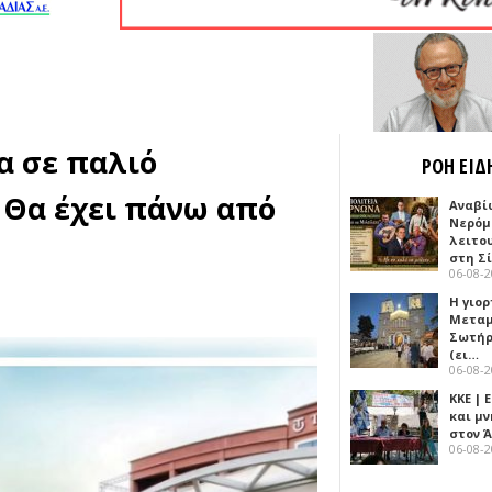
α σε παλιό
ΡΟΗ ΕΙΔ
 Θα έχει πάνω από
Αναβί
Νερόμ
λειτο
στη Σ
06-08-
Η γιορ
Μεταμ
Σωτήρ
(ει…
06-08-
ΚΚΕ |
και μν
στον 
06-08-