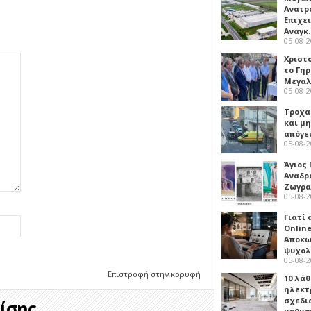
Ανατρ
Επιχε
Αναγκ
05-08-
Χριστ
το Γη
Μεγαλ
05-08-
Τροχα
και μ
απόγε
05-08-
Άγιος 
Αναδρ
Ζωγρα
05-08-
Γιατί
Online
Αποκω
ψυχολ
05-08-
Επιστροφή στην κορυφή
10 λάθ
ηλεκτ
σχεδι
σης...