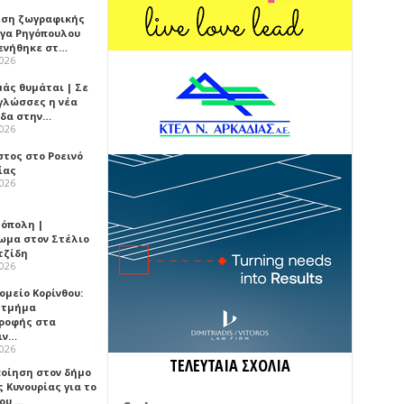
εση ζωγραφικής
ήγα Ρηγόπουλου
ενήθηκε στ…
2026
μάς θυμάται | Σε
 γλώσσες η νέα
ίδα στην…
2026
στος στο Ροεινό
ίας
2026
όπολη |
ωμα στον Στέλιο
τζίδη
2026
ομείο Κορίνθου:
 τμήμα
ροφής στα
ιν…
2026
ΤΕΛΕΥΤΑΙΑ ΣΧΟΛΙΑ
ποίηση στον δήμο
 Κυνουρίας για το
που …