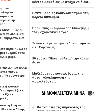
Κέντρο Αρκαδίας με στόχο να διασ…
η στον
ρολογικό
Πέντε βραδιές κουκλοθέατρου στη
ασμό που
Βόρεια Κυνουρία
τερούν την
δοση…
Πάρνωνας - Κεδρόδασος Μαλεβής |
α GNSS | Πώς οι
"Δεν έχουν γίνει εργασί…
ονοι γεωδαιτικοί
οί εκμηδενίζουν
Τι γίνεται με τα τραπεζοκαθίσματα
στη Γορτυνία;
ετε κήπο; 12 ιδέες
α μεταμορφώσετε
όνι & βερά…
50 χρόνια "Ηλιοπούλεια" την Κάτω
Ασέα
ς οπτική ίνα αλλά
τερνετ ακόμα
Μαζεύονται υπογραφές για την
ει; Το συχνότερο
άμεση ολοκλήρωση της
ασφαλτόστρ…
ate ή φυσικό
Τι να προσέξετε
ΔΗΜΟΦΙΛΕΣΤΕΡΑ ΜΗΝΑ
διαλέξετε
ρικές…
 από τη ζωή σε
Κάπνα από τις πυρκαγιές της
 82 ετών ο Λάκης