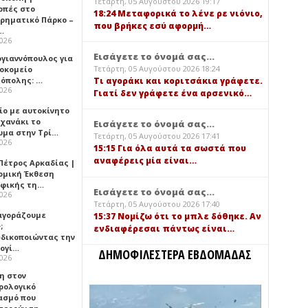
Τετάρτη, 05 Αυγούστου 2026 19:17
οπές στο
18:24 Μεταφορικά το λένε ρε νιόνιο,
ιρηματικό Πάρκο –
που βρήκες εσύ αφορμή…
…
2026
Εισάγετε το όνομά σας...
ογιαννόπουλος για
Τετάρτη, 05 Αυγούστου 2026 18:24
ροκομείο
όπολης: …
Τι αγοράκι και κοριτσάκια γράφετε.
2026
Γιατί δεν γράφετε ένα αρσενικό…
ίο με αυτοκίνητο
ηχανάκι το
Εισάγετε το όνομά σας...
υμα στην Τρί…
Τετάρτη, 05 Αυγούστου 2026 17:41
2026
15:15 Για όλα αυτά τα σωστά που
αναφέρεις μία είναι…
Πέτρος Αρκαδίας |
ομική Έκθεση
φικής τη…
Εισάγετε το όνομά σας...
2026
Τετάρτη, 05 Αυγούστου 2026 17:40
 αγοράζουμε
15:37 Νομίζω ότι το μπλε δόθηκε. Αν
;
ενδιαφέρεσαι πάντως είναι…
δικοποιώντας την
ογί…
ΔΗΜΟΦΙΛΕΣΤΕΡΑ ΕΒΔΟΜΑΔΑΣ
2026
η στον
ρολογικό
ασμό που