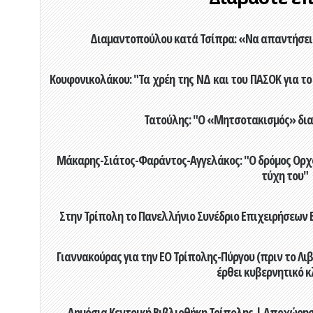
Διαμαντοπούλου κατά Τσίπρα: «Να απαντήσει 
Κουφονικολάκου: "Τα χρέη της ΝΔ και του ΠΑΣΟΚ για το 
Τατούλης: "Ο «Μητσοτακισμός» διαλ
Μάκαρης-Σιάτος-Φαράντος-Αγγελάκος: "Ο δρόμος Ορχομ
τύχη του"
Στην Τρίπολη το Πανελλήνιο Συνέδριο Επιχειρήσεων Β
Γιαννακούρας για την EO Τρίπολης-Πύργου (πριν το Λιβαδ
έρθει κυβερνητικό κ
Δημόσια Κεντρική Βιβλιοθήκη Τρίπολης | Αποχώρησ