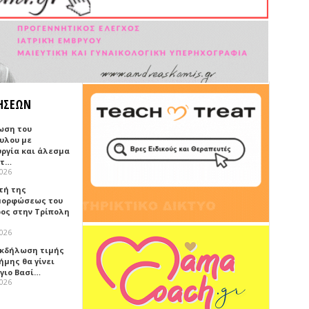
ΗΣΕΩΝ
ωση του
υλου με
υργία και άλεσμα
ίτ…
2026
τή της
ορφώσεως του
ος στην Τρίπολη
2026
 Εκδήλωση τιμής
ήμης θα γίνει
Άγιο Βασί…
2026