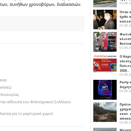
05-08-
 των, συνήθων χρονοβόρων, διαδικασιών.
Όταν 
ήρθε σ
καλεσ
05-08-
Φωτιά
κλεισ
Βυτίν
05-08-
Ο Καρ
επιστ
Πολιτ
2026…
05-08-
αινα
Party 
Δημητ
κόνες)
05-08-
ο Κυνουρίας
στην αίθουσα του Φιλοτεχνικού Συλλόγου
Πρότα
χρημα
πλατεία για το μαρτυρικό χωριό
εκατ. 
αποκ
05-08-
Μεγαλ