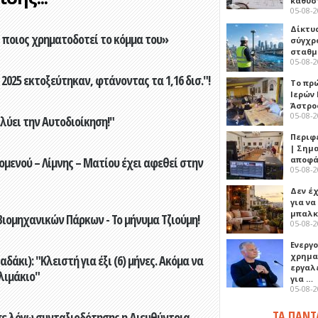
καθυσ
05-08-
Δίκτυ
ποιος χρηματοδοτεί το κόμμα του»
σύγχρ
σταθμ
05-08-
2025 εκτοξεύτηκαν, φτάνοντας τα 1,16 δισ."!
Το πρ
Ιερών
Άστρο
05-08-
ύει την Αυτοδιοίκηση!"
Περιφ
| Σημ
ενού – Λίμνης – Ματίου έχει αφεθεί στην
αποφά
05-08-
Δεν έχ
για ν
μπαλκ
ιομηχανικών Πάρκων - Το μήνυμα Τζιούμη!
05-08-
Ενεργ
χρημα
άκι): "Κλειστή για έξι (6) μήνες. Ακόμα να
εργαλε
λιμάκιο"
για …
05-08-
ΤΑ ΠΑΝΤ
ε λόγω συνταξιοδότησης η Διευθύντρια,