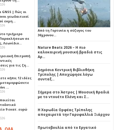
τερούν τη…
2026
α GNSS | Πώς οι
ονοι γεωδαιτικοί
οί εκμη…
2026
Από τη Γορτυνία η σύζυγος του
ώτο τριήμερο
36χρονου…
 Παρακλήσεων σε
ς, Λεωνίδιο…
2026
Nature Beats 2026 – Η πιο
καλοκαιρινή μουσική βραδιά στις
ερειακή Επιτροπή
Αρ…
αντικές
σεις για τις ζη…
2026
Δημόσια Κεντρική Βιβλιοθήκη
Τρίπολης | Αποχώρησε λόγω
ετε κήπο; 12 ιδέες
συνταξ…
α μεταμορφώσετε
όνι …
2026
Σήμερα στο Άστρος | Μουσική Βραδιά
με το ντουέτο Ελένη και Σ…
οποιείται
τοδοτικό
ίο 9 εκατ. ευρώ
Η Χορωδία Ορφέας Τρίπολης
αποχαιρετά την Γαρυφαλλιά Ξιάρχου
2026
Πρωτοβουλία από το Εργατικό
Α, ΟΛΑ