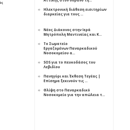
Αττικής στον ουρανό τη…
άς
Ηλεκτρονική διάθεση εισιτηρίων
διαρκείας για τους …
Νέος Διάκονος στην Ιερά
Μητρόπολη Μαντινείας και Κ…
Το Σωματείο
Εργαζομένων Παναρκαδικού
Νοσοκομείου α…
SOS για το πευκοδάσος του
Λεβιδίου
Πανηγύρι και Έκθεση Τεγέας |
Επίσημα ξεκινούν τις …
Θλίψη στο Παναρκαδικό
Νοσοκομείο για την απώλεια τ…