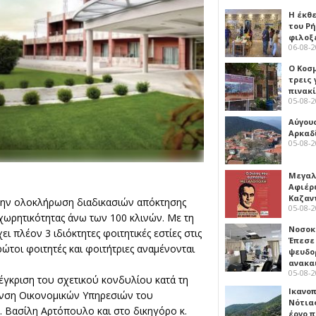
Η έκθ
του Ρ
φιλοξ
06-08-
Ο Κοσ
τρεις
πινακ
05-08-
Αύγου
Αρκαδ
05-08-
Μεγαλ
Αφιέρ
Καζαν
την ολοκλήρωση διαδικασιών απόκτησης
05-08-
 χωρητικότητας άνω των 100 κλινών. Με τη
Νοσοκ
πλέον 3 ιδιόκτητες φοιτητικές εστίες στις
Έπεσε
πρώτοι φοιτητές και φοιτήτριες αναμένονται
ψευδο
ανακα
05-08-
 έγκριση του σχετικού κονδυλίου κατά τη
Ικανο
υνση Οικονομικών Υπηρεσιών του
Νότιας
Βασίλη Αρτόπουλο και στο δικηγόρο κ.
έργο 