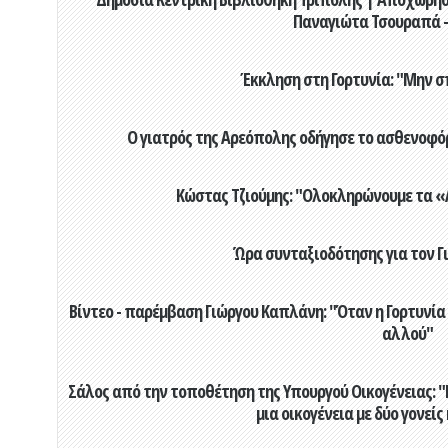
Παναγιώτα Τσουραπά -
Έκκληση στη Γορτυνία: "Μην σ
Ο γιατρός της Αρεόπολης οδήγησε το ασθενοφόρ
Κώστας Τζιούμης: "Ολοκληρώνουμε τα «Α
Ώρα συνταξιοδότησης για τον 
Βίντεο - παρέμβαση Γιώργου Καπλάνη: "Όταν η Γορτυνία
αλλού"
Σάλος από την τοποθέτηση της Υπουργού Οικογένειας: "Η
μια οικογένεια με δύο γονείς