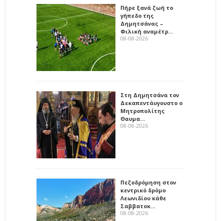
Πήρε ξανά ζωή το
γήπεδο της
Δημητσάνας –
Φιλική αναμέτρ…
08-08-2026
Στη Δημητσάνα τον
Δεκαπεντάυγουστο ο
Μητροπολίτης
Θαυμα…
08-08-2026
Πεζοδρόμηση στον
κεντρικό δρόμο
Λεωνιδίου κάθε
Σαββατοκ…
08-08-2026