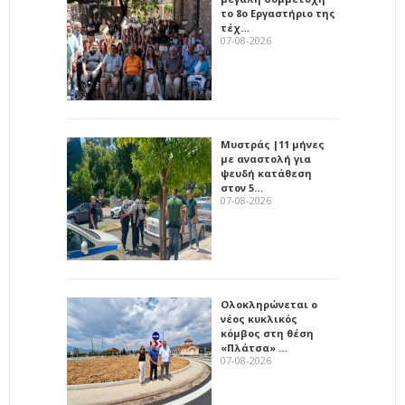
το 8ο Εργαστήριο της
τέχ…
07-08-2026
Μυστράς |11 μήνες
με αναστολή για
ψευδή κατάθεση
στον 5…
07-08-2026
Ολοκληρώνεται ο
νέος κυκλικός
κόμβος στη θέση
«Πλάτσα» …
07-08-2026