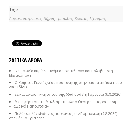
Tags:
Ασφαλτοστρώσεις,
Δήμος Τρίπολης,
Κώστας Τζιούμης,
ΣΧΕΤΙΚΆ ΆΡΘΡΑ
"Συμφωνία κυρίων" ανάμεσα σε Πελασγό και Πολύβιο στη
Μεγαλόπολη
Ο Χρήστος Γεννιάς νέος προπονητής στην ομάδα μπάσκετ του
Λεωνιδίου
Σε κατάσταση κινητοποίησης (Red Code) η Γορτυνία (9.8.2026)
Μεταφέρεται στο Μαλλιαροπούλειο Θέατρο η παράσταση
«Τα Στενά Παπούτσια»
Πολύ υψηλός κίνδυνος πυρκαγιάς την Παρασκευή (9.8.2026)
στον δήμο Τρίπολης