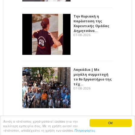
Την Κυριακή η
παράσταση της
Χορευτικής Ομάδας
Δημητσάνα…
07-08-2026
Λαγκάδια | Με
μεγάλη συμμετοχή
το 8ο Εργαστήριο της
τέχ…
07-08-2026
Αυτός ο ιστότοπος χρησιμοποιεί cookies για την
Ok!
καλύτερη εμπειρία σας. Με τη χρήση αυτού του
All rights reserved
KalimeraArkadia
ιστότοπου, αποδέχεστε τη χρήση των cookies.
Πληροφορίες