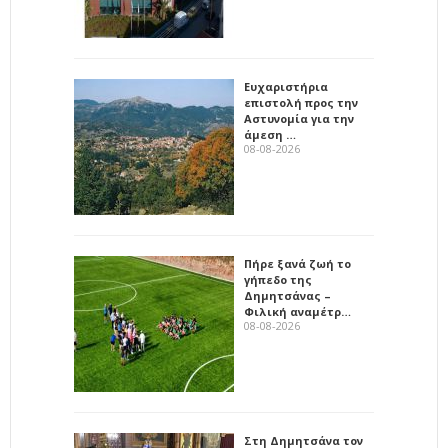
Ευχαριστήρια
επιστολή προς την
Αστυνομία για την
άμεση …
08-08-2026
Πήρε ξανά ζωή το
γήπεδο της
Δημητσάνας –
Φιλική αναμέτρ…
08-08-2026
Στη Δημητσάνα τον