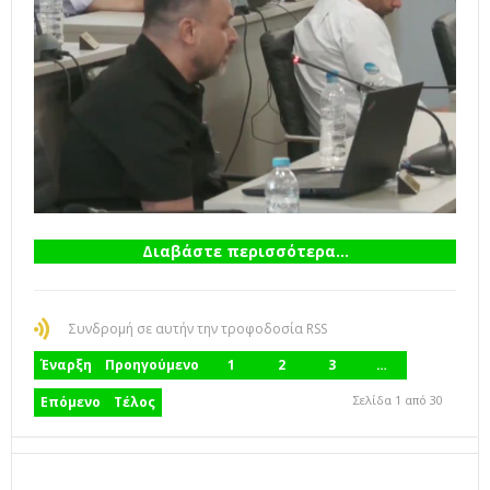
Διαβάστε περισσότερα...
Συνδρομή σε αυτήν την τροφοδοσία RSS
Έναρξη
Προηγούμενο
1
2
3
…
Σελίδα 1 από 30
Επόμενο
Τέλος