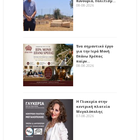
Κυνουρία, Πολιτισμ…
08-08-2026
Ένα σημαντικό έργο
για την Ιερά Μονή
Επάνω Χρέπας
παίρν…
08-08-2026
Η Γλυκερία στην
κεντρική πλατεία
Μεγαλόπολης
07-08-2026