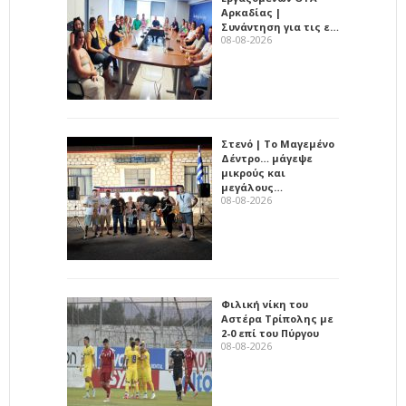
Αρκαδίας |
Συνάντηση για τις ε…
08-08-2026
Στενό | Το Μαγεμένο
Δέντρο… μάγεψε
μικρούς και
μεγάλους…
08-08-2026
Φιλική νίκη του
Αστέρα Τρίπολης με
2-0 επί του Πύργου
08-08-2026