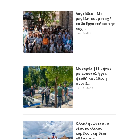
Λαγκάδια | Με
μεγάλη συμμετοχή
το 8ο Εργαστήριο της
τέχ…
07-08-2026
Μυστράς |11 μήνες
με αναστολή για
ψευδή κατάθεση
στον 5…
07-08-2026
Ολοκληρώνεται ο
νέος κυκλικός
κόμβος στη θέση
«Πλάτσα» …