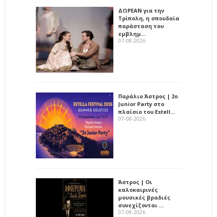
ΔΩΡΕΑΝ για την
Τρίπολη, η σπουδαία
παράσταση του
εμβλημ…
07-08-2026
Παράλιο Άστρος | 2ο
Junior Party στο
πλαίσιο του Estell…
07-08-2026
Άστρος | Οι
καλοκαιρινές
μουσικές βραδιές
συνεχίζονται …
07-08-2026