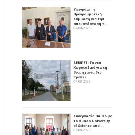
Υπεγράφη η
Προγραμματική
Σύμβαση για την
αποκατάσταση τ…
07-08-2026
ΣΕΒΙΠΕΤ: Το νέο
Χωροταξικό για τη
Βιομηχανία δεν
πρέπει…
07-08-2026
Συνεργασία ΠΑΠΕΛ με
το Hunan University
of Science and …
07-08-2026