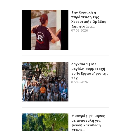
Την Κυριακή η
παράσταση της
Χορευτικής Ομάδας
Δημητσάνα…
07-08-2026
Λαγκάδια | Με
μεγάλη συμμετοχή
το 8ο Εργαστήριο της
τέχ…
07-08-2026
Μυστράς |11 μήνες
με αναστολή για
ψευδή κατάθεση
στον 5…