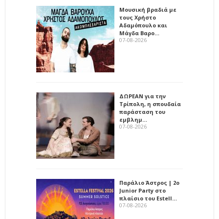
Μουσική βραδιά με
τους Χρήστο
Αδαμόπουλο και
Μάγδα Βαρο…
07-08-2026
ΔΩΡΕΑΝ για την
Τρίπολη, η σπουδαία
παράσταση του
εμβλημ…
07-08-2026
Παράλιο Άστρος | 2ο
Junior Party στο
πλαίσιο του Estell…
07-08-2026