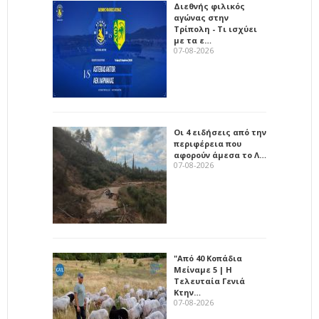
Διεθνής φιλικός
αγώνας στην
Τρίπολη - Τι ισχύει
με τα ε…
07-08-2026
Οι 4 ειδήσεις από την
περιφέρεια που
αφορούν άμεσα το Λ…
07-08-2026
"Από 40 Κοπάδια
Μείναμε 5 | Η
Τελευταία Γενιά
Κτην…
07-08-2026