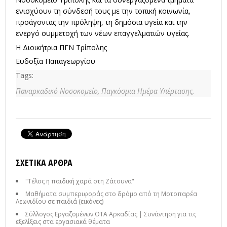
ενισχύουν τη σύνδεσή τους με την τοπική κοινωνία,
προάγοντας την πρόληψη, τη δημόσια υγεία και την
ενεργό συμμετοχή των νέων επαγγελματιών υγείας.
Η Διοικήτρια ΠΓΝ Τρίπολης
Ευδοξία Παπαγεωργίου
Tags:
Παναρκαδικό Νοσοκομείο,
Παγκόσμια Ημέρα Υπέρτασης,
ΣΧΕΤΙΚΆ ΆΡΘΡΑ
"Τέλος η παιδική χαρά στη Ζάτουνα"
Μαθήματα συμπεριφοράς στο δρόμο από τη Μοτοπαρέα
Λεωνιδίου σε παιδιά (εικόνες)
Σύλλογος Εργαζομένων ΟΤΑ Αρκαδίας | Συνάντηση για τις
εξελίξεις στα εργασιακά θέματα