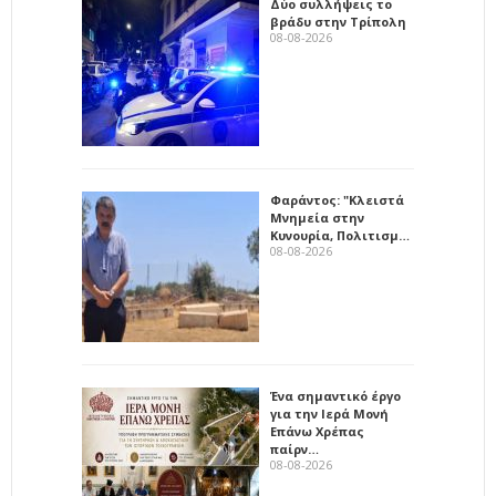
Δύο συλλήψεις το
βράδυ στην Τρίπολη
08-08-2026
Φαράντος: "Κλειστά
Μνημεία στην
Κυνουρία, Πολιτισμ…
08-08-2026
Ένα σημαντικό έργο
για την Ιερά Μονή
Επάνω Χρέπας
παίρν…
08-08-2026