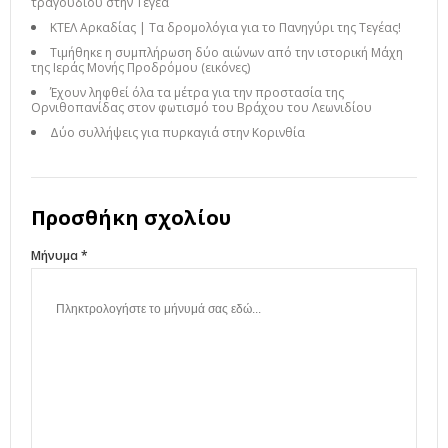
τραγουδιού στην Τεγέα
ΚΤΕΛ Αρκαδίας | Τα δρομολόγια για το Πανηγύρι της Τεγέας!
Τιμήθηκε η συμπλήρωση δύο αιώνων από την ιστορική Μάχη
της Ιεράς Μονής Προδρόμου (εικόνες)
Έχουν ληφθεί όλα τα μέτρα για την προστασία της
Ορνιθοπανίδας στον φωτισμό του Βράχου του Λεωνιδίου
Δύο συλλήψεις για πυρκαγιά στην Κορινθία
Προσθήκη σχολίου
Μήνυμα *