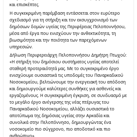
και επισκέπτες.
Η συγκεκριμένη παρέμβαση εντάσσεται στον ευρύτερο
σχεδιασμό για τη στήριξη και τον εκσυγχρονισμό των
δημόσιων δομών υγείας της Περιφέρειας Πελοποννήσου,
μέσα από έργα που ενισχύουν την ανθεκτικότητα, τη
βιωσιμότητα και την ποιότητα των παρεχόμενων
υπηρεσιών.
Δήλωση Περιφερειάρχη Πελοποννήσου Δημήτρη Πτωχού:
«Η στήριξη του δημόσιου συστήματος υγείας αποτελεί
σταθερή προτεραιότητά μας. Με το συγκεκριμένο έργο
ενισχύουμε ουσιαστικά τις υποδομές του Παναρκαδικού
Νοσοκομείου, βελτιώνουμε την ενεργειακή του απόδοση
και δημιουργούμε καλύτερες συνθήκες για ασθενείς και
εργαζομένους. Η συγκεκριμένη έγκριση, σε συνδυασμό με
το μεγάλο έργο ανέγερσης της νέας πτέρυγας του
Παναρκαδικού Νοσοκομείου, αλλάζει ουσιαστικά το
αποτύπωμα της δημόσιας υγείας στην Αρκαδία και
συνολικά στην Πελοπόννησο, δημιουργώντας ένα
νοσοκομείο πιο σύγχρονο, πιο αποδοτικό και πιο
ανθρώπινο».