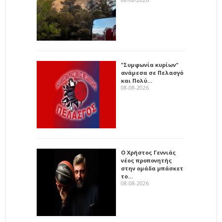
"Συμφωνία κυρίων"
ανάμεσα σε Πελασγό
και Πολύ…
08-08-2026
Ο Χρήστος Γεννιάς
νέος προπονητής
στην ομάδα μπάσκετ
το…
08-08-2026