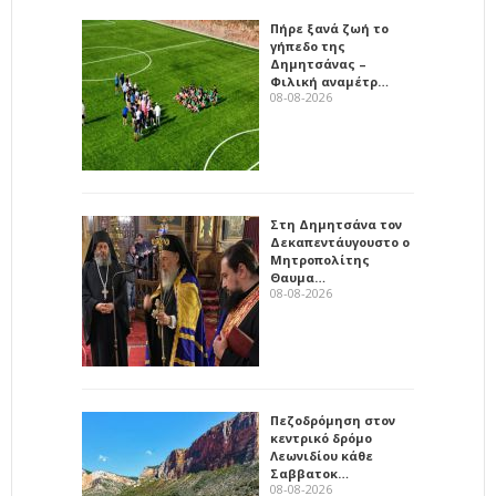
Πήρε ξανά ζωή το
γήπεδο της
Δημητσάνας –
Φιλική αναμέτρ…
08-08-2026
Στη Δημητσάνα τον
Δεκαπεντάυγουστο ο
Μητροπολίτης
Θαυμα…
08-08-2026
Πεζοδρόμηση στον
κεντρικό δρόμο
Λεωνιδίου κάθε
Σαββατοκ…
08-08-2026