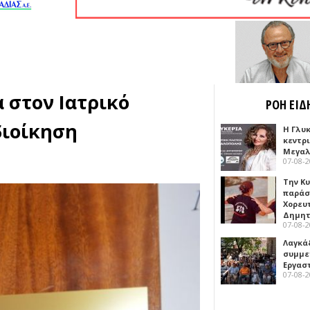
 στον Ιατρικό
ΡΟΗ ΕΙΔ
διοίκηση
Η Γλυ
κεντρ
Μεγαλ
07-08-
Την Κ
παράσ
Χορευ
Δημη
07-08-
Λαγκά
συμμε
Εργασ
07-08-