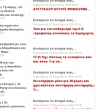
Εισάγετε το όνομά σας...
Σάββατο, 08 Αυγούστου 2026 00:02
ς Τζιούμης: «Η
ΔΥΣΤΥΧΩΣ!!! ΑΥΤΟΥΣ ΨΗΦΙΖΟΥΜΕ...
λη αποκτά
ονη και ολοκληρ…
2026
Εισάγετε το όνομά σας...
Παρασκευή, 07 Αυγούστου 2026 23:42
πή νερού στο
Όσο για τον καθαρισμό της Ε.Ο.
ήγαδο Κυνουρίας
2026
,προφανώς εννοούσες τα ξερόχορτα,
…
κή βραδιά με τους
ο Αδαμόπουλο και
Εισάγετε το όνομά σας...
 Βαρο…
Παρασκευή, 07 Αυγούστου 2026 20:14
2026
17:21 Όχι πάντως τα ντουγάνια σαν
και σένα. Για να…
Ν για την
λη, η σπουδαία
ταση του
Εισάγετε το όνομά σας...
ημ…
Παρασκευή, 07 Αυγούστου 2026 19:33
2026
Λειτούργησε μόνο για 20 μέρες και
ιο Άστρος | 2ο
χρειαζότανε συντήρηση συντήρηση;;;
 Party στο πλαίσιο
Τι…
tell…
2026
Εισάγετε το όνομά σας...
 | Οι
Παρασκευή, 07 Αυγούστου 2026 18:53
αιρινές μουσικές