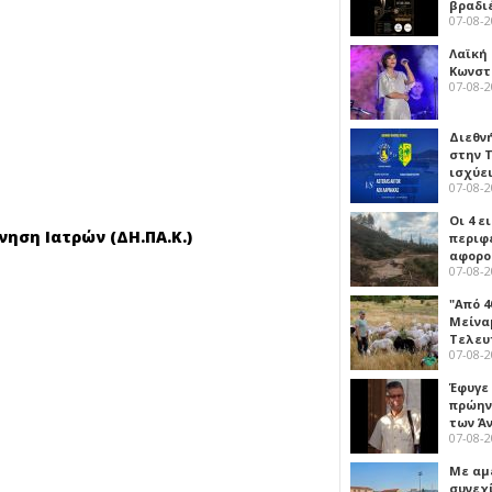
βραδι
07-08-
Λαϊκή
Κωνστα
07-08-
Διεθν
στην Τ
ισχύει
07-08-
Οι 4 ε
ηση Ιατρών (ΔΗ.ΠΑ.Κ.)
περιφ
αφορο
07-08-
"Από 4
Μείναμ
Τελευ
07-08-
Έφυγε
πρώην
των Ά
07-08-
Με αμ
συνεχί