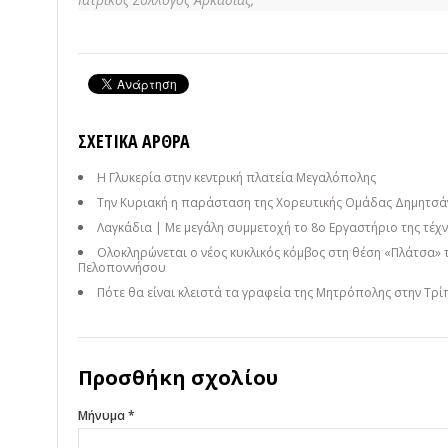
ΣΧΕΤΙΚΆ ΆΡΘΡΑ
Η Γλυκερία στην κεντρική πλατεία Μεγαλόπολης
Την Κυριακή η παράσταση της Χορευτικής Ομάδας Δημητσάν
Λαγκάδια | Με μεγάλη συμμετοχή το 8ο Εργαστήριο της τέχνη
Ολοκληρώνεται ο νέος κυκλικός κόμβος στη θέση «Πλάτσα» 
Πελοποννήσου
Πότε θα είναι κλειστά τα γραφεία της Μητρόπολης στην Τρί
Προσθήκη σχολίου
Μήνυμα *