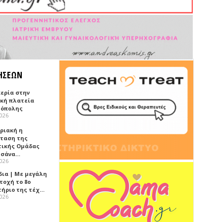
ΗΣΕΩΝ
κερία στην
ική πλατεία
όπολης
2026
υριακή η
ταση της
τικής Ομάδας
τσάνα…
2026
δια | Με μεγάλη
τοχή το 8ο
τήριο της τέχ…
2026