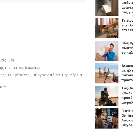
μπάνιο
ανανε
σας μ
Τι είν
έπιπλο
επιλέ
Πώς πρ
σωστή
το καλ
ας! (vd)
Διακο
ς της πέτρας (εικόνες)
με ηλ
της Ε.Ο. Τρίπολης – Πύργου από την Περιφέρεια
αυτοκ
προετ
πολη
Ταξίδ
καλοκ
προσέξ
ασφαλ
Γιατί
Online
Αποκω
ψυχολ