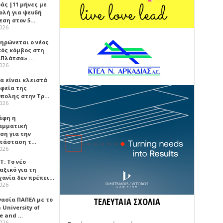
άς |11 μήνες με
ολή για ψευδή
εση στον 5…
2026
ηρώνεται ο νέος
κός κόμβος στη
«Πλάτσα» …
2026
α είναι κλειστά
αφεία της
πολης στην Τρ…
2026
άφη η
αμματική
ση για την
τάσταση τ…
2026
Τ: Το νέο
αξικό για τη
χανία δεν πρέπει…
2026
γασία ΠΑΠΕΛ με το
ΤΕΛΕΥΤΑΙΑ ΣΧΟΛΙΑ
University of
ce and …
2026