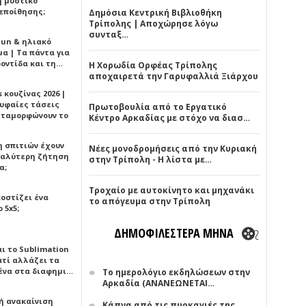
ή μυστικό
εποίθησης;
Δημόσια Κεντρική Βιβλιοθήκη
Τρίπολης | Αποχώρησε λόγω
συνταξ…
Sun & ηλιακό
α | Τα πάντα για
ροντίδα και τη…
Η Χορωδία Ορφέας Τρίπολης
αποχαιρετά την Γαρυφαλλιά Ξιάρχου
 κουζίνας 2026 |
ρυφαίες τάσεις
Πρωτοβουλία από το Εργατικό
εταμορφώνουν το
Κέντρο Αρκαδίας με στόχο να διασ…
η σπιτιών έχουν
Νέες μονοδρομήσεις από την Κυριακή
γαλύτερη ζήτηση
στην Τρίπολη - Η λίστα με…
α;
Τροχαίο με αυτοκίνητο και μηχανάκι
κοστίζει ένα
το απόγευμα στην Τρίπολη
 5x5;
ΔΗΜΟΦΙΛΕΣΤΕΡΑ ΜΗΝΑ
αι το Sublimation
ατί αλλάζει τα
ένα στα διαφημι…
Το ημερολόγιο εκδηλώσεων στην
Αρκαδία (ΑΝΑΝΕΩΝΕΤΑΙ…
ή ανακαίνιση
Κάπνα από τις πυρκαγιές της