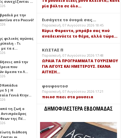
Τό μουσείο είδες μόνο κλειστό;; Κάνε
ές συνεχίζονται …
μία βόλτα σε όλο…
2026
 βραδιά με την
Εισάγετε το όνομά σας...
ντίνα στο Ροεινό!
2026
Παρασκευή, 07 Αυγούστου 2026 18:45
Κύριε Φαραντο, μπράβο σας πού
αναδεικνύετε το θέμα, αλλά τώρα…
ής φιλικός αγώνας
ρίπολη - Τι
 με τα ε…
ΚΩΣΤΑΣ Π
2026
Παρασκευή, 07 Αυγούστου 2026 17:48
ΩΡΑΙΑ ΤΑ ΠΡΟΓΡΑΜΜΑΤΑ ΤΟΥΡΙΣΜΟΥ
ιδήσεις από την
ΓΙΑ ΛΙΓΟΥΣ ΚΑΙ ΗΜΕΤΕΡΟΥΣ. ΕΚΑΝΑ
έρεια που
ύν άμεσα το Λ…
ΑΙΤΗΣΗ…
2026
0 Κοπάδια
φουφουτοσ
ε 5 | Η
Παρασκευή, 07 Αυγούστου 2026 17:21
ταία Γενιά Κτην…
ποιοσ παει στα μουσεια
2026
ΔΗΜΟΦΙΛΕΣΤΕΡΑ ΕΒΔΟΜΑΔΑΣ
 από τη ζωή ο
 Αντιπρόεδρος
νθεων της Πέ…
2026
είωτη διάθεση
ζονται οι