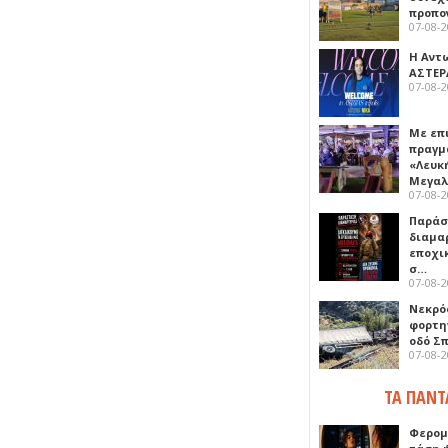
προπο
07-08-
Η Αντ
ΑΣΤΕΡ
07-08-
Με επ
πραγμ
«Λευκ
Μεγα
07-08-
Παρά
διαμα
εποχι
σ…
07-08-
Νεκρό
φορτη
οδό Σ
07-08-
ΤΑ ΠΑΝΤ
Φερομ