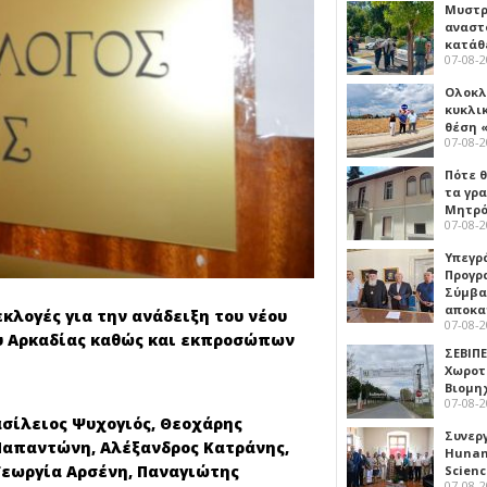
Μυστρ
αναστ
κατάθ
07-08-
Ολοκλ
κυκλι
θέση 
07-08-
Πότε θ
τα γρ
Μητρό
07-08-
Υπεγρ
Προγρ
Σύμβα
αποκα
λογές για την ανάδειξη του νέου
07-08-
ου Αρκαδίας καθώς και εκπροσώπων
ΣΕΒΙΠΕ
Χωροτ
Βιομη
07-08-
ασίλειος Ψυχογιός, Θεοχάρης
Συνερ
Παπαντώνη, Αλέξανδρος Κατράνης,
Hunan 
Γεωργία Αρσένη, Παναγιώτης
Scien
07-08-