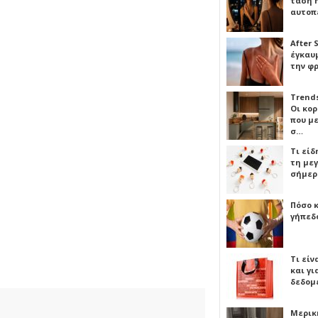
τάση 
αυτοπ
After 
έγκαυμ
την φ
Trends
Οι κο
που μ
σ…
Τι είδ
τη με
σήμερ
Πόσο 
γήπεδο
Τι είν
και γι
δεδομ
Μερικ