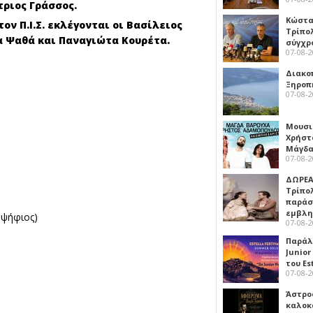
ριος Γράσσος.
Κώστα
ν Π.Ι.Σ. εκλέγονται οι Βασίλειος
Τρίπο
α Ψαθά και Παναγιώτα Κουρέτα.
σύγχρ
07-08-
Διακο
Ξηροπ
07-08-
Μουσι
Χρήστ
Μάγδα
07-08-
ΔΩΡΕΑ
Τρίπο
παράσ
εμβλ
ψήφιος)
07-08-
Παράλ
Junior
του Es
07-08-
Άστρος
καλοκ