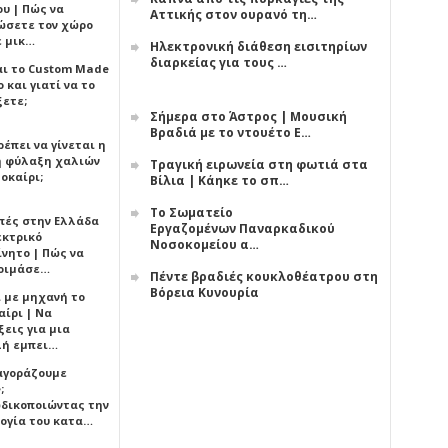
υ | Πώς να
Αττικής στον ουρανό τη…
ώσετε τον χώρο
ε μικ…
Ηλεκτρονική διάθεση εισιτηρίων
διαρκείας για τους …
αι το Custom Made
 και γιατί να το
ξετε;
Σήμερα στο Άστρος | Μουσική
Βραδιά με το ντουέτο Ε…
έπει να γίνεται η
 φύλαξη χαλιών
Τραγική ειρωνεία στη φωτιά στα
οκαίρι;
Βίλια | Κάηκε το σπ…
Το Σωματείο
πές στην Ελλάδα
Εργαζομένων Παναρκαδικού
εκτρικό
Νοσοκομείου α…
ίνητο | Πώς να
οιμάσε…
Πέντε βραδιές κουκλοθέατρου στη
Βόρεια Κυνουρία
ι με μηχανή το
αίρι | Να
εις για μια
ή εμπει…
 αγοράζουμε
;
δικοποιώντας την
ογία του κατα…