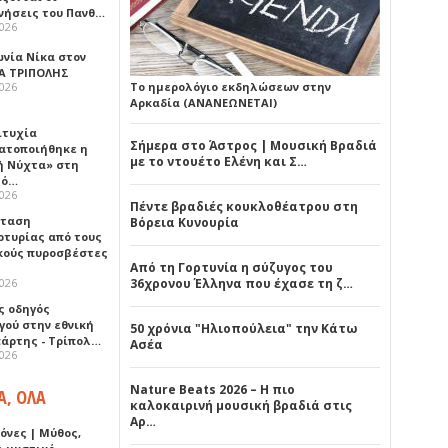
νήσεις του Πανθ…
2026
ωνία Νίκα στον
Α ΤΡΙΠΟΛΗΣ
2026
Το ημερολόγιο εκδηλώσεων στην
Αρκαδία (ΑΝΑΝΕΩΝΕΤΑΙ)
ιτυχία
Σήμερα στο Άστρος | Μουσική Βραδιά
ατοποιήθηκε η
με το ντουέτο Ελένη και Σ…
ή Νύχτα» στη
λό…
2026
Πέντε βραδιές κουκλοθέατρου στη
σταση
Βόρεια Κυνουρία
ρτυρίας από τους
κούς πυροσβέστες
Από τη Γορτυνία η σύζυγος του
2026
36χρονου Έλληνα που έχασε τη ζ…
ς οδηγός
γού στην εθνική
50 χρόνια "Ηλιοπούλεια" την Κάτω
πάρτης - Τρίπολ…
Ασέα
2026
Nature Beats 2026 – Η πιο
Α, ΟΛΑ
καλοκαιρινή μουσική βραδιά στις
Αρ…
όνες | Μύθος,