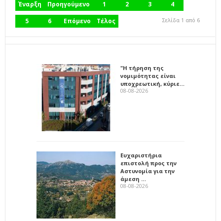
Έναρξη
Προηγούμενο
1
2
3
4
Σελίδα 1 από 6
5
6
Επόμενο
Τέλος
"Η τήρηση της
νομιμότητας είναι
υποχρεωτική, κύριε…
08-08-2026
Ευχαριστήρια
επιστολή προς την
Αστυνομία για την
άμεση …
08-08-2026