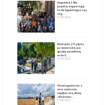
Λαγκάδια | Με
μεγάλη συμμετοχή
το 8ο Εργαστήριο της
τέχ…
07-08-2026
Μυστράς |11 μήνες
με αναστολή για
ψευδή κατάθεση
στον 5…
07-08-2026
Ολοκληρώνεται ο
νέος κυκλικός
κόμβος στη θέση
«Πλάτσα» …
07-08-2026