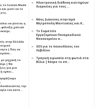
Ηλεκτρονική διάθεση εισιτηρίων
αι το Custom Made
διαρκείας για τους …
 και γιατί να το
ξετε;
Νέος Διάκονος στην Ιερά
Μητρόπολη Μαντινείας και Κ…
έπει να γίνεται η
 φύλαξη χαλιών
Το Σωματείο
οκαίρι;
Εργαζομένων Παναρκαδικού
Νοσοκομείου α…
πές στην Ελλάδα
εκτρικό
SOS για το πευκοδάσος του
ίνητο | Πώς να
Λεβιδίου
οιμάσε…
Τραγική ειρωνεία στη φωτιά στα
ι με μηχανή το
Βίλια | Κάηκε το σπ…
αίρι | Να
εις για μια
ή εμπει…
 αγοράζουμε
;
δικοποιώντας την
ογία του κατα…