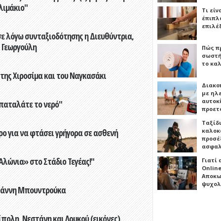
λιμάκιο"
Τι είν
έπιπλο
επιλέ
ε λόγω συνταξιοδότησης η Διευθύντρια,
 Γεωργούλη
Πώς πρ
σωστή
το καλ
 της Χιροσίμα και του Ναγκασάκι
Διακο
με ηλ
αυτοκ
παταλάτε το νερό"
προετ
Ταξίδ
ο για να φτάσει γρήγορα σε ασθενή
καλοκ
προσέξ
ασφαλ
λώνια» στο Στάδιο Τεγέας!"
Γιατί
Online
Αποκω
ψυχολ
Γιάννη Μπουντρούκα
πολη, Νεστάνη και Λουκού (εικόνες)