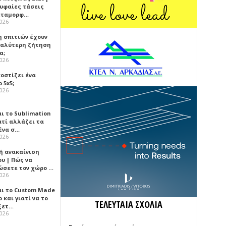
ρυφαίες τάσεις
εταμορφ…
2026
η σπιτιών έχουν
γαλύτερη ζήτηση
α;
2026
κοστίζει ένα
 5x5;
2026
αι το Sublimation
ατί αλλάζει τα
ένα σ…
2026
ή ανακαίνιση
υ | Πώς να
ώσετε τον χώρο …
2026
αι το Custom Made
 και γιατί να το
ΤΕΛΕΥΤΑΙΑ ΣΧΟΛΙΑ
ξετ…
2026