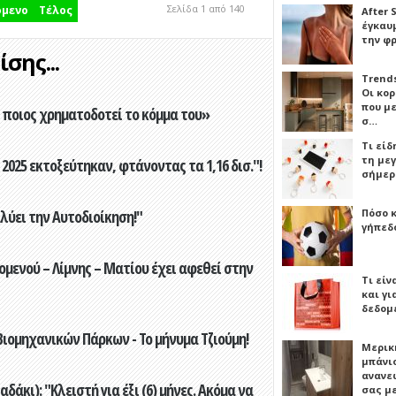
Σελίδα 1 από 140
όμενο
Τέλος
After 
έγκαυμ
την φ
σης...
Trends
Οι κο
που μ
ποιος χρηματοδοτεί το κόμμα του»
σ…
Τι είδ
τη με
2025 εκτοξεύτηκαν, φτάνοντας τα 1,16 δισ."!
σήμερ
ύει την Αυτοδιοίκηση!"
Πόσο 
γήπεδο
ενού – Λίμνης – Ματίου έχει αφεθεί στην
Τι είν
και γι
δεδομ
ιομηχανικών Πάρκων - Το μήνυμα Τζιούμη!
Μερικ
μπάνιο
ανανε
άκι): "Κλειστή για έξι (6) μήνες. Ακόμα να
σας μ