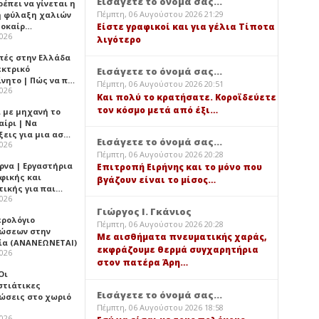
Εισάγετε το όνομά σας...
έπει να γίνεται η
Πέμπτη, 06 Αυγούστου 2026 21:29
 φύλαξη χαλιών
λοκαίρ…
Είστε γραφικοί και για γέλια Τίποτα
2026
λιγότερο
πές στην Ελλάδα
εκτρικό
Εισάγετε το όνομά σας...
ίνητο | Πώς να π…
Πέμπτη, 06 Αυγούστου 2026 20:51
2026
Και πολύ το κρατήσατε. Κοροϊδεύετε
τον κόσμο μετά από έξι…
ι με μηχανή το
αίρι | Να
ξεις για μια ασ…
Εισάγετε το όνομά σας...
2026
Πέμπτη, 06 Αυγούστου 2026 20:28
ρνα | Εργαστήρια
Επιτροπή Ειρήνης και το μόνο που
φικής και
βγάζουν είναι το μίσος…
τικής για παι…
2026
Γιώργος Ι. Γκάνιος
ερολόγιο
Πέμπτη, 06 Αυγούστου 2026 20:28
ώσεων στην
Με αισθήματα πνευματικής χαράς,
ία (ΑΝΑΝΕΩΝΕΤΑΙ)
εκφράζουμε θερμά συγχαρητήρια
2026
στον πατέρα Άρη…
 Οι
στιάτικες
Εισάγετε το όνομά σας...
ώσεις στο χωριό
Πέμπτη, 06 Αυγούστου 2026 18:58
2026