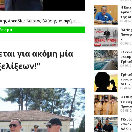
Η Επι
Αρκαδ
της Χ
ής Αρκαδίας Κώστας Βλάσης, αναφέρει ...
06-08-
τερα...
"Strin
Παναγ
κ…
06-08-
ται για ακόμη μία
Κλείν
κολυμ
Τρίπο
ξελίξεων!"
06-08-
Τρίπο
τους 
ΔΕΗ –
06-08-
Ο Επι
το οφφ
Πρωτο
06-08-
Τζιού
καλοκ
ΔΑΚ: 