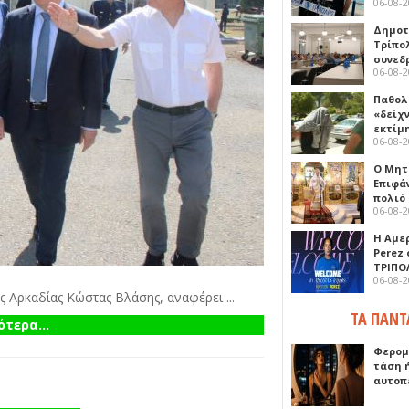
06-08-
Δημοτ
Τρίπο
συνεδ
06-08-
Παθολ
«δείχ
εκτίμ
06-08-
Ο Μητ
Επιφά
πολιό
06-08-
Η Αμε
Perez
ΤΡΙΠΟ
06-08-
 Αρκαδίας Κώστας Βλάσης, αναφέρει ...
ΤΑ ΠΑΝΤ
τερα...
Φερομ
τάση 
αυτοπ