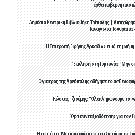
έρθει κυβερνητικό κ
Δημόσια Κεντρική Βιβλιοθήκη Τρίπολης | Αποχώρησ
Παναγιώτα Τσουραπά -
Η Επιτροπή Ειρήνης Αρκαδίας τιμά τη μνήμη
Έκκληση στη Γορτυνία: "Μην σ
Ο γιατρός της Αρεόπολης οδήγησε το ασθενοφόρ
Κώστας Τζιούμης: "Ολοκληρώνουμε τα «Α
Ώρα συνταξιοδότησης για τον 
Η εορτή της Μεταμορφώσεως του Σωτήρος σε Τρί