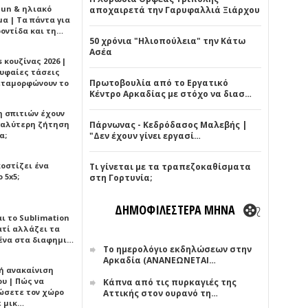
Sun & ηλιακό
αποχαιρετά την Γαρυφαλλιά Ξιάρχου
α | Τα πάντα για
ροντίδα και τη…
50 χρόνια "Ηλιοπούλεια" την Κάτω
Ασέα
 κουζίνας 2026 |
ρυφαίες τάσεις
Πρωτοβουλία από το Εργατικό
εταμορφώνουν το
Κέντρο Αρκαδίας με στόχο να διασ…
η σπιτιών έχουν
γαλύτερη ζήτηση
Πάρνωνας - Κεδρόδασος Μαλεβής |
α;
"Δεν έχουν γίνει εργασί…
κοστίζει ένα
Τι γίνεται με τα τραπεζοκαθίσματα
 5x5;
στη Γορτυνία;
ΔΗΜΟΦΙΛΕΣΤΕΡΑ ΜΗΝΑ
αι το Sublimation
ατί αλλάζει τα
ένα στα διαφημι…
Το ημερολόγιο εκδηλώσεων στην
Αρκαδία (ΑΝΑΝΕΩΝΕΤΑΙ…
ή ανακαίνιση
υ | Πώς να
Κάπνα από τις πυρκαγιές της
ώσετε τον χώρο
Αττικής στον ουρανό τη…
ε μικ…