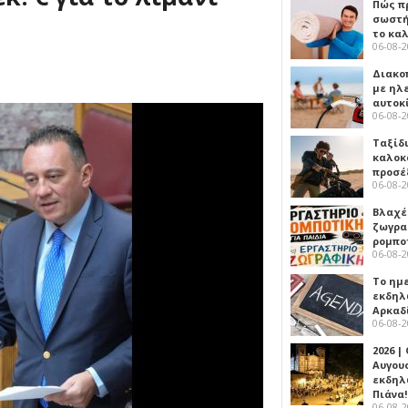
Πώς πρ
σωστή
το κα
06-08-
Διακο
με ηλ
αυτοκ
06-08-
Ταξίδ
καλοκ
προσέ
06-08-
Βλαχέ
ζωγρα
ρομπο
06-08-
Το ημ
εκδηλ
Αρκαδ
06-08-
2026 |
Αυγου
εκδηλ
Πιάνα!
06-08-