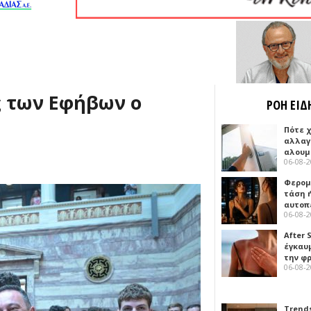
ς των Εφήβων ο
ΡΟΗ ΕΙΔ
Πότε 
αλλαγ
αλουμ
06-08-
Φερομ
τάση 
αυτοπ
06-08-
After 
έγκαυμ
την φ
06-08-
Trends