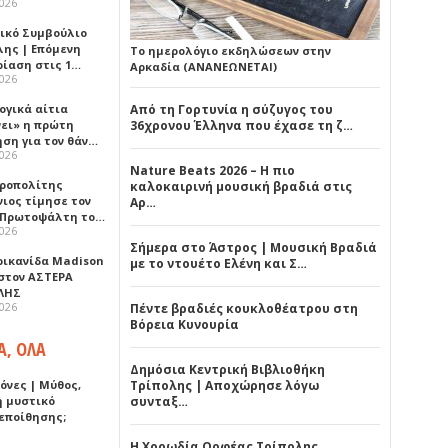
2026
ικό Συμβούλιο
λης | Επόμενη
Το ημερολόγιο εκδηλώσεων στην
ρίαση στις 1…
Αρκαδία (ΑΝΑΝΕΩΝΕΤΑΙ)
2026
ογικά αίτια
Από τη Γορτυνία η σύζυγος του
νει» η πρώτη
36χρονου Έλληνα που έχασε τη ζ…
ηση για τον θάν…
2026
Nature Beats 2026 – Η πιο
ροπολίτης
καλοκαιρινή μουσική βραδιά στις
νιος τίμησε τον
Αρ…
 Πρωτοψάλτη το…
2026
Σήμερα στο Άστρος | Μουσική Βραδιά
ρικανίδα Madison
με το ντουέτο Ελένη και Σ…
 στον ΑΣΤΕΡΑ
ΛΗΣ
2026
Πέντε βραδιές κουκλοθέατρου στη
Βόρεια Κυνουρία
Α, ΟΛΑ
Δημόσια Κεντρική Βιβλιοθήκη
όνες | Μύθος,
Τρίπολης | Αποχώρησε λόγω
ή μυστικό
συνταξ…
εποίθησης;
Η Χορωδία Ορφέας Τρίπολης