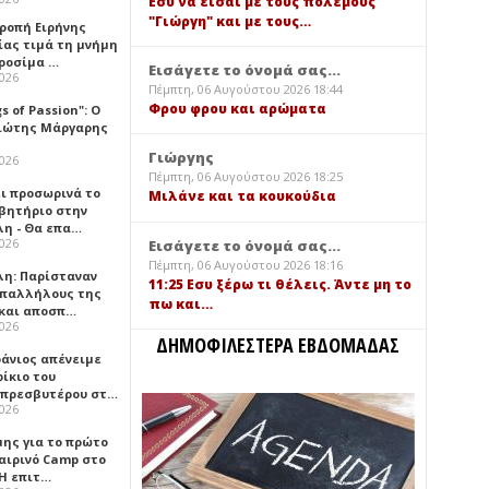
Εσύ να είσαι με τους πολέμους
"Γιώργη" και με τους…
τροπή Ειρήνης
ίας τιμά τη μνήμη
ιροσίμα …
Εισάγετε το όνομά σας...
2026
Πέμπτη, 06 Αυγούστου 2026 18:44
Φρου φρου και αρώματα
gs of Passion": Ο
ιώτης Μάργαρης
Γιώργης
2026
Πέμπτη, 06 Αυγούστου 2026 18:25
ει προσωρινά το
Μιλάνε και τα κουκούδια
βητήριο στην
λη - Θα επα…
2026
Εισάγετε το όνομά σας...
Πέμπτη, 06 Αυγούστου 2026 18:16
λη: Παρίσταναν
11:25 Εσυ ξέρω τι θέλεις. Άντε μη το
υπαλλήλους της
πω και…
 και αποσπ…
2026
ΔΗΜΟΦΙΛΕΣΤΕΡΑ ΕΒΔΟΜΑΔΑΣ
φάνιος απένειμε
ίκιο του
πρεσβυτέρου στ…
2026
μης για το πρώτο
αιρινό Camp στο
«Η επιτ…