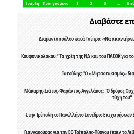
Έναρξη
Προηγούμενο
1
2
3
…
Επ
Διαβάστε επί
Διαμαντοπούλου κατά Τσίπρα: «Να απαντήσει 
Κουφονικολάκου: "Τα χρέη της ΝΔ και του ΠΑΣΟΚ για το 
Τατούλης: "Ο «Μητσοτακισμός» διαλ
Μάκαρης-Σιάτος-Φαράντος-Αγγελάκος: "Ο δρόμος Ορχομ
τύχη του"
Στην Τρίπολη το Πανελλήνιο Συνέδριο Επιχειρήσεων Β
Γιαννακούρας για την EO Τρίπολης-Πύργου (πριν το Λιβαδ