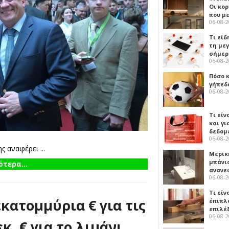
Οι κο
που μ
06-08-
Τι είδ
τη με
σήμερ
06-08-
Πόσο 
γήπεδο
06-08-
Τι είν
και γι
δεδομ
06-08-
 αναφέρει ...
Μερικ
μπάνιο
τερα...
ανανε
06-08-
Τι είν
εκατομμύρια € για τις
έπιπλο
επιλέ
06-08-
κ. € για το λιμάνι