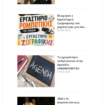
Βλαχέρνα |
Εργαστήρια
ζωγραφικής και
ρομποτικής για παι…
06-08-2026
Το ημερολόγιο
εκδηλώσεων στην
Αρκαδία
(ΑΝΑΝΕΩΝΕΤΑΙ)
06-08-2026
2026 | Οι
Αυγουστιάτικες