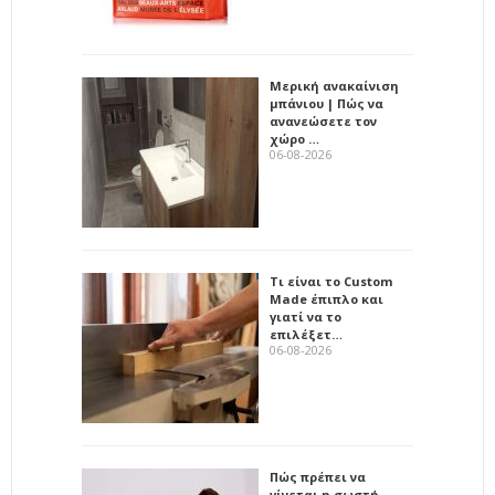
Μερική ανακαίνιση
μπάνιου | Πώς να
ανανεώσετε τον
χώρο …
06-08-2026
Τι είναι το Custom
Made έπιπλο και
γιατί να το
επιλέξετ…
06-08-2026
Πώς πρέπει να
γίνεται η σωστή