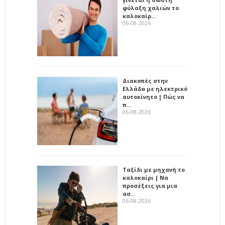
φύλαξη χαλιών το
καλοκαίρ…
06-08-2026
Διακοπές στην
Ελλάδα με ηλεκτρικό
αυτοκίνητο | Πώς να
π…
06-08-2026
Ταξίδι με μηχανή το
καλοκαίρι | Να
προσέξεις για μια
ασ…
06-08-2026