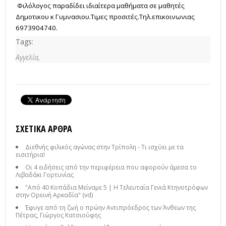
Φιλόλογος παραδίδει ιδιαίτερα μαθήματα σε μαθητές
Δημοτικου κ Γυμνασιου.Τιμες προσιτές.Τηλ.επικοινωνιας
6973904740.
Tags:
Αγγελία,
ΣΧΕΤΙΚΆ ΆΡΘΡΑ
Διεθνής φιλικός αγώνας στην Τρίπολη - Τι ισχύει με τα
εισιτήρια!
Οι 4 ειδήσεις από την περιφέρεια που αφορούν άμεσα το
Λιβαδάκι Γορτυνίας
"Από 40 Κοπάδια Μείναμε 5 | Η Τελευταία Γενιά Κτηνοτρόφων
στην Ορεινή Αρκαδία" (vd)
Έφυγε από τη ζωή ο πρώην Αντιπρόεδρος των Άνθεων της
Πέτρας, Γιώργος Κατσιούφης