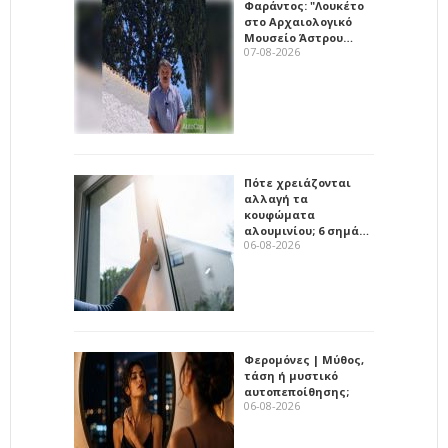
Φαράντος: "Λουκέτο
στο Αρχαιολογικό
Μουσείο Άστρου…
07-08-2026
Πότε χρειάζονται
αλλαγή τα
κουφώματα
αλουμινίου; 6 σημά…
06-08-2026
Φερομόνες | Μύθος,
τάση ή μυστικό
αυτοπεποίθησης;
06-08-2026