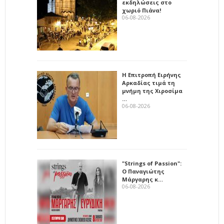
εκδηλώσεις στο
χωριό Πιάνα!
06-08-2026
Η Επιτροπή Ειρήνης
Αρκαδίας τιμά τη
μνήμη της Χιροσίμα
…
06-08-2026
"Strings of Passion":
Ο Παναγιώτης
Μάργαρης κ…
06-08-2026