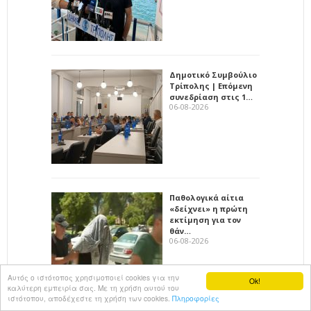
Δημοτικό Συμβούλιο
Τρίπολης | Επόμενη
συνεδρίαση στις 1…
06-08-2026
Παθολογικά αίτια
«δείχνει» η πρώτη
εκτίμηση για τον
θάν…
06-08-2026
Αυτός ο ιστότοπος χρησιμοποιεί cookies για την
Ok!
καλύτερη εμπειρία σας. Με τη χρήση αυτού του
ιστότοπου, αποδέχεστε τη χρήση των cookies.
Πληροφορίες