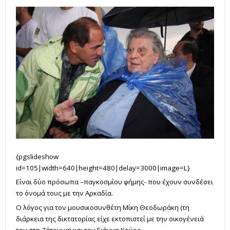
{pgslideshow
id=105|width=640|height=480|delay=3000|image=L}
Είναι δύο πρόσωπα –παγκοσμίου φήμης- που έχουν συνδέσει
το όνομά τους με την Αρκαδία.
Ο λόγος για τον μουσικοσυνθέτη Μίκη Θεοδωράκη (τη
διάρκεια της δικτατορίας είχε εκτοπιστεί με την οικογένειά
του στη Ζάτουνα) και τον Γιάννη Κούρο