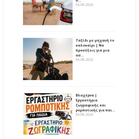
π…
06-08-2026
Ταξίδι με μηχανή το
καλοκαίρι | Να
προσέξεις για μια
ασ…
06-08-2026
Βλαχέρνα |
Εργαστήρια
ζωγραφικής και
ρομποτικής για παι…
06-08-2026