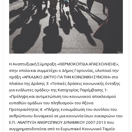
Η Αναπτυξιακή Σύμπραξη «ΘΕΡΜΟΚΟΙΤΙΔΑ ΑΠΑΣΧΟΛΗΣΗΣ»,
στην οποία και συμμετέχει ο Δήμος Γορτυνίας, υλοποιεί την
πράξη «ΑΡΚΑΔΙΚΟ ΔΙΚΤΥΟ ΓΙΑ ΤΗΝ ΚΟΙΝΩΝΙΚΗ ΣΥΝΟΧΗ» στο
πλαίσιο της ∆ράσης 3: «Τοπικές δράσεις κοινωνικής ένταξης
για ευάλωτες οµάδες» της Κατηγορίας Παρέµβασης 1:
«Πρόληψη και αντιµετώπιση του κοινωνικού αποκλεισµού
ευπαθών οµάδων του πληθυσµού» του Άξονα
Προτεραιότητας 4: «Πλήρης ενσωµάτωση του συνόλου του
ανθρώπινου δυναµικού σε µια κοινωνία ίσων ευκαιριών» του
Ε.Π.: ΑΝΑΠΤΥΞΗ ΑΝΘΡΩΠΙΝΟΥ ΔΥΝΑΜΙΚΟΥ 2007-2013 που
συγχρηµατοδοτείται από το Ευρωπαϊκό Κοινωνικό Ταµείο