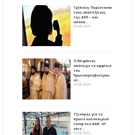
Τρίπολη: Παρίσταναν
τους υπαλλήλους
της ΔΕΗ – και
αποσπ…
06-08-2026
Ο Επιφάνιος
απένειμε το οφφίκιο
του
Πρωτοπρεσβυτέρου
στ…
06-08-2026
Τζιούμης για το
πρώτο καλοκαιρινό
Camp στο ΔΑΚ: «Η
επιτ…
06-08-2026