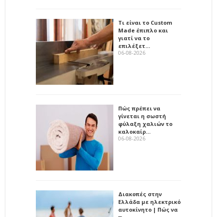
Τι είναι το Custom
Made έπιπλο και
γιατί να το
επιλέξετ…
06-08-2026
Πώς πρέπει να
γίνεται η σωστή
φύλαξη χαλιών το
καλοκαίρ…
06-08-2026
Διακοπές στην
Ελλάδα με ηλεκτρικό
αυτοκίνητο | Πώς να