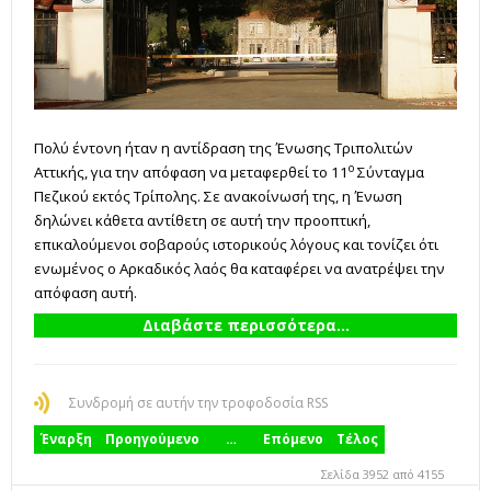
Πολύ έντονη ήταν η αντίδραση της Ένωσης Τριπολιτών
ο
Αττικής, για την απόφαση να μεταφερθεί το 11
Σύνταγμα
Πεζικού εκτός Τρίπολης. Σε ανακοίνωσή της, η Ένωση
δηλώνει κάθετα αντίθετη σε αυτή την προοπτική,
επικαλούμενοι σοβαρούς ιστορικούς λόγους και τονίζει ότι
ενωμένος ο Αρκαδικός λαός θα καταφέρει να ανατρέψει την
απόφαση αυτή.
Διαβάστε περισσότερα...
Συνδρομή σε αυτήν την τροφοδοσία RSS
Έναρξη
Προηγούμενο
…
Επόμενο
Τέλος
Σελίδα 3952 από 4155