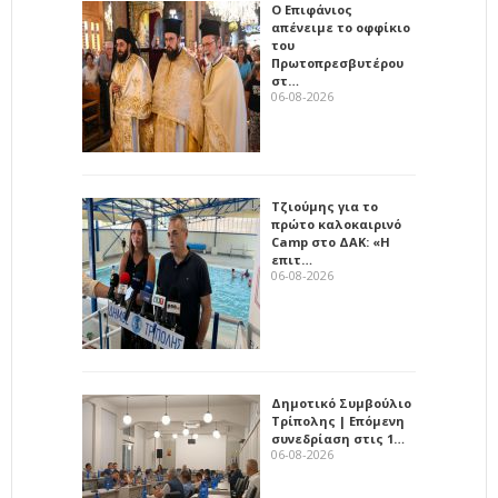
Ο Επιφάνιος
απένειμε το οφφίκιο
του
Πρωτοπρεσβυτέρου
στ…
06-08-2026
Τζιούμης για το
πρώτο καλοκαιρινό
Camp στο ΔΑΚ: «Η
επιτ…
06-08-2026
Δημοτικό Συμβούλιο
Τρίπολης | Επόμενη
συνεδρίαση στις 1…
06-08-2026