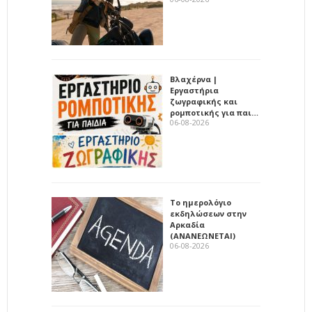
Βλαχέρνα |
Εργαστήρια
ζωγραφικής και
ρομποτικής για παι…
06-08-2026
Το ημερολόγιο
εκδηλώσεων στην
Αρκαδία
(ΑΝΑΝΕΩΝΕΤΑΙ)
06-08-2026