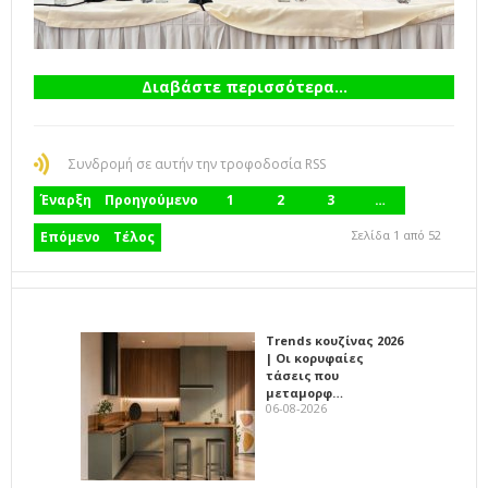
Διαβάστε περισσότερα...
Συνδρομή σε αυτήν την τροφοδοσία RSS
Έναρξη
Προηγούμενο
1
2
3
…
Σελίδα 1 από 52
Επόμενο
Τέλος
Trends κουζίνας 2026
| Οι κορυφαίες
τάσεις που
μεταμορφ…
06-08-2026