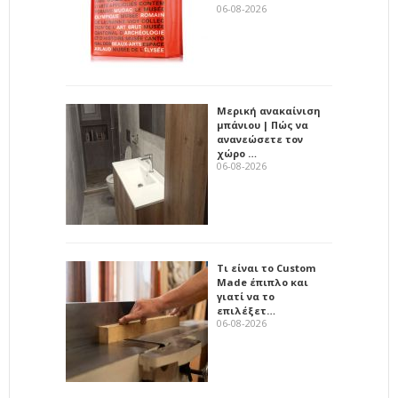
06-08-2026
Μερική ανακαίνιση
μπάνιου | Πώς να
ανανεώσετε τον
χώρο …
06-08-2026
Τι είναι το Custom
Made έπιπλο και
γιατί να το
επιλέξετ…
06-08-2026