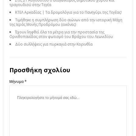
Στις 21 Αυγούστου ο διαγωνισμός δημοτικού χορού και
τραγουδιού στην Τεγέα
ΚΤΕΛ Αρκαδίας | Τα δρομολόγια για το Πανηγύρι της Τεγέας!
Τιμήθηκε η συμπλήρωση δύο αιώνων από την ιστορική Μάχη
της Ιεράς Μονής Προδρόμου (εικόνες)
Έχουν ληφθεί όλα τα μέτρα για την προστασία της
Ορνιθοπανίδας στον φωτισμό του Βράχου του Λεωνιδίου
Δύο συλλήψεις για πυρκαγιά στην Κορινθία
Προσθήκη σχολίου
Μήνυμα *