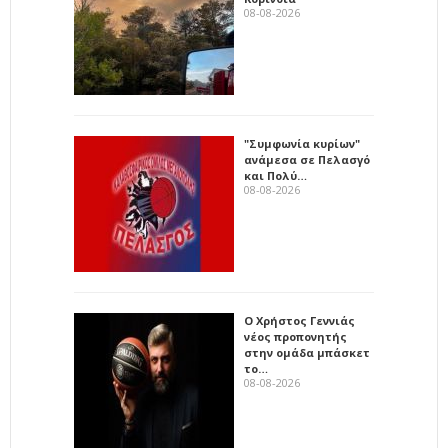
08-08-2026
"Συμφωνία κυρίων"
ανάμεσα σε Πελασγό
και Πολύ…
08-08-2026
Ο Χρήστος Γεννιάς
νέος προπονητής
στην ομάδα μπάσκετ
το…
08-08-2026