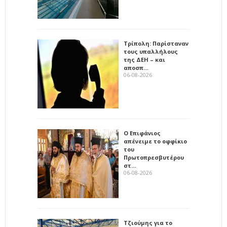
Τρίπολη: Παρίσταναν
τους υπαλλήλους
της ΔΕΗ – και
αποσπ…
06-08-2026
Ο Επιφάνιος
απένειμε το οφφίκιο
του
Πρωτοπρεσβυτέρου
στ…
06-08-2026
Τζιούμης για το