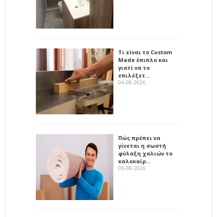
Τι είναι το Custom
Made έπιπλο και
γιατί να το
επιλέξετ…
06-08-2026
Πώς πρέπει να
γίνεται η σωστή
φύλαξη χαλιών το
καλοκαίρ…
06-08-2026