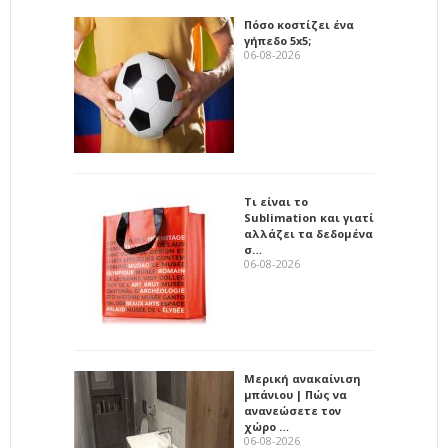
Πόσο κοστίζει ένα
γήπεδο 5x5;
06-08-2026
Τι είναι το
Sublimation και γιατί
αλλάζει τα δεδομένα
σ…
06-08-2026
Μερική ανακαίνιση
μπάνιου | Πώς να
ανανεώσετε τον
χώρο …
06-08-2026