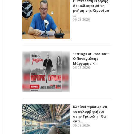
Η Επιτροπή Ειρήνης
Αρκαδίας τιμά τη
μνήμη της Χιροσίμα
…
06-08-2026
"Strings of Passion":
Ο Παναγιώτης
Μάργαρης κ…
06-08-2026
Κλείνει προσωρινά
το κολυμβητήριο
στην Τρίπολη - Θα
επα…
06-08-2026