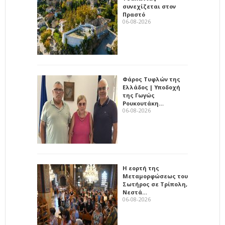
συνεχίζεται στον
Πραστό
06-08-2026
Φάρος Τυφλών της
Ελλάδος | Υποδοχή
της Γωγώς
Ρουκουτάκη…
06-08-2026
Η εορτή της
Μεταμορφώσεως του
Σωτήρος σε Τρίπολη,
Νεστά…
06-08-2026