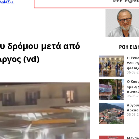
υ δρόμου μετά από
ΡΟΗ ΕΙΔ
ργος (vd)
Η έκθ
του Ρ
φιλοξ
06-08-
Ο Κοσ
τρεις
πινακ
05-08-
Αύγου
Αρκαδ
05-08-
Μεγαλ