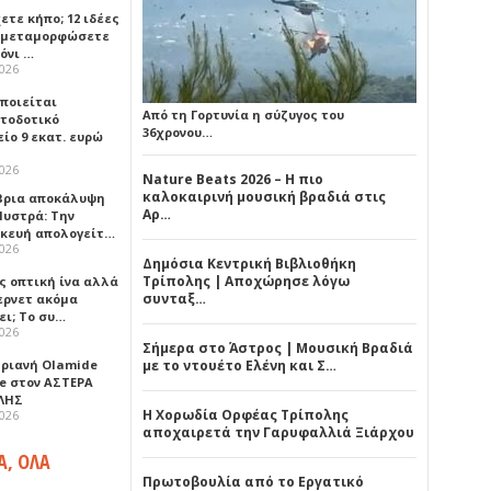
ετε κήπο; 12 ιδέες
α μεταμορφώσετε
όνι …
2026
οποιείται
Από τη Γορτυνία η σύζυγος του
τοδοτικό
36χρονου…
ίο 9 εκατ. ευρώ
2026
Nature Beats 2026 – Η πιο
καλοκαιρινή μουσική βραδιά στις
ρια αποκάλυψη
Αρ…
Μυστρά: Την
κευή απολογείτ…
2026
Δημόσια Κεντρική Βιβλιοθήκη
Τρίπολης | Αποχώρησε λόγω
ς οπτική ίνα αλλά
συνταξ…
τερνετ ακόμα
ει; Το συ…
2026
Σήμερα στο Άστρος | Μουσική Βραδιά
ηριανή Olamide
με το ντουέτο Ελένη και Σ…
e στον ΑΣΤΕΡΑ
ΛΗΣ
Η Χορωδία Ορφέας Τρίπολης
2026
αποχαιρετά την Γαρυφαλλιά Ξιάρχου
Α, ΟΛΑ
Πρωτοβουλία από το Εργατικό