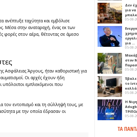
Δεν έχ
για ν
μπαλκ
05-08-
τα ανέπτυξε ταχύτητα και εμβόλισε
ος. Μέσα στην αναταραχή, ένας εκ των
Ενεργ
χρημα
ς φορές στον αέρα, θέτοντας σε άμεσο
εργαλε
για …
05-08-
Μακάβ
στες
στον 
Παρασ
05-08-
ης Ασφάλειας Άργους, ήταν καθοριστική για
αυματισμοί. Οι αρχές έχουν ήδη
Έβαλε
το ίν
οι υπόλοιποι εμπλεκόμενοι που
κολλά
05-08-
Η Νιγ
α τον εντοπισμό και τη σύλληψή τους, με
Adugb
ασύτητα με την οποία έδρασαν οι
ΤΡΙΠΟ
05-08-
ΤΑ ΠΑΝΤ