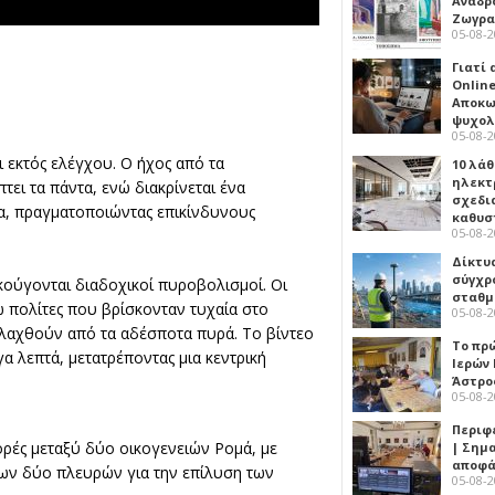
Αναδρ
Ζωγρα
05-08-
Γιατί
Online
Αποκω
ψυχολ
05-08-
ι εκτός ελέγχου. Ο ήχος από τα
10 λάθ
ηλεκτ
τει τα πάντα, ενώ διακρίνεται ένα
σχεδι
ητα, πραγματοποιώντας επικίνδυνους
καθυσ
05-08-
Δίκτυ
σύγχρ
ούγονται διαδοχικοί πυροβολισμοί. Οι
σταθμ
ώ πολίτες που βρίσκονταν τυχαία στο
05-08-
υλαχθούν από τα αδέσποτα πυρά. Το βίντεο
Το πρ
α λεπτά, μετατρέποντας μια κεντρική
Ιερών
Άστρο
05-08-
Περιφ
ορές μεταξύ δύο οικογενειών Ρομά, με
| Σημ
αποφά
ων δύο πλευρών για την επίλυση των
05-08-