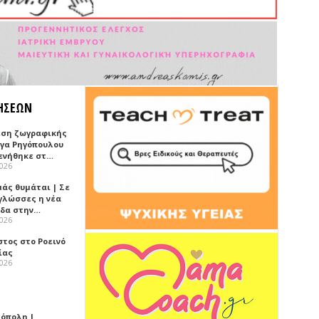
ΗΣΕΩΝ
εση ζωγραφικής
ήγα Ρηγόπουλου
ενήθηκε στ…
2026
μάς θυμάται | Σε
 γλώσσες η νέα
ίδα στην…
2026
στος στο Ροεινό
ίας
2026
όπολη |