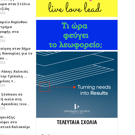
ωμα στον Στέλιο
τζίδη
2026
ομείο Κορίνθου:
 τμήμα
ροφής στα
ιν…
2026
ποίηση στον δήμο
 Κυνουρίας για το
που …
2026
ο Λάκης Χαλκιάς
την Τρίπολη ...
μένος τ…
2026
 ξέσπασε σε
τή οικία στη
α Αρκαδίας (εικ…
2026
αγκιόζης
ΤΕΛΕΥΤΑΙΑ ΣΧΟΛΙΑ
ρέφει στο
ιστικό Καλοκαίρι