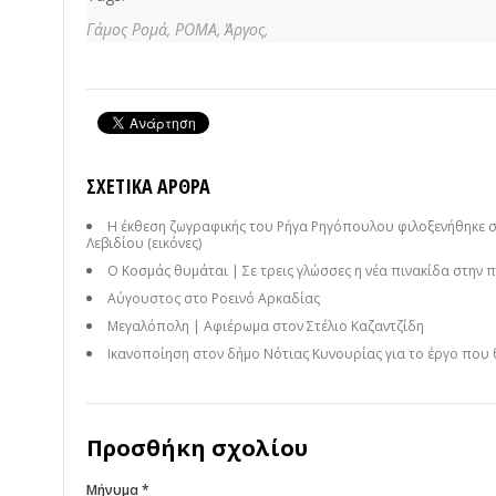
Γάμος Ρομά,
ΡΟΜΑ,
Άργος,
ΣΧΕΤΙΚΆ ΆΡΘΡΑ
Η έκθεση ζωγραφικής του Ρήγα Ρηγόπουλου φιλοξενήθηκε 
Λεβιδίου (εικόνες)
Ο Κοσμάς θυμάται | Σε τρεις γλώσσες η νέα πινακίδα στην 
Αύγουστος στο Ροεινό Αρκαδίας
Μεγαλόπολη | Αφιέρωμα στον Στέλιο Καζαντζίδη
Ικανοποίηση στον δήμο Νότιας Κυνουρίας για το έργο που 
Προσθήκη σχολίου
Μήνυμα *