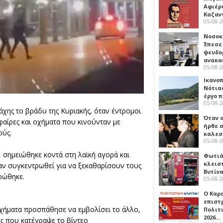
Αφιέρ
Καζαν
05-08-
Νοσοκ
Έπεσε
ψευδο
ανακα
05-08-
Ικανο
Νότιας
έργο 
05-08-
άχης το βράδυ της Κυριακής, όταν έντρομοι
Όταν 
ίρες και οχήματα που κινούνταν με
ήρθε σ
ούς.
καλεσ
05-08-
, σημειώθηκε κοντά στη λαϊκή αγορά και
Φωτιά
κλεισ
αν συγκεντρωθεί για να ξεκαθαρίσουν τους
Βυτίν
ρώθηκε.
05-08-
Ο Καρ
επιστ
οχήματα προσπάθησε να εμβολίσει το άλλο,
Πολιτ
2026…
ές που κατέγραψε το βίντεο