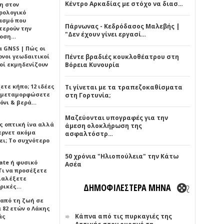
Κέντρο Αρκαδίας με στόχο να διασ…
η στον
ρολογικό
ασμό που
Πάρνωνας - Κεδρόδασος Μαλεβής |
τερούν την
"Δεν έχουν γίνει εργασί…
δοση…
α GNSS | Πώς οι
ονοι γεωδαιτικοί
Πέντε βραδιές κουκλοθέατρου στη
οί εκμηδενίζουν
Βόρεια Κυνουρία
ετε κήπο; 12 ιδέες
Τι γίνεται με τα τραπεζοκαθίσματα
α μεταμορφώσετε
στη Γορτυνία;
όνι & βερά…
Μαζεύονται υπογραφές για την
ς οπτική ίνα αλλά
άμεση ολοκλήρωση της
τερνετ ακόμα
ασφαλτόστρ…
ει; Το συχνότερο
50 χρόνια "Ηλιοπούλεια" την Κάτω
ate ή φυσικό
Ασέα
Τι να προσέξετε
διαλέξετε
ΔΗΜΟΦΙΛΕΣΤΕΡΑ ΜΗΝΑ
ρικές…
 από τη ζωή σε
 82 ετών ο Λάκης
Κάπνα από τις πυρκαγιές της
άς