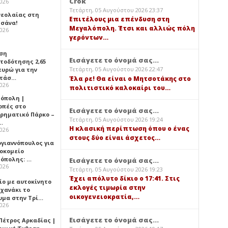
Crok
2026
Τετάρτη, 05 Αυγούστου 2026 23:37
νεολαίας στη
Επιτέλους μια επένδυση στη
σάνα!
Μεγαλόπολη. Έτσι και αλλιώς πόλη
2026
γερόντων…
ση
Εισάγετε το όνομά σας...
τοδότησης 2,65
Τετάρτη, 05 Αυγούστου 2026 22:47
ευρώ για την
ατάσ…
Έλα ρε! Θα είναι ο Μητσοτάκης στο
2026
πολιτιστικό καλοκαίρι του…
όπολη |
οπές στο
Εισάγετε το όνομά σας...
ιρηματικό Πάρκο –
Τετάρτη, 05 Αυγούστου 2026 19:24
…
Η κλασική περίπτωση όπου ο ένας
2026
στους δύο είναι άσχετος…
ογιαννόπουλος για
ροκομείο
όπολης: …
Εισάγετε το όνομά σας...
2026
Τετάρτη, 05 Αυγούστου 2026 19:23
Έχει απόλυτο δίκιο ο 17:41. Στις
ίο με αυτοκίνητο
εκλογές τιμωρία στην
ηχανάκι το
οικογενειοκρατία,…
υμα στην Τρί…
2026
Εισάγετε το όνομά σας...
Πέτρος Αρκαδίας |