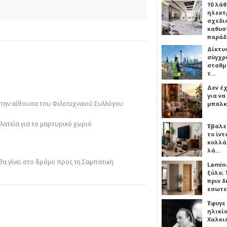
10 λάθ
ηλεκτ
σχεδι
καθυσ
παρά
Δίκτυ
σύγχρ
σταθμ
τ…
Δεν έχ
για ν
στην αίθουσα του Φιλοτεχνικού Συλλόγου
μπαλκ
πλατεία για το μαρτυρικό χωριό
Έβαλε
το ίν
κολλά
λά…
θα γίνει στο δρόμο προς τη Σαμπατική
Lamin
ξύλο; 
πριν 
εσωτε
Έφυγε
ηλικία
Χαλκι