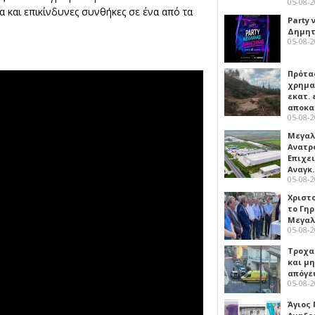
05-08-
α και επικίνδυνες συνθήκες σε ένα από τα
Party 
Δημητ
05-08-
Πρότα
χρημα
εκατ. 
αποκ
05-08-
Μεγαλ
Ανατρ
Επιχε
Αναγκ
05-08-
Χριστ
το Γη
Μεγαλ
05-08-
Τροχα
και μ
απόγε
05-08-
Άγιος 