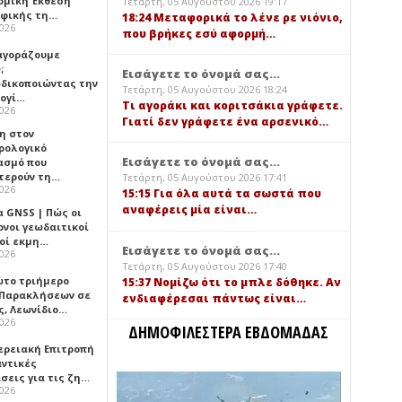
ομική Έκθεση
Τετάρτη, 05 Αυγούστου 2026 19:17
φικής τη…
18:24 Μεταφορικά το λένε ρε νιόνιο,
2026
που βρήκες εσύ αφορμή…
 αγοράζουμε
;
Εισάγετε το όνομά σας...
δικοποιώντας την
Τετάρτη, 05 Αυγούστου 2026 18:24
ογί…
Τι αγοράκι και κοριτσάκια γράφετε.
2026
Γιατί δεν γράφετε ένα αρσενικό…
η στον
ρολογικό
Εισάγετε το όνομά σας...
ασμό που
τερούν τη…
Τετάρτη, 05 Αυγούστου 2026 17:41
2026
15:15 Για όλα αυτά τα σωστά που
αναφέρεις μία είναι…
α GNSS | Πώς οι
ονοι γεωδαιτικοί
οί εκμη…
Εισάγετε το όνομά σας...
2026
Τετάρτη, 05 Αυγούστου 2026 17:40
ώτο τριήμερο
15:37 Νομίζω ότι το μπλε δόθηκε. Αν
 Παρακλήσεων σε
ενδιαφέρεσαι πάντως είναι…
ς, Λεωνίδιο…
2026
ΔΗΜΟΦΙΛΕΣΤΕΡΑ ΕΒΔΟΜΑΔΑΣ
ερειακή Επιτροπή
αντικές
σεις για τις ζη…
2026