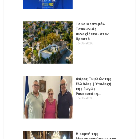
Το 5ο Φεστιβάλ
Τσακωνιάς
συνεχίζεται στον
Πραστό
06-08-2026
Φάρος Τυφλών της
Ελλάδος | Υποδοχή
της Γωγώς
Ρουκουτάκη…
06-08-2026
Η εορτή της
Μεταμορφώσεως του