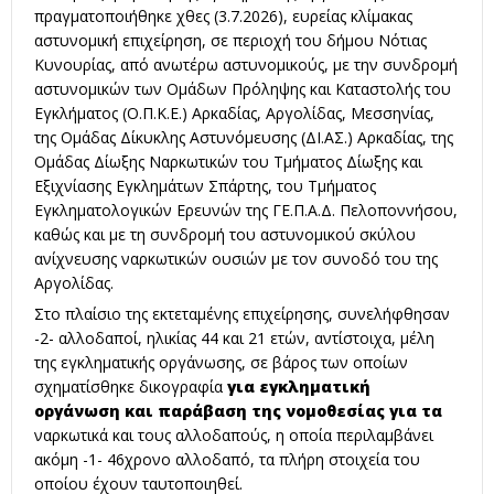
πραγματοποιήθηκε χθες (3.7.2026), ευρείας κλίμακας
αστυνομική επιχείρηση, σε περιοχή του δήμου Νότιας
Κυνουρίας, από ανωτέρω αστυνομικούς, με την συνδρομή
αστυνομικών των Ομάδων Πρόληψης και Καταστολής του
Εγκλήματος (Ο.Π.Κ.Ε.) Αρκαδίας, Αργολίδας, Μεσσηνίας,
της Ομάδας Δίκυκλης Αστυνόμευσης (ΔΙ.ΑΣ.) Αρκαδίας, της
Ομάδας Δίωξης Ναρκωτικών του Τμήματος Δίωξης και
Εξιχνίασης Εγκλημάτων Σπάρτης, του Τμήματος
Εγκληματολογικών Ερευνών της ΓΕ.Π.Α.Δ. Πελοποννήσου,
καθώς και με τη συνδρομή του αστυνομικού σκύλου
ανίχνευσης ναρκωτικών ουσιών με τον συνοδό του της
Αργολίδας.
Στο πλαίσιο της εκτεταμένης επιχείρησης, συνελήφθησαν
-2- αλλοδαποί, ηλικίας 44 και 21 ετών, αντίστοιχα, μέλη
της εγκληματικής οργάνωσης, σε βάρος των οποίων
σχηματίσθηκε δικογραφία
για εγκληματική
οργάνωση και παράβαση της νομοθεσίας για τα
ναρκωτικά και τους αλλοδαπούς, η οποία περιλαμβάνει
ακόμη -1- 46χρονο αλλοδαπό, τα πλήρη στοιχεία του
οποίου έχουν ταυτοποιηθεί.