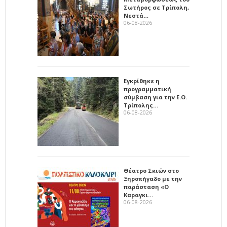
Σωτήρος σε Τρίπολη,
Νεστά…
06-08-2026
Εγκρίθηκε η
προγραμματική
σύμβαση για την Ε.Ο.
Τρίπολης…
06-08-2026
Θέατρο Σκιών στο
Ξηροπήγαδο με την
παράσταση «Ο
Καραγκι…
06-08-2026