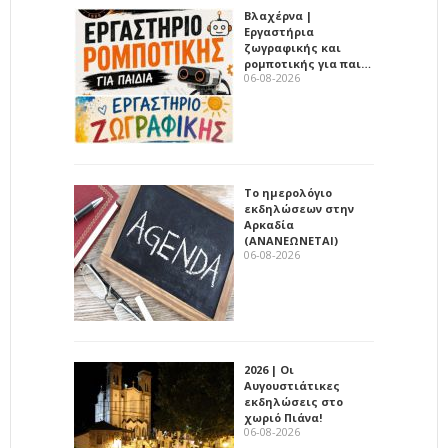
Βλαχέρνα |
Εργαστήρια
ζωγραφικής και
ρομποτικής για παι…
06-08-2026
Το ημερολόγιο
εκδηλώσεων στην
Αρκαδία
(ΑΝΑΝΕΩΝΕΤΑΙ)
06-08-2026
2026 | Οι
Αυγουστιάτικες
εκδηλώσεις στο
χωριό Πιάνα!
06-08-2026