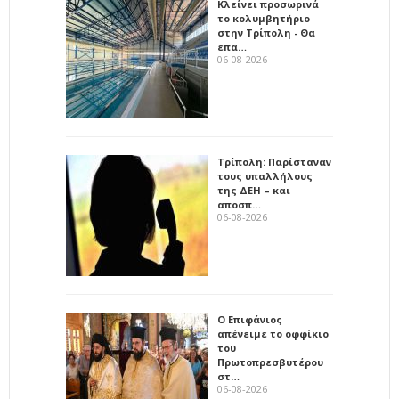
Κλείνει προσωρινά
το κολυμβητήριο
στην Τρίπολη - Θα
επα…
06-08-2026
Τρίπολη: Παρίσταναν
τους υπαλλήλους
της ΔΕΗ – και
αποσπ…
06-08-2026
Ο Επιφάνιος
απένειμε το οφφίκιο
του
Πρωτοπρεσβυτέρου
στ…
06-08-2026