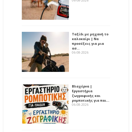
06-08-2026
Ταξίδι με μηχανή το
καλοκαίρι | Να
προσέξεις για μια
ασ…
06-08-2026
Βλαχέρνα |
Εργαστήρια
ζωγραφικής και
ρομποτικής για παι…
06-08-2026