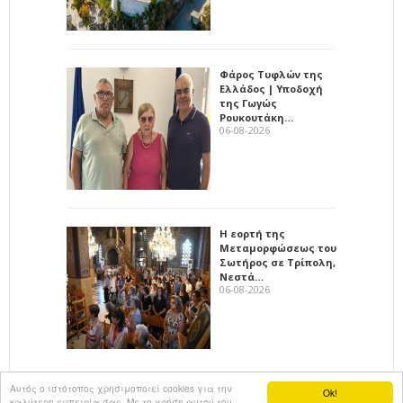
Φάρος Τυφλών της
Ελλάδος | Υποδοχή
της Γωγώς
Ρουκουτάκη…
06-08-2026
Η εορτή της
Μεταμορφώσεως του
Σωτήρος σε Τρίπολη,
Νεστά…
06-08-2026
Αυτός ο ιστότοπος χρησιμοποιεί cookies για την
Ok!
καλύτερη εμπειρία σας. Με τη χρήση αυτού του
All rights reserved
KalimeraArkadia