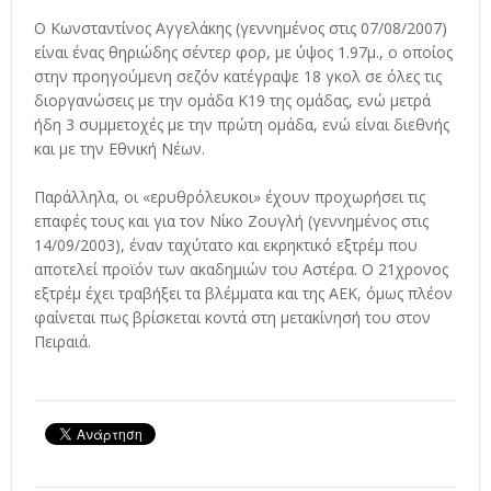
Ο Κωνσταντίνος Αγγελάκης (γεννημένος στις 07/08/2007)
είναι ένας θηριώδης σέντερ φορ, με ύψος 1.97μ., ο οποίος
στην προηγούμενη σεζόν κατέγραψε 18 γκολ σε όλες τις
διοργανώσεις με την ομάδα Κ19 της ομάδας, ενώ μετρά
ήδη 3 συμμετοχές με την πρώτη ομάδα, ενώ είναι διεθνής
και με την Εθνική Νέων.
Παράλληλα, οι «ερυθρόλευκοι» έχουν προχωρήσει τις
επαφές τους και για τον Νίκο Ζουγλή (γεννημένος στις
14/09/2003), έναν ταχύτατο και εκρηκτικό εξτρέμ που
αποτελεί προϊόν των ακαδημιών του Αστέρα. Ο 21χρονος
εξτρέμ έχει τραβήξει τα βλέμματα και της ΑΕΚ, όμως πλέον
φαίνεται πως βρίσκεται κοντά στη μετακίνησή του στον
Πειραιά.