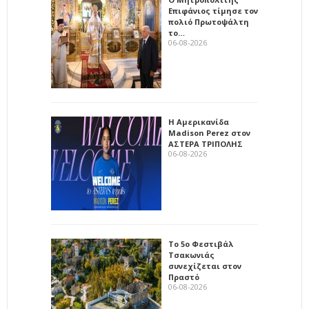
Επιφάνιος τίμησε τον
πολιό Πρωτοψάλτη
το…
06-08-2026
Η Αμερικανίδα
Madison Perez στον
ΑΣΤΕΡΑ ΤΡΙΠΟΛΗΣ
06-08-2026
Το 5ο Φεστιβάλ
Τσακωνιάς
συνεχίζεται στον
Πραστό
06-08-2026