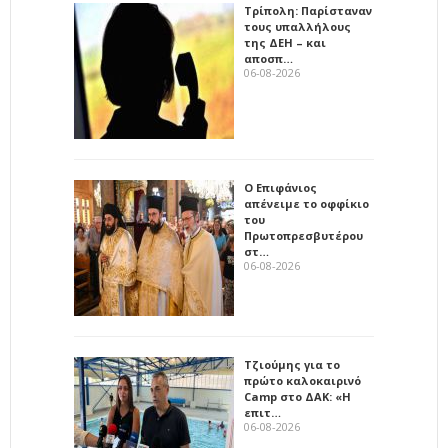
Τρίπολη: Παρίσταναν
τους υπαλλήλους
της ΔΕΗ – και
αποσπ…
06-08-2026
Ο Επιφάνιος
απένειμε το οφφίκιο
του
Πρωτοπρεσβυτέρου
στ…
06-08-2026
Τζιούμης για το
πρώτο καλοκαιρινό
Camp στο ΔΑΚ: «Η
επιτ…
06-08-2026