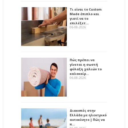
Τι είναι το Custom
Made έπιπλο και
γιατί να το
επιλέξετ…
06-08-2026
Πώς πρέπει να
γίνεται η σωστή
φύλαξη χαλιών το
καλοκαίρ…
06-08-2026
Διακοπές στην
Ελλάδα με ηλεκτρικό
αυτοκίνητο | Πώς να
π…