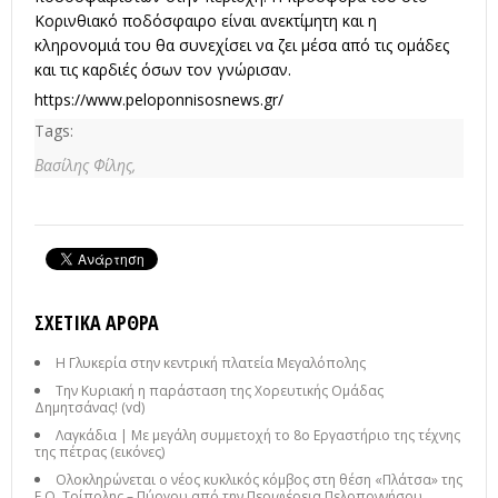
Κορινθιακό ποδόσφαιρο είναι ανεκτίμητη και η
κληρονομιά του θα συνεχίσει να ζει μέσα από τις ομάδες
και τις καρδιές όσων τον γνώρισαν.
https://www.peloponnisosnews.gr/
Tags:
Βασίλης Φίλης,
ΣΧΕΤΙΚΆ ΆΡΘΡΑ
Η Γλυκερία στην κεντρική πλατεία Μεγαλόπολης
Την Κυριακή η παράσταση της Χορευτικής Ομάδας
Δημητσάνας! (vd)
Λαγκάδια | Με μεγάλη συμμετοχή το 8ο Εργαστήριο της τέχνης
της πέτρας (εικόνες)
Ολοκληρώνεται ο νέος κυκλικός κόμβος στη θέση «Πλάτσα» της
Ε.Ο. Τρίπολης – Πύργου από την Περιφέρεια Πελοποννήσου