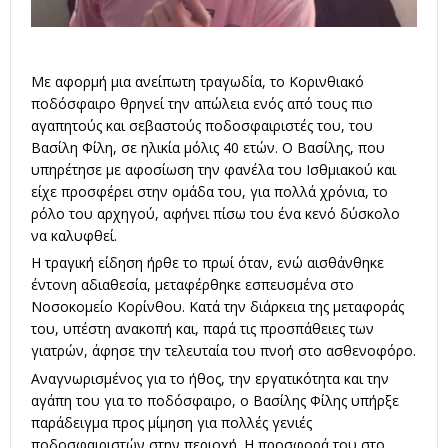
Με αφορμή μια ανείπωτη τραγωδία, το Κορινθιακό
ποδόσφαιρο θρηνεί την απώλεια ενός από τους πιο
αγαπητούς και σεβαστούς ποδοσφαιριστές του, του
Βασίλη Φίλη, σε ηλικία μόλις 40 ετών. Ο Βασίλης, που
υπηρέτησε με αφοσίωση την φανέλα του Ισθμιακού και
είχε προσφέρει στην ομάδα του, για πολλά χρόνια, το
ρόλο του αρχηγού, αφήνει πίσω του ένα κενό δύσκολο
να καλυφθεί.
Η τραγική είδηση ήρθε το πρωί όταν, ενώ αισθάνθηκε
έντονη αδιαθεσία, μεταφέρθηκε εσπευσμένα στο
Νοσοκομείο Κορίνθου. Κατά την διάρκεια της μεταφοράς
του, υπέστη ανακοπή και, παρά τις προσπάθειες των
γιατρών, άφησε την τελευταία του πνοή στο ασθενοφόρο.
Αναγνωρισμένος για το ήθος, την εργατικότητα και την
αγάπη του για το ποδόσφαιρο, ο Βασίλης Φίλης υπήρξε
παράδειγμα προς μίμηση για πολλές γενιές
ποδοσφαιριστών στην περιοχή. Η προσφορά του στο