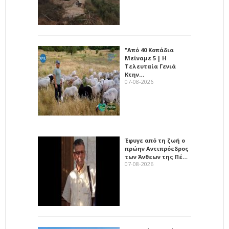
"Από 40 Κοπάδια
Μείναμε 5 | Η
Τελευταία Γενιά
Κτην…
07-08-2026
Έφυγε από τη ζωή ο
πρώην Αντιπρόεδρος
των Άνθεων της Πέ…
07-08-2026