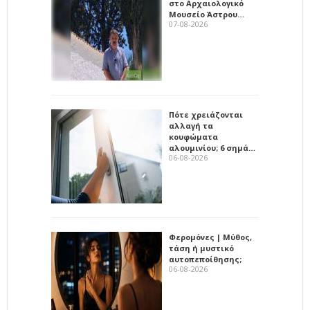
στο Αρχαιολογικό
Μουσείο Άστρου…
07-08-2026
Πότε χρειάζονται
αλλαγή τα
κουφώματα
αλουμινίου; 6 σημά…
06-08-2026
Φερομόνες | Μύθος,
τάση ή μυστικό
αυτοπεποίθησης;
06-08-2026