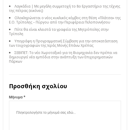
Λαγκάδια | Με μεγάλη συμμετοχή το 8ο Εργαστήριο της τέχνης
της πέτρας (εικόνες)
Ολοκληρώνεται ο νέος κυκλικός κόμβος στη θέση «Πλάτσα» της
Ε.Ο. Τρίπολης – Πύργου από την Περιφέρεια Πελοποννήσου
Πότε θα είναι κλειστά τα γραφεία της Μητρόπολης στην
Τρίπολη
Υπεγράφη η Προγραμματική Σύμβαση για την αποκατάσταση
των τοιχογραφιών της Ιεράς Μονής Επάνω Χρέπας
ΣΕΒΙΠΕΤ: Το νέο Χωροταξικό για τη Βιομηχανία δεν πρέπει να
δημιουργεί νέα εμπόδια στην ανάπτυξη των Επιχειρηματικών
Πάρκων
Προσθήκη σχολίου
Μήνυμα *