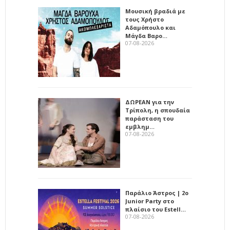
Μουσική βραδιά με
τους Χρήστο
Αδαμόπουλο και
Μάγδα Βαρο…
07-08-2026
ΔΩΡΕΑΝ για την
Τρίπολη, η σπουδαία
παράσταση του
εμβλημ…
07-08-2026
Παράλιο Άστρος | 2ο
Junior Party στο
πλαίσιο του Estell…
07-08-2026