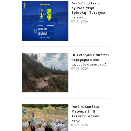
Διεθνής φιλικός
αγώνας στην
Τρίπολη - Τι ισχύει
με τα ε…
07-08-2026
Οι 4 ειδήσεις από την
περιφέρεια που
αφορούν άμεσα το Λ…
07-08-2026
"Από 40 Κοπάδια
Μείναμε 5 | Η
Τελευταία Γενιά
Κτην…
07-08-2026