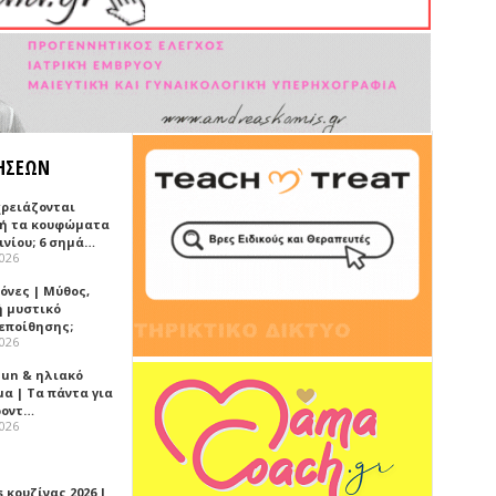
ΗΣΕΩΝ
χρειάζονται
ή τα κουφώματα
ινίου; 6 σημά…
2026
όνες | Μύθος,
ή μυστικό
εποίθησης;
2026
Sun & ηλιακό
α | Τα πάντα για
ροντ…
2026
 κουζίνας 2026 |