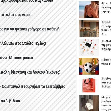
 της Χιροσίμα και του Ναγκασάκι
After 
έγκαυμ
την φ
παταλάτε το νερό"
Trends
Οι κο
ο για να φτάσει γρήγορα σε ασθενή
που μ
σ…
Τι είδ
λώνια» στο Στάδιο Τεγέας!"
τη με
σήμερ
Γιάννη Μπουντρούκα
Πόσο 
γήπεδο
πολη, Νεστάνη και Λουκού (εικόνες)
Τι είν
και γι
- Θα επαναλειτουργήσει το Σεπτέμβριο
δεδομ
Μερικ
του Λεβιδίου
μπάνιο
ανανε
σας μ