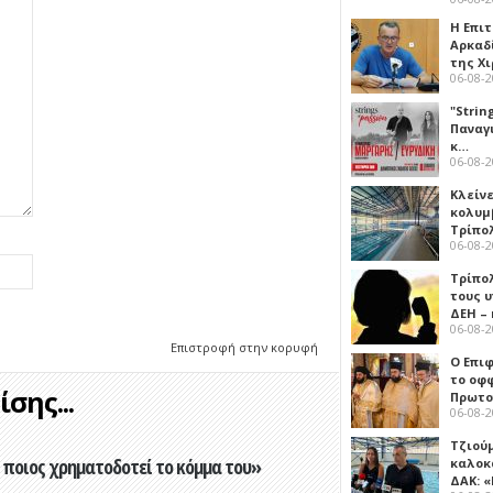
Η Επι
Αρκαδ
της Χ
06-08-
"Strin
Παναγ
κ…
06-08-
Κλείν
κολυμ
Τρίπο
06-08-
Τρίπο
τους 
ΔΕΗ –
06-08-
Επιστροφή στην κορυφή
Ο Επι
το οφφ
σης...
Πρωτο
06-08-
Τζιού
ποιος χρηματοδοτεί το κόμμα του»
καλοκ
ΔΑΚ: 