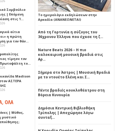
2026
ικό Συμβούλιο
λης | Επόμενη
Το ημερολόγιο εκδηλώσεων στην
ρίαση στις 1…
Αρκαδία (ΑΝΑΝΕΩΝΕΤΑΙ)
2026
ογικά αίτια
Από τη Γορτυνία η σύζυγος του
νει» η πρώτη
36χρονου Έλληνα που έχασε τη ζ…
ηση για τον θάν…
2026
Nature Beats 2026 – Η πιο
ροπολίτης
καλοκαιρινή μουσική βραδιά στις
νιος τίμησε τον
Αρ…
 Πρωτοψάλτη το…
2026
Σήμερα στο Άστρος | Μουσική Βραδιά
ρικανίδα Madison
με το ντουέτο Ελένη και Σ…
 στον ΑΣΤΕΡΑ
ΛΗΣ
2026
Πέντε βραδιές κουκλοθέατρου στη
Βόρεια Κυνουρία
Α, ΟΛΑ
Δημόσια Κεντρική Βιβλιοθήκη
όνες | Μύθος,
Τρίπολης | Αποχώρησε λόγω
ή μυστικό
συνταξ…
εποίθησης;
Η Χορωδία Ορφέας Τρίπολης