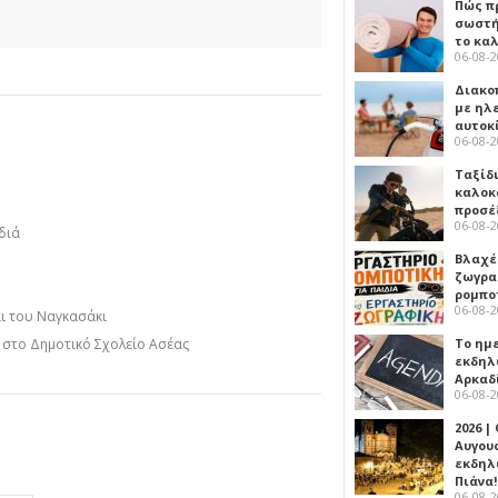
Πώς πρ
σωστή
το κα
06-08-
Διακο
με ηλ
αυτοκ
06-08-
Ταξίδ
καλοκ
προσέ
06-08-
διά
Βλαχέ
ζωγρα
ρομπο
06-08-
αι του Ναγκασάκι
η στο Δημοτικό Σχολείο Ασέας
Το ημ
εκδηλ
Αρκαδ
06-08-
2026 |
Αυγου
εκδηλ
Πιάνα!
06-08-