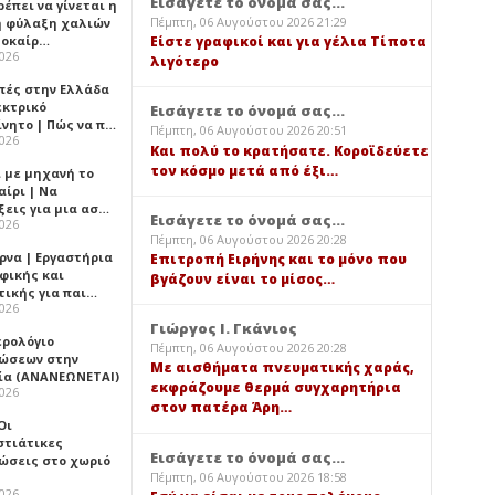
Εισάγετε το όνομά σας...
έπει να γίνεται η
Πέμπτη, 06 Αυγούστου 2026 21:29
 φύλαξη χαλιών
λοκαίρ…
Είστε γραφικοί και για γέλια Τίποτα
2026
λιγότερο
πές στην Ελλάδα
εκτρικό
Εισάγετε το όνομά σας...
ίνητο | Πώς να π…
Πέμπτη, 06 Αυγούστου 2026 20:51
2026
Και πολύ το κρατήσατε. Κοροϊδεύετε
τον κόσμο μετά από έξι…
ι με μηχανή το
αίρι | Να
ξεις για μια ασ…
Εισάγετε το όνομά σας...
2026
Πέμπτη, 06 Αυγούστου 2026 20:28
ρνα | Εργαστήρια
Επιτροπή Ειρήνης και το μόνο που
φικής και
βγάζουν είναι το μίσος…
τικής για παι…
2026
Γιώργος Ι. Γκάνιος
ερολόγιο
Πέμπτη, 06 Αυγούστου 2026 20:28
ώσεων στην
Με αισθήματα πνευματικής χαράς,
ία (ΑΝΑΝΕΩΝΕΤΑΙ)
εκφράζουμε θερμά συγχαρητήρια
2026
στον πατέρα Άρη…
 Οι
στιάτικες
Εισάγετε το όνομά σας...
ώσεις στο χωριό
Πέμπτη, 06 Αυγούστου 2026 18:58
2026