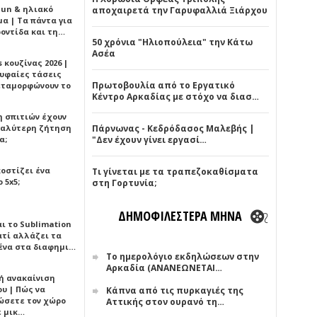
Sun & ηλιακό
αποχαιρετά την Γαρυφαλλιά Ξιάρχου
α | Τα πάντα για
ροντίδα και τη…
50 χρόνια "Ηλιοπούλεια" την Κάτω
Ασέα
 κουζίνας 2026 |
ρυφαίες τάσεις
Πρωτοβουλία από το Εργατικό
εταμορφώνουν το
Κέντρο Αρκαδίας με στόχο να διασ…
η σπιτιών έχουν
γαλύτερη ζήτηση
Πάρνωνας - Κεδρόδασος Μαλεβής |
α;
"Δεν έχουν γίνει εργασί…
κοστίζει ένα
Τι γίνεται με τα τραπεζοκαθίσματα
 5x5;
στη Γορτυνία;
ΔΗΜΟΦΙΛΕΣΤΕΡΑ ΜΗΝΑ
αι το Sublimation
ατί αλλάζει τα
ένα στα διαφημι…
Το ημερολόγιο εκδηλώσεων στην
Αρκαδία (ΑΝΑΝΕΩΝΕΤΑΙ…
ή ανακαίνιση
υ | Πώς να
Κάπνα από τις πυρκαγιές της
ώσετε τον χώρο
Αττικής στον ουρανό τη…
ε μικ…