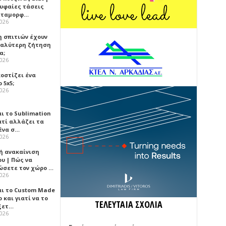
ρυφαίες τάσεις
εταμορφ…
2026
η σπιτιών έχουν
γαλύτερη ζήτηση
α;
2026
κοστίζει ένα
 5x5;
2026
αι το Sublimation
ατί αλλάζει τα
ένα σ…
2026
ή ανακαίνιση
υ | Πώς να
ώσετε τον χώρο …
2026
αι το Custom Made
 και γιατί να το
ΤΕΛΕΥΤΑΙΑ ΣΧΟΛΙΑ
ξετ…
2026