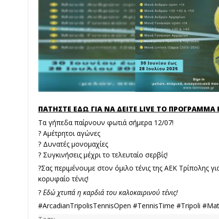
ΠΑΤΗΣΤΕ ΕΔΩ ΓΙΑ ΝΑ ΔΕΙΤΕ LIVE ΤΟ ΠΡΟΓΡΑΜΜ
Τα γήπεδα παίρνουν φωτιά σήμερα 12/07!
? Αμέτρητοι αγώνες
? Δυνατές μονομαχίες
? Συγκινήσεις μέχρι το τελευταίο σερβίς!
?Σας περιμένουμε στον όμιλο τένις της ΑΕΚ Τρίπολης γι
κορυφαίο τένις!
?
Εδώ χτυπά η καρδιά του καλοκαιρινού τένις!
#ArcadianTripolisTennisOpen #TennisTime #Tripoli #Ma