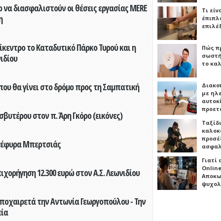
 να διασφαλιστούν οι θέσεις εργασίας MERE
Τι είν
η
έπιπλο
επιλέ
ίκεντρο το Καταδυτικό Πάρκο Τυρού και η
Πώς πρ
σωστή
ιδίου
το καλ
που θα γίνει στο δρόμο προς τη Σαμπατική
Διακο
με ηλ
αυτοκ
προετ
βυτέρου στον π. Άρη Γκόρο (εικόνες)
Ταξίδ
καλοκ
προσέξ
 γέφυρα Μπερτσιάς
ασφαλ
Γιατί
Online
ορήγηση 12.300 ευρώ στον Α.Σ. Λεωνιδίου
Αποκω
ψυχολ
ποχαιρετά την Αντωνία Γεωργοπούλου - Την
εία