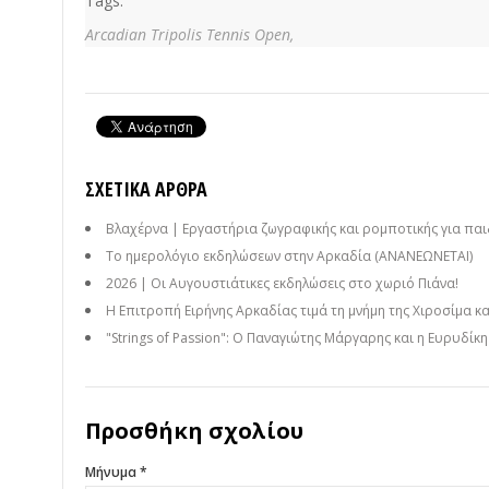
Tags:
Arcadian Tripolis Tennis Open,
ΣΧΕΤΙΚΆ ΆΡΘΡΑ
Βλαχέρνα | Εργαστήρια ζωγραφικής και ρομποτικής για παι
Το ημερολόγιο εκδηλώσεων στην Αρκαδία (ΑΝΑΝΕΩΝΕΤΑΙ)
2026 | Οι Αυγουστιάτικες εκδηλώσεις στο χωριό Πιάνα!
Η Επιτροπή Ειρήνης Αρκαδίας τιμά τη μνήμη της Χιροσίμα κ
"Strings of Passion": Ο Παναγιώτης Μάργαρης και η Ευρυδίκ
Προσθήκη σχολίου
Μήνυμα *