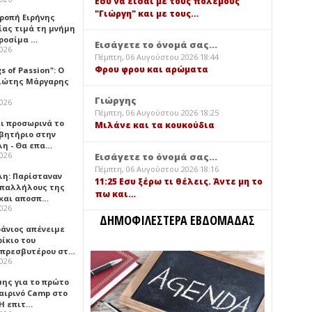
Εσύ να είσαι με τους πολέμους
"Γιώργη" και με τους…
τροπή Ειρήνης
ίας τιμά τη μνήμη
ιροσίμα …
Εισάγετε το όνομά σας...
2026
Πέμπτη, 06 Αυγούστου 2026 18:44
Φρου φρου και αρώματα
gs of Passion": Ο
ιώτης Μάργαρης
Γιώργης
2026
Πέμπτη, 06 Αυγούστου 2026 18:25
ει προσωρινά το
Μιλάνε και τα κουκούδια
βητήριο στην
λη - Θα επα…
2026
Εισάγετε το όνομά σας...
Πέμπτη, 06 Αυγούστου 2026 18:16
λη: Παρίσταναν
11:25 Εσυ ξέρω τι θέλεις. Άντε μη το
υπαλλήλους της
πω και…
 και αποσπ…
2026
ΔΗΜΟΦΙΛΕΣΤΕΡΑ ΕΒΔΟΜΑΔΑΣ
φάνιος απένειμε
ίκιο του
πρεσβυτέρου στ…
2026
μης για το πρώτο
αιρινό Camp στο
«Η επιτ…