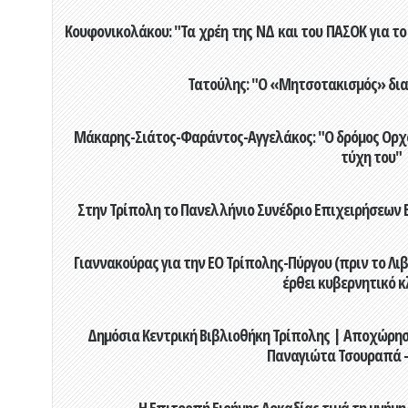
Κουφονικολάκου: "Τα χρέη της ΝΔ και του ΠΑΣΟΚ για το 
Τατούλης: "Ο «Μητσοτακισμός» διαλ
Μάκαρης-Σιάτος-Φαράντος-Αγγελάκος: "Ο δρόμος Ορχομ
τύχη του"
Στην Τρίπολη το Πανελλήνιο Συνέδριο Επιχειρήσεων Β
Γιαννακούρας για την EO Τρίπολης-Πύργου (πριν το Λιβαδ
έρθει κυβερνητικό κ
Δημόσια Κεντρική Βιβλιοθήκη Τρίπολης | Αποχώρησ
Παναγιώτα Τσουραπά -