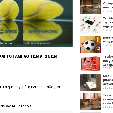
Οι κο
που μ
06-08-
Τι είδ
τη με
σήμερ
06-08-
Πόσο 
γήπεδο
06-08-
Α ΚΑΙ ΤΟ ΤΑΜΠΛΟ ΤΩΝ ΑΓΩΝΩΝ
Τι είν
και γι
δεδομ
06-08-
Μερικ
μπάνιο
ανανε
α μια ημέρα γεμάτη ένταση, πάθος και
06-08-
Τι είν
έπιπλο
επιλέ
tchDay #LiveTennis
06-08-