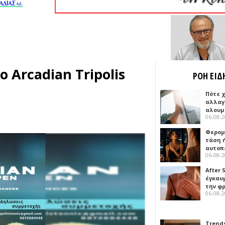
 Arcadian Tripolis
ΡΟΗ ΕΙΔ
Πότε 
αλλαγ
αλουμ
06-08-
Φερομ
τάση 
αυτοπ
06-08-
After 
έγκαυμ
την φ
06-08-
Trends