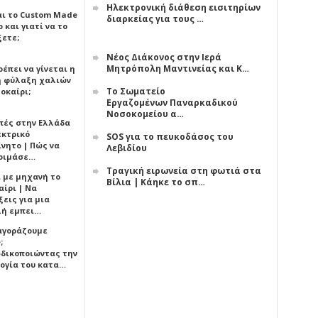
Ηλεκτρονική διάθεση εισιτηρίων
αι το Custom Made
διαρκείας για τους …
 και γιατί να το
ξετε;
Νέος Διάκονος στην Ιερά
Μητρόπολη Μαντινείας και Κ…
έπει να γίνεται η
 φύλαξη χαλιών
Το Σωματείο
οκαίρι;
Εργαζομένων Παναρκαδικού
Νοσοκομείου α…
πές στην Ελλάδα
εκτρικό
SOS για το πευκοδάσος του
ίνητο | Πώς να
Λεβιδίου
οιμάσε…
Τραγική ειρωνεία στη φωτιά στα
ι με μηχανή το
Βίλια | Κάηκε το σπ…
αίρι | Να
εις για μια
ή εμπει…
 αγοράζουμε
;
δικοποιώντας την
ογία του κατα…