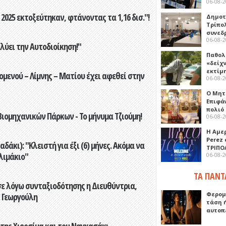
06-08-
2025 εκτοξεύτηκαν, φτάνοντας τα 1,16 δισ."!
Δημοτ
Τρίπο
συνεδ
06-08-
ύει την Αυτοδιοίκηση!"
Παθολ
«δείχ
εκτίμ
ενού – Λίμνης – Ματίου έχει αφεθεί στην
06-08-
Ο Μητ
Επιφά
πολιό
ιομηχανικών Πάρκων - Το μήνυμα Τζιούμη!
06-08-
Η Αμε
Perez
άκι): "Κλειστή για έξι (6) μήνες. Ακόμα να
ΤΡΙΠΟ
λιμάκιο"
06-08-
ΤΑ ΠΑΝΤ
ε λόγω συνταξιοδότησης η Διευθύντρια,
Φερομ
 Γεωργούλη
τάση 
αυτοπ