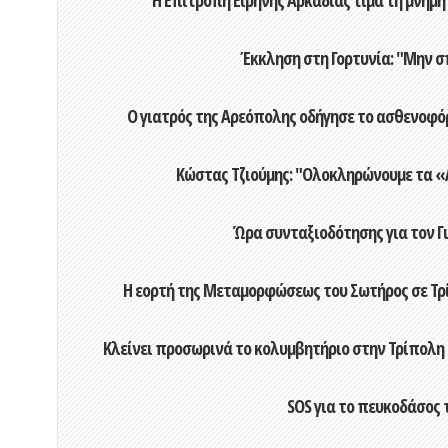
Η Επιτροπή Ειρήνης Αρκαδίας τιμά τη μνήμη
Έκκληση στη Γορτυνία: "Μην σ
Ο γιατρός της Αρεόπολης οδήγησε το ασθενοφόρ
Κώστας Τζιούμης: "Ολοκληρώνουμε τα «Α
Ώρα συνταξιοδότησης για τον 
Η εορτή της Μεταμορφώσεως του Σωτήρος σε Τρί
Κλείνει προσωρινά το κολυμβητήριο στην Τρίπολη 
SOS για το πευκοδάσος 