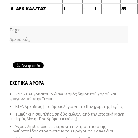
6.
ΑΕΚ ΚΑΛ/ΤΑΣ
1
-
1
-
53
-
Tags:
Αρκαδικός,
ΣΧΕΤΙΚΆ ΆΡΘΡΑ
Στις 21 Αυγούστου ο διαγωνισμός δημοτικού χορού και
τραγουδιού στην Τεγέα
ΚΤΕΛ Αρκαδίας | Τα δρομολόγια για το Πανηγύρι της Τεγέας!
Τιμήθηκε η συμπλήρωση δύο αιώνων από την ιστορική Μάχη
της Ιεράς Μονής Προδρόμου (εικόνες)
Έχουν ληφθεί όλα τα μέτρα για την προστασία της
Ορνιθοπανίδας στον φωτισμό του Βράχου του Λεωνιδίου