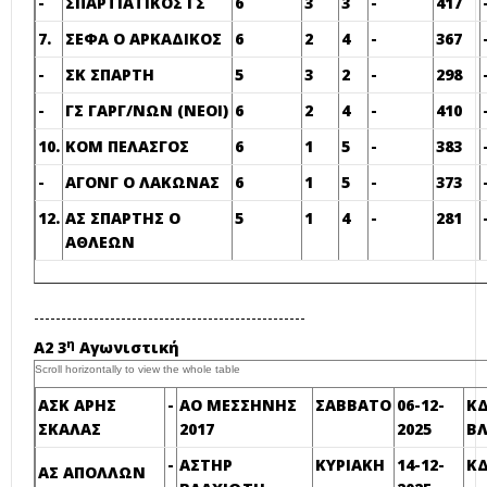
-
ΣΠΑΡΤΙΑΤΙΚΟΣ ΓΣ
6
3
3
-
417
7.
ΣΕΦΑ Ο ΑΡΚΑΔΙΚΟΣ
6
2
4
-
367
-
ΣΚ ΣΠΑΡΤΗ
5
3
2
-
298
-
ΓΣ ΓΑΡΓ/ΝΩΝ (ΝΕΟΙ)
6
2
4
-
410
10.
ΚΟΜ ΠΕΛΑΣΓΟΣ
6
1
5
-
383
-
ΑΓΟΝΓ Ο ΛΑΚΩΝΑΣ
6
1
5
-
373
12.
ΑΣ ΣΠΑΡΤΗΣ Ο
5
1
4
-
281
ΑΘΛΕΩΝ
--------------------------------------------------
η
Α2 3
Αγωνιστική
ΑΣΚ ΑΡΗΣ
-
ΑΟ ΜΕΣΣΗΝΗΣ
ΣΑΒΒΑΤΟ
06-12-
Κ
ΣΚΑΛΑΣ
2017
2025
Β
-
ΑΣΤΗΡ
ΚΥΡΙΑΚΗ
14-12-
ΚΔ
ΑΣ ΑΠΟΛΛΩΝ