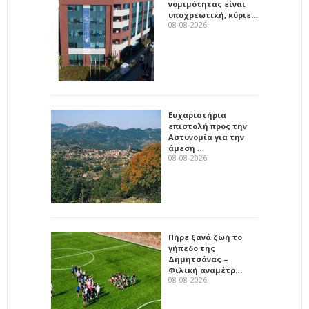
νομιμότητας είναι
υποχρεωτική, κύριε…
08-08-2026
Ευχαριστήρια
επιστολή προς την
Αστυνομία για την
άμεση …
08-08-2026
Πήρε ξανά ζωή το
γήπεδο της
Δημητσάνας –
Φιλική αναμέτρ…
08-08-2026