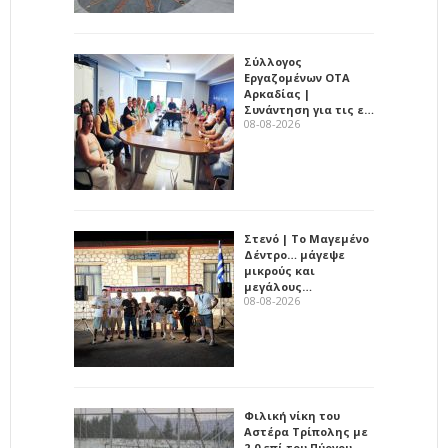
Σύλλογος
Εργαζομένων ΟΤΑ
Αρκαδίας |
Συνάντηση για τις ε…
08-08-2026
Στενό | Το Μαγεμένο
Δέντρο… μάγεψε
μικρούς και
μεγάλους…
08-08-2026
Φιλική νίκη του
Αστέρα Τρίπολης με
2-0 επί του Πύργου