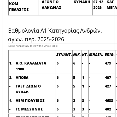
-
ΑΓΟΝΓ Ο
ΚΥΡΙΑΚΗ
07-12-
ΚΔΓ
ΚΟΜ
ΛΑΚΩΝΑΣ
2025
ΜΕΓ
ΠΕΛΑΣΓΟΣ
Βαθμολογία Α1΄ Κατηγορίας Ανδρών,
αγων. περ. 2025-2026
ΣΥΝΑΝΤ.
ΝΙΚ.
ΗΤ.
ΜΗΔΕΝ.
ΕΠΙΘ.
1.
Α.Ο. ΚΑΛΑΜΑΤΑ
6
6
-
-
479
1980
2.
ΑΠΟΕΛ
6
5
1
-
407
-
ΓΑΕΤ ΔΙΩΝ Ο
6
5
1
-
427
ΚΥΠΑΡ.
4.
ΑΕΜ ΠΟΛΥΒΙΟΣ
6
3
3
-
4633
-
ΓΣ ΜΕΣΣΗΝΗΣ
6
3
3
-
402