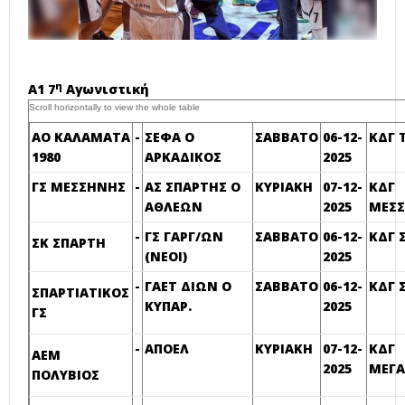
η
Α1 7
Αγωνιστική
ΑΟ ΚΑΛΑΜΑΤΑ
-
ΣΕΦΑ Ο
ΣΑΒΒΑΤΟ
06-12-
ΚΔΓ 
1980
ΑΡΚΑΔΙΚΟΣ
2025
ΓΣ ΜΕΣΣΗΝΗΣ
-
ΑΣ ΣΠΑΡΤΗΣ Ο
ΚΥΡΙΑΚΗ
07-12-
ΚΔΓ
ΑΘΛΕΩΝ
2025
ΜΕΣ
-
ΓΣ ΓΑΡΓ/ΩΝ
ΣΑΒΒΑΤΟ
06-12-
ΚΔΓ 
ΣΚ ΣΠΑΡΤΗ
(ΝΕΟΙ)
2025
-
ΓΑΕΤ ΔΙΩΝ Ο
ΣΑΒΒΑΤΟ
06-12-
ΚΔΓ 
ΣΠΑΡΤΙΑΤΙΚΟΣ
ΚΥΠΑΡ.
2025
ΓΣ
-
ΑΠΟΕΛ
ΚΥΡΙΑΚΗ
07-12-
ΚΔΓ
ΑΕΜ
2025
ΜΕΓ
ΠΟΛΥΒΙΟΣ