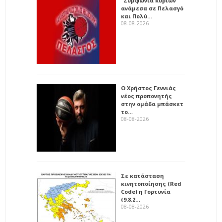
"Συμφωνία κυρίων"
ανάμεσα σε Πελασγό
και Πολύ…
08-08-2026
Ο Χρήστος Γεννιάς
νέος προπονητής
στην ομάδα μπάσκετ
το…
08-08-2026
Σε κατάσταση
κινητοποίησης (Red
Code) η Γορτυνία
(9.8.2…
08-08-2026