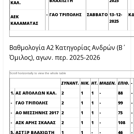
ΒΛΑΧΙΩΤΗ
2025
ΚΑΛ.
-
ΓΑΟ ΤΡΙΠΟΛΗΣ
ΣΑΒΒΑΤΟ
13-12-
ΚΔ
ΑΕΚ
2025
ΚΑΛΑΜΑΤΑΣ
Βαθμολογία A2΄ Κατηγορίας Ανδρών (Β΄
Όμιλος), αγων. περ. 2025-2026
ΣΥΝΑΝΤ.
ΝΙΚ.
ΗΤ.
ΜΗΔΕΝ.
ΕΠΙΘ.
-
1.
ΑΣ ΑΠΟΛΛΩΝ ΚΑΛ.
2
1
1
-
88
-
-
ΓΑΟ ΤΡΙΠΟΛΗΣ
2
1
1
-
99
-
-
ΑΟ ΜΕΣΣΗΝΗΣ 2017
2
1
1
-
75
-
-
ΑΣΚ ΑΡΗΣ ΣΚΑΛΑΣ
2
1
1
-
108
-
5.
ΑΣΤΞΡ ΒΛΑΧΙΩΤΗ
1
1
-
-
46
-