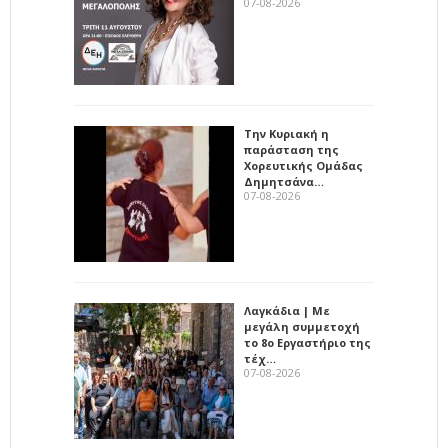
07-08-2026
Την Κυριακή η
παράσταση της
Χορευτικής Ομάδας
Δημητσάνα…
07-08-2026
Λαγκάδια | Με
μεγάλη συμμετοχή
το 8ο Εργαστήριο της
τέχ…
07-08-2026