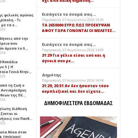
όχι από οδική σήμανση…
2026
Εισάγετε το όνομά σας...
ής φιλικός αγώνας
Παρασκευή, 07 Αυγούστου 2026 14:45
ρίπολη - Τι
 με τα ε…
TA 2650000 ΕΥΡΩ ΠΩΣ ΠΡΟΕΚΥΨΑΝ
2026
ΑΦΟΥ ΤΩΡΑ ΓΟΝΟΝΤΑΙ ΟΙ ΜΕΛΕΤΕΣ…
ιδήσεις από την
έρεια που
Εισάγετε το όνομά σας...
ύν άμεσα το Λ…
Παρασκευή, 07 Αυγούστου 2026 14:09
2026
21:29 Για γέλια είσαι εσύ και η
άγνοιά σου ρε…
0 Κοπάδια
ε 5 | Η
ταία Γενιά Κτην…
Δημότης
2026
Παρασκευή, 07 Αυγούστου 2026 14:04
 από τη ζωή ο
21:29, 20:51 Αν δεν ήσασταν τόσο
 Αντιπρόεδρος
κομπλεξικοί και δεν είχατε…
νθεων της Πέ…
2026
ΔΗΜΟΦΙΛΕΣΤΕΡΑ ΕΒΔΟΜΑΔΑΣ
είωτη διάθεση
ζονται οι
νήσεις του Πανθ…
2026
ωνία Νίκα στον
Α ΤΡΙΠΟΛΗΣ