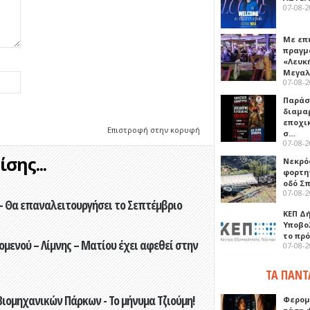
07-08-
Με επ
πραγμ
«Λευκ
Μεγα
07-08-
Παρά
διαμα
εποχι
Επιστροφή στην κορυφή
σ…
07-08-
σης...
Νεκρό
φορτη
οδό Σ
07-08-
- Θα επαναλειτουργήσει το Σεπτέμβριο
ΚΕΠ Δ
Υποβο
το πρ
ενού – Λίμνης – Ματίου έχει αφεθεί στην
07-08-
ΤΑ ΠΑΝΤ
ιομηχανικών Πάρκων - Το μήνυμα Τζιούμη!
Φερομ