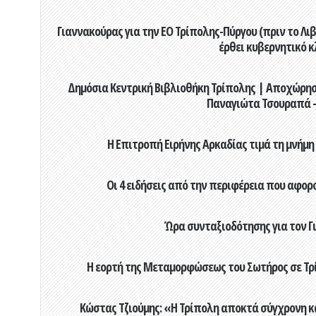
Γιαννακούρας για την EO Τρίπολης-Πύργου (πριν το Λιβαδ
έρθει κυβερνητικό κ
Δημόσια Κεντρική Βιβλιοθήκη Τρίπολης | Αποχώρησ
Παναγιώτα Τσουραπά -
Η Επιτροπή Ειρήνης Αρκαδίας τιμά τη μνήμη
Οι 4 ειδήσεις από την περιφέρεια που αφορ
Ώρα συνταξιοδότησης για τον 
Η εορτή της Μεταμορφώσεως του Σωτήρος σε Τρί
Κώστας Τζιούμης: «Η Τρίπολη αποκτά σύγχρονη κ