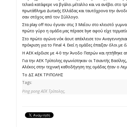
τελικά κατάφερε να βγάλει μέταλλο και να ανέβει στο τ
πρωτάθλημα Δυτικής Ελλάδας και ταυτόχρονα την άνοδο 
σαν στόχος από τον Σύλλογο.
Στα play off που έγιναν στις 3 Μαΐου στο κλειστό γυμ
πρώτο γύρο η ομάδα μας πέρασε bye αφού είχε τερματίσ
Στο πρώτο αγώνα νόκ άουτ απέκλεισε τον Αναγεννησια
πρόκριση για το Final 4. Εκεί η ομάδες έπαιξαν όλοι με ό
Η ΑΕΚ κέρδισε με 4-0 την Άνοδο Πατρών και ηττήθηκε α
Για την ΑΕΚ Τρίπολης αγωνίστηκαν οι Τσιαντής Βασίλης
Αλέκος στην τεχνική καθοδήγηση της ομάδας ήταν ο Λεμ
Το ΔΣ ΑΕΚ ΤΡΙΠΟΛΗΣ
Tags:
Ping pong ΑΕΚ Τρίπολης,