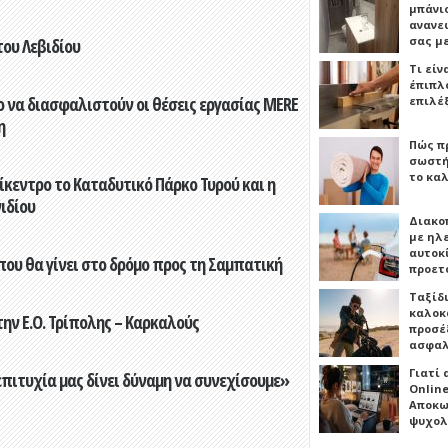
μπάνιο
ανανε
σας μ
του Λεβιδίου
Τι είν
έπιπλο
 να διασφαλιστούν οι θέσεις εργασίας MERE
επιλέ
η
Πώς πρ
σωστή
το καλ
ίκεντρο το Καταδυτικό Πάρκο Τυρού και η
ιδίου
Διακο
με ηλ
αυτοκ
που θα γίνει στο δρόμο προς τη Σαμπατική
προετ
Ταξίδ
καλοκ
ην Ε.Ο. Τρίπολης – Καρκαλούς
προσέξ
ασφαλ
Γιατί
επιτυχία μας δίνει δύναμη να συνεχίσουμε»
Online
Αποκω
ψυχολ