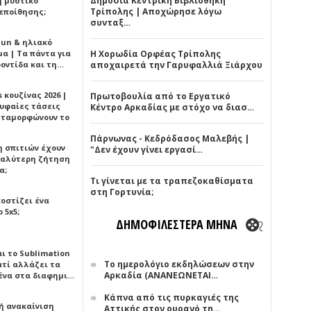
Δημόσια Κεντρική Βιβλιοθήκη
ή μυστικό
Τρίπολης | Αποχώρησε λόγω
εποίθησης;
συνταξ…
Sun & ηλιακό
α | Τα πάντα για
Η Χορωδία Ορφέας Τρίπολης
ροντίδα και τη…
αποχαιρετά την Γαρυφαλλιά Ξιάρχου
 κουζίνας 2026 |
Πρωτοβουλία από το Εργατικό
ρυφαίες τάσεις
Κέντρο Αρκαδίας με στόχο να διασ…
εταμορφώνουν το
Πάρνωνας - Κεδρόδασος Μαλεβής |
η σπιτιών έχουν
"Δεν έχουν γίνει εργασί…
γαλύτερη ζήτηση
α;
Τι γίνεται με τα τραπεζοκαθίσματα
στη Γορτυνία;
κοστίζει ένα
 5x5;
ΔΗΜΟΦΙΛΕΣΤΕΡΑ ΜΗΝΑ
αι το Sublimation
Το ημερολόγιο εκδηλώσεων στην
ατί αλλάζει τα
Αρκαδία (ΑΝΑΝΕΩΝΕΤΑΙ…
ένα στα διαφημι…
Κάπνα από τις πυρκαγιές της
ή ανακαίνιση
Αττικής στον ουρανό τη…