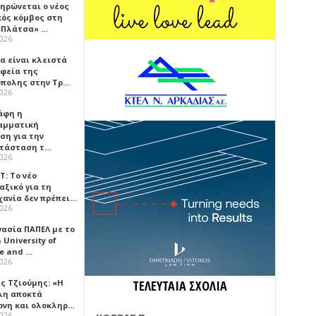
ηρώνεται ο νέος
κός κόμβος στη
«Πλάτσα» …
2026
α είναι κλειστά
αφεία της
πολης στην Τρ…
2026
άφη η
αμματική
ση για την
τάσταση τ…
2026
Τ: Το νέο
αξικό για τη
χανία δεν πρέπει…
2026
γασία ΠΑΠΕΛ με το
University of
ce and …
2026
ς Τζιούμης: «Η
ΤΕΛΕΥΤΑΙΑ ΣΧΟΛΙΑ
λη αποκτά
ονη και ολοκληρ…
2026