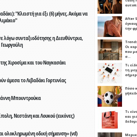
τάση 
αυτοπ
άκι): "Κλειστή για έξι (6) μήνες. Ακόμα να
After 
λιμάκιο"
έγκαυμ
την φ
ε λόγω συνταξιοδότησης η Διευθύντρια,
Trends
 Γεωργούλη
Οι κο
που μ
σ…
 της Χιροσίμα και του Ναγκασάκι
Τι είδ
τη με
σήμερ
ούν άμεσα το Λιβαδάκι Γορτυνίας
Πόσο 
γήπεδο
Γιάννη Μπουντρούκα
Τι είν
πολη, Νεστάνη και Λουκού (εικόνες)
και γι
δεδομ
αι ολοκληρωμένη οδική σήμανση» (vd)
Μερικ