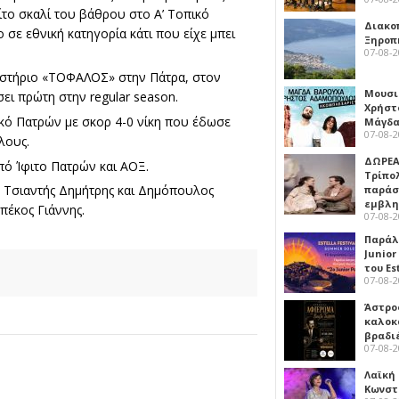
ρίτο σκαλί του βάθρου στο Α’ Τοπικό
Διακο
σε εθνική κατηγορία κάτι που είχε μπει
Ξηροπ
07-08-
ναστήριο «ΤΟΦΑΛΟΣ» στην Πάτρα, στον
Μουσι
ει πρώτη στην regular season.
Χρήστ
κό Πατρών με σκορ 4-0 νίκη που έδωσε
Μάγδα
07-08-
λους.
ΔΩΡΕΑ
πό Ίφιτο Πατρών και ΑΟΞ.
Τρίπο
, Τσιαντής Δημήτρης και Δημόπουλος
παράσ
εμβλ
πέκος Γιάννης.
07-08-
Παράλ
Junior
του Es
07-08-
Άστρος
καλοκ
βραδι
07-08-
Λαϊκή
Κωνστα