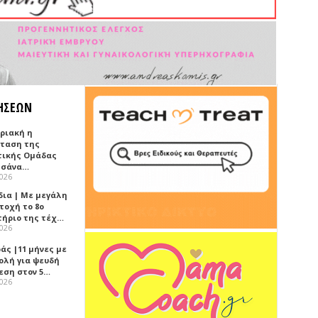
ΗΣΕΩΝ
υριακή η
ταση της
τικής Ομάδας
τσάνα…
2026
δια | Με μεγάλη
τοχή το 8ο
τήριο της τέχ…
2026
άς |11 μήνες με
ολή για ψευδή
εση στον 5…
2026