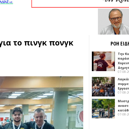
για το πινγκ πονγκ
ΡΟΗ ΕΙΔ
Την Κ
παράσ
Χορευ
Δημη
07-08-
Λαγκά
συμμε
Εργασ
07-08-
Μυστρ
αναστ
κατάθ
07-08-