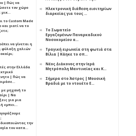
υ | Πώς να
ώσετε τον χώρο
Ηλεκτρονική διάθεση εισιτηρίων
ε μικ…
διαρκείας για τους …
αι το Custom Made
 και γιατί να το
Το Σωματείο
ξετε;
Εργαζομένων Παναρκαδικού
Νοσοκομείου α…
έπει να γίνεται η
 φύλαξη χαλιών
Τραγική ειρωνεία στη φωτιά στα
οκαίρι;
Βίλια | Κάηκε το σπ…
Νέος Διάκονος στην Ιερά
πές στην Ελλάδα
Μητρόπολη Μαντινείας και Κ…
εκτρικό
ίνητο | Πώς να
Σήμερα στο Άστρος | Μουσική
οιμάσε…
Βραδιά με το ντουέτο Ε…
ι με μηχανή το
αίρι | Να
εις για μια
ή εμπει…
 αγοράζουμε
;
δικοποιώντας την
ογία του κατα…