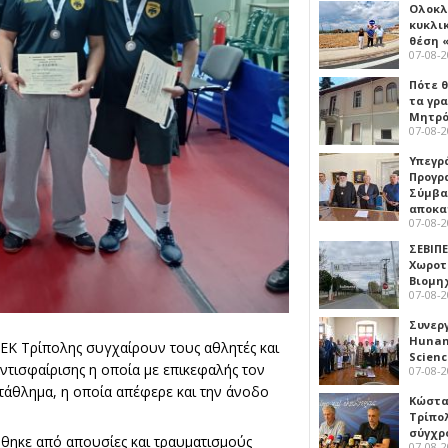
Ολοκλ
κυκλι
θέση 
07-08-
Πότε θ
τα γρ
Μητρό
07-08-
Υπεγρ
Προγρ
Σύμβα
αποκα
07-08-
ΣΕΒΙΠΕ
Χωροτ
Βιομη
07-08-
Συνερ
Hunan 
ΕΚ Τρίπολης συγχαίρουν τους αθλητές και
Scien
ντισφαίρισης η οποία με επικεφαλής τον
07-08-
ωτάθλημα, η οποία απέφερε και την άνοδο
Κώστα
Τρίπο
σύγχρ
ήθηκε από απουσίες και τραυματισμούς
07-08-