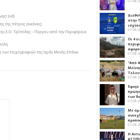
07-08-
Διεθν
ας! (vd)
στην Τ
ς της πέτρας (εικόνες)
ισχύει
07-08-
της Ε.Ο. Τρίπολης – Πύργου από την Περιφέρεια
Οι 4 ε
περιφ
πολη
αφορο
 των τοιχογραφιών της Ιεράς Μονής Επάνω
07-08-
"Από 4
Μείναμ
Τελευ
07-08-
Έφυγε
πρώην
των Ά
07-08-
Με αμ
συνεχί
προπο
07-08-
Η Αντ
ΑΣΤΕΡ