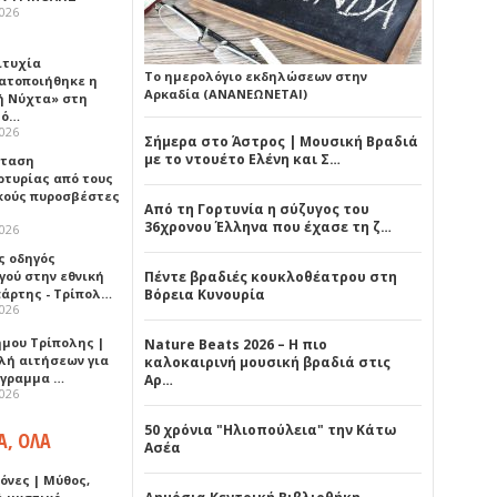
2026
ιτυχία
Το ημερολόγιο εκδηλώσεων στην
ατοποιήθηκε η
Αρκαδία (ΑΝΑΝΕΩΝΕΤΑΙ)
ή Νύχτα» στη
λό…
2026
Σήμερα στο Άστρος | Μουσική Βραδιά
με το ντουέτο Ελένη και Σ…
σταση
ρτυρίας από τους
κούς πυροσβέστες
Από τη Γορτυνία η σύζυγος του
36χρονου Έλληνα που έχασε τη ζ…
2026
ς οδηγός
γού στην εθνική
Πέντε βραδιές κουκλοθέατρου στη
πάρτης - Τρίπολ…
Βόρεια Κυνουρία
2026
ήμου Τρίπολης |
Nature Beats 2026 – Η πιο
λή αιτήσεων για
καλοκαιρινή μουσική βραδιά στις
όγραμμα …
Αρ…
2026
50 χρόνια "Ηλιοπούλεια" την Κάτω
Α, ΟΛΑ
Ασέα
όνες | Μύθος,