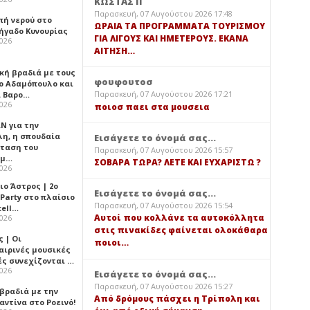
ΚΩΣΤΑΣ Π
Παρασκευή, 07 Αυγούστου 2026 17:48
πή νερού στο
ΩΡΑΙΑ ΤΑ ΠΡΟΓΡΑΜΜΑΤΑ ΤΟΥΡΙΣΜΟΥ
ήγαδο Κυνουρίας
ΓΙΑ ΛΙΓΟΥΣ ΚΑΙ ΗΜΕΤΕΡΟΥΣ. ΕΚΑΝΑ
2026
ΑΙΤΗΣΗ…
κή βραδιά με τους
φουφουτοσ
ο Αδαμόπουλο και
Παρασκευή, 07 Αυγούστου 2026 17:21
 Βαρο…
2026
ποιοσ παει στα μουσεια
Ν για την
λη, η σπουδαία
Εισάγετε το όνομά σας...
ταση του
Παρασκευή, 07 Αυγούστου 2026 15:57
ημ…
ΣΟΒΑΡΑ ΤΩΡΑ? ΛΕΤΕ ΚΑΙ ΕΥΧΑΡΙΣΤΩ ?
2026
ιο Άστρος | 2ο
Εισάγετε το όνομά σας...
 Party στο πλαίσιο
Παρασκευή, 07 Αυγούστου 2026 15:54
tell…
Αυτοί που κολλάνε τα αυτοκόλλητα
2026
στις πινακίδες φαίνεται ολοκάθαρα
 | Οι
ποιοι…
αιρινές μουσικές
ές συνεχίζονται …
2026
Εισάγετε το όνομά σας...
Παρασκευή, 07 Αυγούστου 2026 15:27
 βραδιά με την
Από δρόμους πάσχει η Τρίπολη και
ντίνα στο Ροεινό!