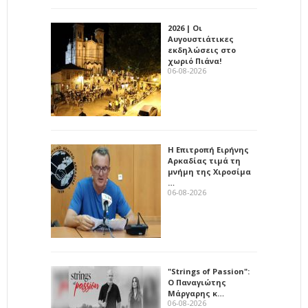
2026 | Οι
Αυγουστιάτικες
εκδηλώσεις στο
χωριό Πιάνα!
06-08-2026
Η Επιτροπή Ειρήνης
Αρκαδίας τιμά τη
μνήμη της Χιροσίμα
…
06-08-2026
"Strings of Passion":
Ο Παναγιώτης
Μάργαρης κ…
06-08-2026