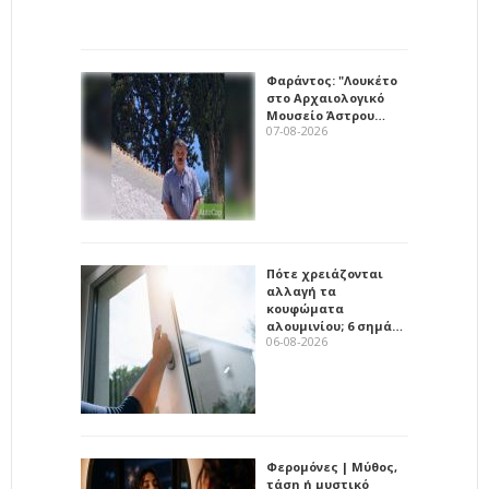
Φαράντος: "Λουκέτο
στο Αρχαιολογικό
Μουσείο Άστρου…
07-08-2026
Πότε χρειάζονται
αλλαγή τα
κουφώματα
αλουμινίου; 6 σημά…
06-08-2026
Φερομόνες | Μύθος,
τάση ή μυστικό