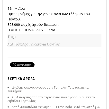
19η Μαΐου
Ημέρα μνήμης για την γενοκτονια των Ελλήνων του
Πόντου.
353.000 ψυχές ζητούν δικαίωση.
Η ΑΕΚ ΤΡΙΠΟΛΗΣ ΔΕΝ ΞΕΧΝΑ.
Tags:
ΑΕΚ Τρίπολης,
Γενοκτονία Ποντίων,
ΣΧΕΤΙΚΆ ΆΡΘΡΑ
Διεθνής φιλικός αγώνας στην Τρίπολη - Τι ισχύει με τα
εισιτήρια!
Οι 4 ειδήσεις από την περιφέρεια που αφορούν άμεσα το
Λιβαδάκι Γορτυνίας
"Από 40 Κοπάδια Μείναμε 5 | Η Τελευταία Γενιά Κτηνοτρόφων