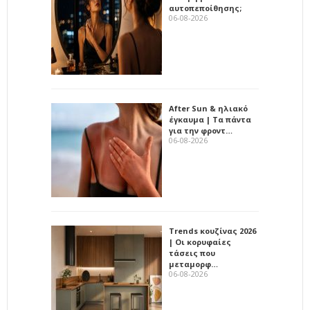
αυτοπεποίθησης;
06-08-2026
After Sun & ηλιακό
έγκαυμα | Τα πάντα
για την φροντ…
06-08-2026
Trends κουζίνας 2026
| Οι κορυφαίες
τάσεις που
μεταμορφ…
06-08-2026