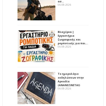
ασ…
06-08-2026
Βλαχέρνα |
Εργαστήρια
ζωγραφικής και
ρομποτικής για παι…
06-08-2026
Το ημερολόγιο
εκδηλώσεων στην
Αρκαδία
(ΑΝΑΝΕΩΝΕΤΑΙ)
06-08-2026