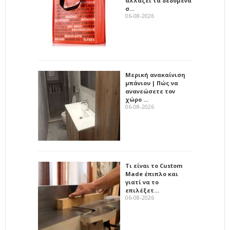
αλλάζει τα δεδομένα
σ…
06-08-2026
Μερική ανακαίνιση
μπάνιου | Πώς να
ανανεώσετε τον
χώρο …
06-08-2026
Τι είναι το Custom
Made έπιπλο και
γιατί να το
επιλέξετ…
06-08-2026