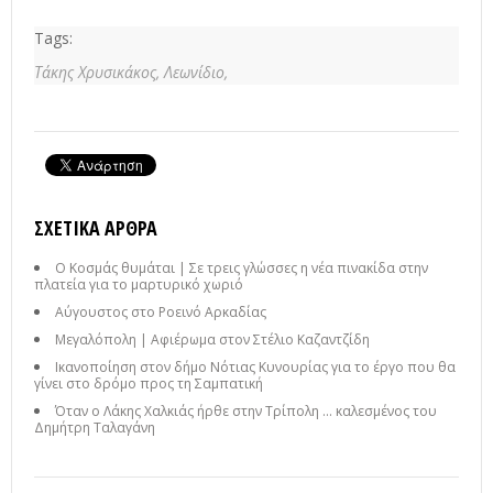
Tags:
Τάκης Χρυσικάκος,
Λεωνίδιο,
ΣΧΕΤΙΚΆ ΆΡΘΡΑ
Ο Κοσμάς θυμάται | Σε τρεις γλώσσες η νέα πινακίδα στην
πλατεία για το μαρτυρικό χωριό
Αύγουστος στο Ροεινό Αρκαδίας
Μεγαλόπολη | Αφιέρωμα στον Στέλιο Καζαντζίδη
Ικανοποίηση στον δήμο Νότιας Κυνουρίας για το έργο που θα
γίνει στο δρόμο προς τη Σαμπατική
Όταν ο Λάκης Χαλκιάς ήρθε στην Τρίπολη ... καλεσμένος του
Δημήτρη Ταλαγάνη