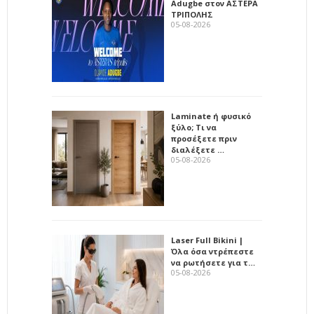
Adugbe στον ΑΣΤΕΡΑ
ΤΡΙΠΟΛΗΣ
05-08-2026
Laminate ή φυσικό
ξύλο; Τι να
προσέξετε πριν
διαλέξετε …
05-08-2026
Laser Full Bikini |
Όλα όσα ντρέπεστε
να ρωτήσετε για τ…
05-08-2026