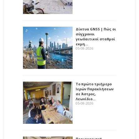
Δίκτυα GNSS | Πώς οι
σύγχρονοι
γεωδαιτικοί σταθμοί
εκμη…
05-08-2026
Το πρώτο τριήμερο
Ιερών Παρακλήσεων
σε Άστρος,
Λεωνίδιο…
05-08-2026
Περιφερειακή