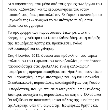
Μια παράσταση, που μέσα από τους ήρωες των έργων του
Νίκου Καζαντζάκη και τις εξομολογήσεις του (στον
παππού του, όπως αποκαλεί τον Ελ Γκρέκο) συναντάμε το
μεγαλείο της Ελλάδας και το ανυπόταχτο πνεύμα του
ίδιου του συγγραφέα.
Το πρόγραμμα των παραστάσεων ξεκίνησε από την
Κρήτη, τη γενέτειρα του Νίκου Καζαντζάκη, με τη στήριξη
της Περιφέρειας Κρήτης και προκάλεσε μεγάλο
ενθουσιασμό και συγκίνηση.
Στις 4 Ιουνίου 2015, ύστερα από πρόσκληση του τομέα
πολιτισμού του Ευρωπαϊκού Κοινοβουλίου, η παράσταση
παρουσιάστηκε στις Βρυξέλλες, ενώ η καλοκαιρινή
πρεμιέρα της πραγματοποιήθηκε στο Ηράκλειο, στον τάφο
του Καζαντζάκη με την υποστήριξη του Δήμου Ηρακλείου.
Οι καλοκαιρινές παραστάσεις ολοκληρώθηκαν στη Γαύδο.
Η παράσταση, που γίνεται σε συνεργασία με τις Εκδόσεις
Διόπτρα, συνεχίζει τις παραστάσεις σε ολη την Ελλαδα και
θα ταξιδέψει σε πανεπιστήμια και πόλεις της Ευρώπης και
της Αμερικής, υπό την αιγίδα της Περιφέρειας Κρήτης και