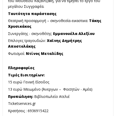
του Μουσείου Καζαντζάκη, για να τιμήσει το έργο του
μεγάλου Συγγραφέα.
Ταυτότητα παράστασης
Θεατρική προσαρμογή – σκηνοθεσία-εικαστικα:
Τάκης
Χρυσικάκος
Συνεργάτης - σκηνοθέτης:
Εμμανουέλα Αλεξίου
Επιλογες τραγουδιών:
Χαϊνης Δημήτρης
Αποστολάκης
Φωτισμοί:
Ντίνος Μεταλίδης
Πληροφορίες
Τιμές Εισιτηρίων:
15 ευρώ Γενική Είσοδος
13 ευρώ Μειωμένο (Άνεργων – Φοιτητών - Αμέα)
Προπώληση:
Βιβλιοπωλείο Ατελιέ
Ticketservices.gr
Kρατήσεις : 6936915422