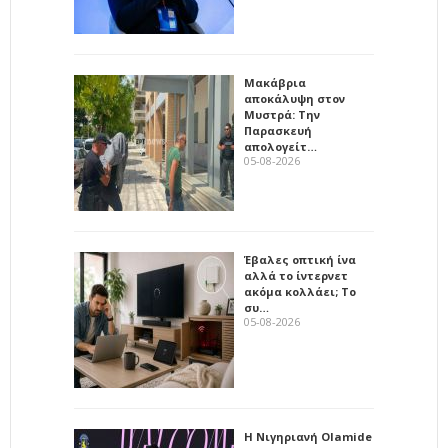
Μακάβρια
αποκάλυψη στον
Μυστρά: Την
Παρασκευή
απολογείτ…
05-08-2026
Έβαλες οπτική ίνα
αλλά το ίντερνετ
ακόμα κολλάει; Το
συ…
05-08-2026
Η Νιγηριανή Olamide