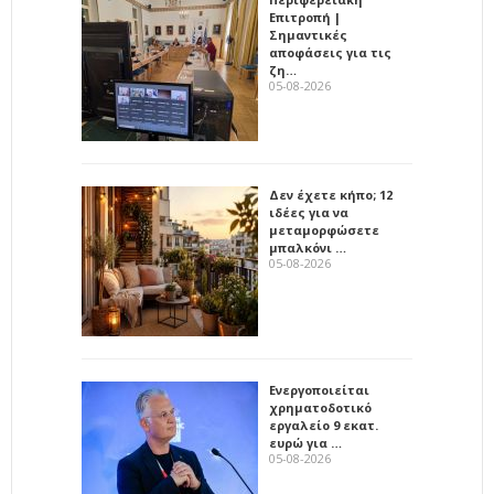
Επιτροπή |
Σημαντικές
αποφάσεις για τις
ζη…
05-08-2026
Δεν έχετε κήπο; 12
ιδέες για να
μεταμορφώσετε
μπαλκόνι …
05-08-2026
Ενεργοποιείται
χρηματοδοτικό
εργαλείο 9 εκατ.
ευρώ για …
05-08-2026