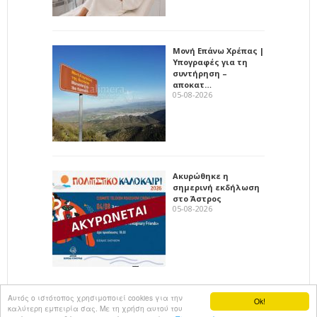
Μονή Επάνω Χρέπας |
Υπογραφές για τη
συντήρηση –
αποκατ…
05-08-2026
Ακυρώθηκε η
σημερινή εκδήλωση
στο Άστρος
05-08-2026
Αυτός ο ιστότοπος χρησιμοποιεί cookies για την
Ok!
καλύτερη εμπειρία σας. Με τη χρήση αυτού του
All rights reserved
KalimeraArkadia