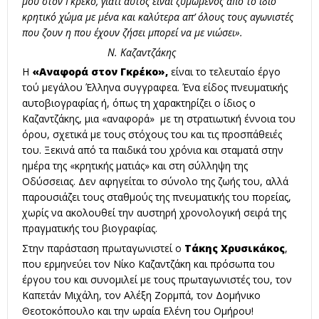
μου στον Γκρέκο, γιατί αυτός είναι ζυμωμένος από το ίδιο
κρητικό χώμα με μένα και καλύτερα απ’ όλους τους αγωνιστές
που ζουν η που έχουν ζήσει μπορεί να με νιώσει».
Ν. Καζαντζάκης
Η
«Αναφορά στον Γκρέκο»,
είναι το τελευταίο έργο
τού μεγάλου Έλληνα συγγραφεα. Ένα είδος πνευματικής
αυτοβιογραφίας ή, όπως τη χαρακτηρίζει ο ίδιος ο
Καζαντζάκης, μια «αναφορά» με τη στρατιωτική έννοια του
όρου, σχετικά με τους στόχους του και τις προσπάθειές
του. Ξεκινά από τα παιδικά του χρόνια και σταματά στην
ημέρα της «κρητικής ματιάς» και στη σύλληψη της
Οδύσσειας. Δεν αφηγείται το σύνολο της ζωής του, αλλά
παρουσιάζει τους σταθμούς της πνευματικής του πορείας,
χωρίς να ακολουθεί την αυστηρή χρονολογική σειρά της
πραγματικής του βιογραφίας.
Στην παράσταση πρωταγωνιστεί ο
Τάκης Χρυσικάκος
,
που ερμηνεύει τον Νίκο Καζαντζάκη και πρόσωπα του
έργου του και συνομιλεί με τους πρωταγωνιστές του, τον
Καπετάν Μιχάλη, τον Αλέξη Ζορμπά, τον Δομήνικο
Θεοτοκόπουλο και την ωραία Ελένη του Ομήρου!