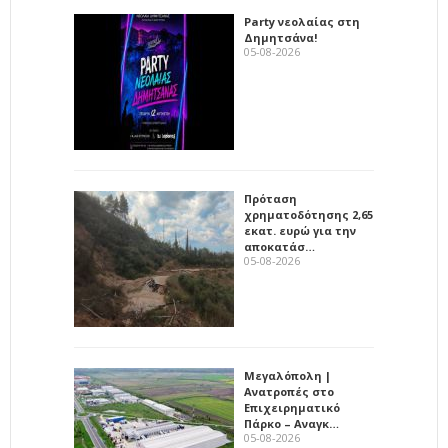
Party νεολαίας στη
Δημητσάνα!
05-08-2026
Πρόταση
χρηματοδότησης 2,65
εκατ. ευρώ για την
αποκατάσ…
05-08-2026
Μεγαλόπολη |
Ανατροπές στο
Επιχειρηματικό
Πάρκο – Αναγκ…
05-08-2026