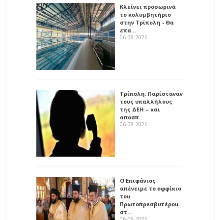
Κλείνει προσωρινά
το κολυμβητήριο
στην Τρίπολη - Θα
επα…
06-08-2026
Τρίπολη: Παρίσταναν
τους υπαλλήλους
της ΔΕΗ – και
αποσπ…
06-08-2026
Ο Επιφάνιος
απένειμε το οφφίκιο
του
Πρωτοπρεσβυτέρου
στ…
06-08-2026