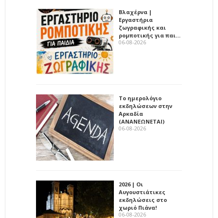
Βλαχέρνα |
Εργαστήρια
ζωγραφικής και
ρομποτικής για παι…
06-08-2026
Το ημερολόγιο
εκδηλώσεων στην
Αρκαδία
(ΑΝΑΝΕΩΝΕΤΑΙ)
06-08-2026
2026 | Οι
Αυγουστιάτικες
εκδηλώσεις στο
χωριό Πιάνα!
06-08-2026