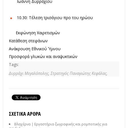
Ιωάννη Δυρραχίου
10.30: Τέλεση τρισάγιου προ του ηρώου
Εκφώνηση Χαιρετισμών
Κατάθεση στεφάνων
Ανάκρουση Εθνικού Ύμνου
Προσφορά γλυκών και αναψυκτικών
Tags:
Δυρράχι Μεγαλόπολης,
Στρατηγός Παναγιώτης Κεφάλας,
ΣΧΕΤΙΚΆ ΆΡΘΡΑ
Βλαχέρνα | Εργαστήρια ζωγραφικής και ρομποτικής για