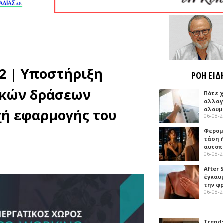
2 | Υποστήριξη
ΡΟΗ ΕΙΔ
ικών δράσεων
Πότε 
αλλαγ
αλουμ
χή εφαρμογής του
06-08-
Φερομ
τάση 
αυτοπ
06-08-
After 
έγκαυμ
την φ
06-08-
Trends