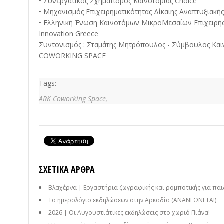
• Συνεργατικός Σχηματισμός Καινοτομίας Choice
• Μηχανισμός Επιχειρηματικότητας Δίκαιης Αναπτυξιακή
• Ελληνική Ένωση Καινοτόμων ΜικροΜεσαίων Επιχειρή
Innovation Greece
Συντονισμός : Σταμάτης Μητρόπουλος - Σύμβουλος Και
COWORKING SPACE
Tags:
ARK Coworking Space,
ΣΧΕΤΙΚΆ ΆΡΘΡΑ
Βλαχέρνα | Εργαστήρια ζωγραφικής και ρομποτικής για παι
Το ημερολόγιο εκδηλώσεων στην Αρκαδία (ΑΝΑΝΕΩΝΕΤΑΙ)
2026 | Οι Αυγουστιάτικες εκδηλώσεις στο χωριό Πιάνα!