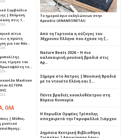
2026
ικό Συμβούλιο
λης | Επόμενη
Το ημερολόγιο εκδηλώσεων στην
ρίαση στις 1…
Αρκαδία (ΑΝΑΝΕΩΝΕΤΑΙ)
2026
ογικά αίτια
Από τη Γορτυνία η σύζυγος του
νει» η πρώτη
36χρονου Έλληνα που έχασε τη ζ…
ηση για τον θάν…
2026
Nature Beats 2026 – Η πιο
ροπολίτης
καλοκαιρινή μουσική βραδιά στις
νιος τίμησε τον
Αρ…
 Πρωτοψάλτη το…
2026
Σήμερα στο Άστρος | Μουσική Βραδιά
ρικανίδα Madison
με το ντουέτο Ελένη και Σ…
 στον ΑΣΤΕΡΑ
ΛΗΣ
2026
Πέντε βραδιές κουκλοθέατρου στη
Βόρεια Κυνουρία
Α, ΟΛΑ
Η Χορωδία Ορφέας Τρίπολης
όνες | Μύθος,
αποχαιρετά την Γαρυφαλλιά Ξιάρχου
ή μυστικό
εποίθησης;
Δημόσια Κεντρική Βιβλιοθήκη
Τρίπολης | Αποχώρησε λόγω