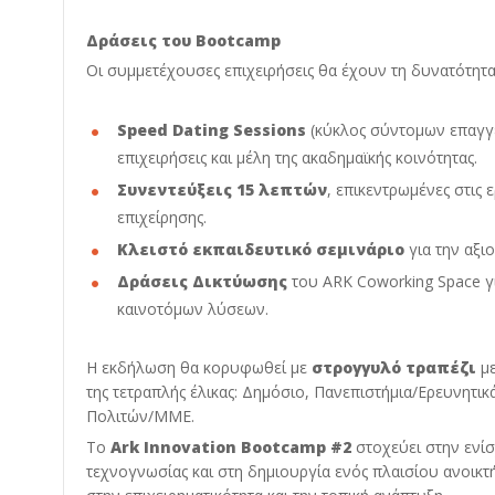
Δράσεις του Bootcamp
Οι συμμετέχουσες επιχειρήσεις θα έχουν τη δυνατότητα
Speed Dating Sessions
(κύκλος σύντομων επαγγε
επιχειρήσεις και μέλη της ακαδημαϊκής κοινότητας.
Συνεντεύξεις 15 λεπτών
, επικεντρωμένες στις 
επιχείρησης.
Κλειστό εκπαιδευτικό σεμινάριο
για την αξι
Δράσεις Δικτύωσης
του ARK Coworking Space γ
καινοτόμων λύσεων.
Η εκδήλωση θα κορυφωθεί με
στρογγυλό τραπέζι
με
της τετραπλής έλικας: Δημόσιο, Πανεπιστήμια/Ερευνητικ
Πολιτών/ΜΜΕ.
Το
Ark Innovation Bootcamp #2
στοχεύει στην ενί
τεχνογνωσίας και στη δημιουργία ενός πλαισίου ανοικτή