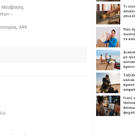
Τι είν
ς Μετάβασης
έπιπλο
σεων –
επιλέ
νοτομίας, ARK
Πώς πρ
σωστή
το καλ
Διακο
με ηλ
αυτοκ
προετ
Ταξίδ
καλοκ
προσέξ
ασφαλ
Γιατί
Online
Αποκω
ψυχολ
διά