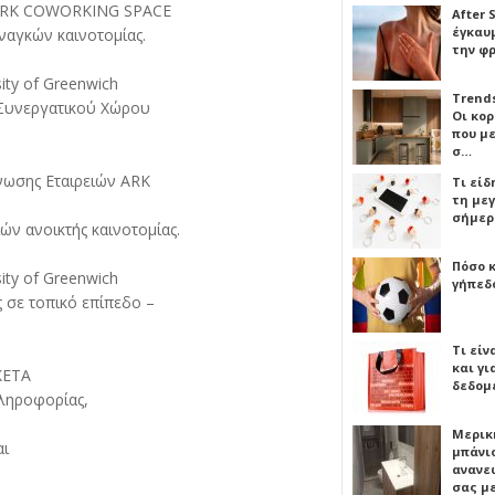
, ARK COWORKING SPACE
After 
έγκαυμ
ναγκών καινοτομίας.
την φ
ity of Greenwich
Trends
 Συνεργατικού Χώρου
Οι κο
που μ
σ…
νωσης Εταιρειών ARK
Τι είδ
τη με
σήμερ
ών ανοικτής καινοτομίας.
Πόσο 
ity of Greenwich
γήπεδο
ς σε τοπικό επίπεδο –
Τι είν
και γι
ΚΕΤΑ
δεδομ
πληροφορίας,
Μερικ
αι
μπάνιο
ανανε
σας μ