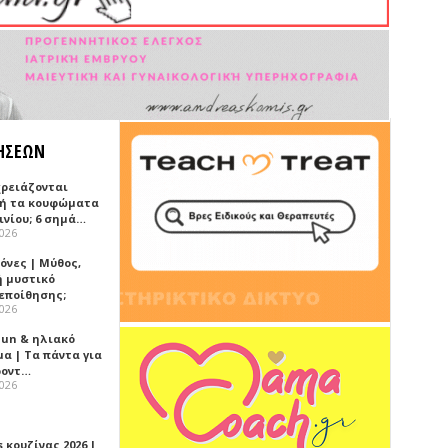
ΗΣΕΩΝ
χρειάζονται
ή τα κουφώματα
ινίου; 6 σημά…
2026
όνες | Μύθος,
ή μυστικό
εποίθησης;
2026
Sun & ηλιακό
α | Τα πάντα για
ροντ…
2026
 κουζίνας 2026 |