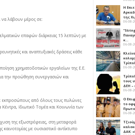
Η Επι
Αρκαδ
της Χ
 να λάβουν μέρος σε:
06-08-
"Strin
λματικών επαφών διάρκειας 15 λεπτών) με
Παναγ
κ…
06-08-
ερευνητικές και αναπτυξιακές δράσεις κάθε
Κλείν
κολυμ
Τρίπο
06-08-
οποίηση χρηματοδοτικών εργαλείων της Ε.Ε.
Τρίπο
ια την προώθηση συνεργασιών και
τους 
ΔΕΗ –
06-08-
Ο Επι
 εκπροσώπους από όλους τους πυλώνες
το οφφ
ά Κέντρα, Ιδιωτικό Τομέα και Κοινωνία των
Πρωτο
06-08-
σχυση της εξωστρέφειας, στη μεταφορά
Τζιού
καλοκ
ς καινοτομίας με ουσιαστικό αντίκτυπο
ΔΑΚ: 