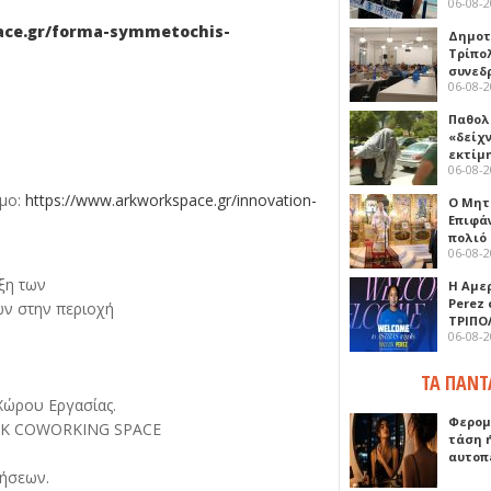
06-08-
ace.gr/forma-symmetochis-
Δημοτ
Τρίπο
συνεδ
06-08-
Παθολ
«δείχ
εκτίμ
06-08-
σμο:
https://www.arkworkspace.gr/innovation-
Ο Μητ
Επιφά
πολιό
06-08-
ξη των
Η Αμε
Perez
ων στην περιοχή
ΤΡΙΠΟ
06-08-
ΤΑ ΠΑΝΤ
Χώρου Εργασίας.
Φερομ
 ARK COWORKING SPACE
τάση 
αυτοπ
ρήσεων.