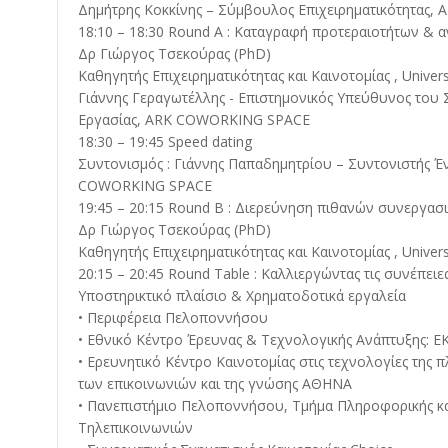
Δημήτρης Κοκκίνης – Σύμβουλος Επιχειρηματικότητας
18:10 – 18:30 Round Α : Καταγραφή προτεραιοτήτων & α
Δρ Γιώργος Τσεκούρας (PhD)
Καθηγητής Επιχειρηματικότητας και Καινοτομίας , Univers
Γιάννης Γεραγωτέλλης - Επιστημονικός Υπεύθυνος του
Εργασίας, ARK COWORKING SPACE
18:30 – 19:45 Speed dating
Συντονισμός : Γιάννης Παπαδημητρίου – Συντονιστής Έ
COWORKING SPACE
19:45 – 20:15 Round Β : Διερεύνηση πιθανών συνεργασι
Δρ Γιώργος Τσεκούρας (PhD)
Καθηγητής Επιχειρηματικότητας και Καινοτομίας , Univers
20:15 – 20:45 Round Table : Καλλιεργώντας τις συνέπειε
Υποστηρικτικό πλαίσιο & Χρηματοδοτικά εργαλεία
• Περιφέρεια Πελοποννήσου
• Εθνικό Κέντρο Έρευνας & Τεχνολογικής Ανάπτυξης: Ε
• Ερευνητικό Κέντρο Καινοτομίας στις τεχνολογίες της 
των επικοινωνιών και της γνώσης ΑΘΗΝΑ
• Πανεπιστήμιο Πελοποννήσου, Τμήμα Πληροφορικής κ
Τηλεπικοινωνιών