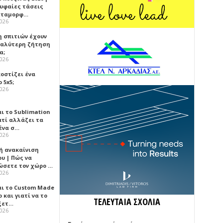
ρυφαίες τάσεις
εταμορφ…
2026
η σπιτιών έχουν
γαλύτερη ζήτηση
α;
2026
κοστίζει ένα
 5x5;
2026
αι το Sublimation
ατί αλλάζει τα
ένα σ…
2026
ή ανακαίνιση
υ | Πώς να
ώσετε τον χώρο …
2026
αι το Custom Made
 και γιατί να το
ΤΕΛΕΥΤΑΙΑ ΣΧΟΛΙΑ
ξετ…
2026