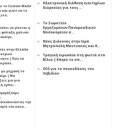
Ηλεκτρονική διάθεση εισιτηρίων
αι το Custom Made
διαρκείας για τους …
 και γιατί να το
ξετε;
Το Σωματείο
Εργαζομένων Παναρκαδικού
έπει να γίνεται η
Νοσοκομείου α…
 φύλαξη χαλιών
οκαίρι;
Νέος Διάκονος στην Ιερά
Μητρόπολη Μαντινείας και Κ…
πές στην Ελλάδα
εκτρικό
Τραγική ειρωνεία στη φωτιά στα
ίνητο | Πώς να
Βίλια | Κάηκε το σπ…
οιμάσε…
SOS για το πευκοδάσος του
ι με μηχανή το
Λεβιδίου
αίρι | Να
εις για μια
ή εμπει…
 αγοράζουμε
;
δικοποιώντας την
ογία του κατα…