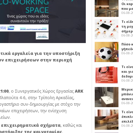
Οι κο
που μ
06-08-
Τι είδ
τη με
σήμερ
06-08-
Πόσο 
γήπεδο
οτικά εργαλεία για την υποστήριξη
06-08-
ων επιχειρήσεων στην περιοχή
Τι είν
και γι
δεδομ
06-08-
Μερικ
1:00
, ο Συνεργατικός Χώρος Εργασίας
ARK
μπάνιο
Πλαπούτα 4-6, στην Τρίπολη Αρκαδίας,
ανανε
06-08-
εργαστήριο συν-δημιουργίας με στόχο την
σαίων επιχειρήσεων, την ενίσχυση
Τι είν
είων.
έπιπλο
επιλέ
ι επιχειρηματικά σχήματα
, καθώς και
06-08-
οστήριξης της καινοτομίας
,