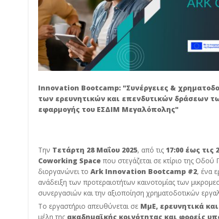
Innovation Bootcamp: "Συνέργειες & χρηματοδ
των ερευνητικών και επενδυτικών δράσεων τ
εφαρμογής του ΕΣΔΙΜ Μεγαλόπολης"
Την
Τετάρτη 28 Μαΐου 2025
, από τις
17:00 έως τις 2
Coworking Space
που στεγάζεται σε κτίριο της Οδού 
διοργανώνει το
Ark Innovation Bootcamp #2
, ένα 
ανάδειξη των προτεραιοτήτων καινοτομίας των μικρομε
συνεργασιών και την αξιοποίηση χρηματοδοτικών εργαλ
Το εργαστήριο απευθύνεται σε
ΜμΕ, ερευνητικά κα
μέλη της
ακαδημαϊκής κοινότητας και φορείς υπ