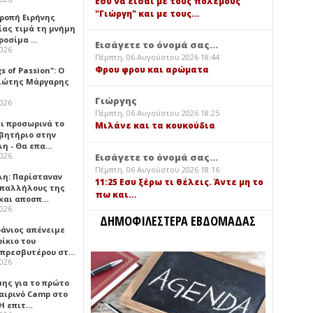
Εσύ να είσαι με τους πολέμους
"Γιώργη" και με τους…
τροπή Ειρήνης
ίας τιμά τη μνήμη
ιροσίμα …
Εισάγετε το όνομά σας...
2026
Πέμπτη, 06 Αυγούστου 2026 18:44
Φρου φρου και αρώματα
gs of Passion": Ο
ιώτης Μάργαρης
Γιώργης
2026
Πέμπτη, 06 Αυγούστου 2026 18:25
ει προσωρινά το
Μιλάνε και τα κουκούδια
βητήριο στην
λη - Θα επα…
2026
Εισάγετε το όνομά σας...
Πέμπτη, 06 Αυγούστου 2026 18:16
λη: Παρίσταναν
11:25 Εσυ ξέρω τι θέλεις. Άντε μη το
υπαλλήλους της
πω και…
 και αποσπ…
2026
ΔΗΜΟΦΙΛΕΣΤΕΡΑ ΕΒΔΟΜΑΔΑΣ
φάνιος απένειμε
ίκιο του
πρεσβυτέρου στ…
2026
μης για το πρώτο
αιρινό Camp στο
«Η επιτ…