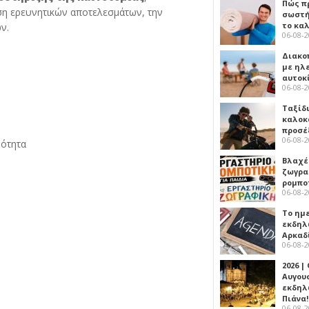
Πώς πρ
ση ερευνητικών αποτελεσμάτων, την
σωστή
το κα
ν.
06-08-
Διακο
με ηλ
αυτοκ
06-08-
Ταξίδ
καλοκ
προσέ
06-08-
νότητα
Βλαχέ
ζωγρα
ρομπο
06-08-
Το ημ
εκδηλ
Αρκαδ
06-08-
2026 |
Αυγου
εκδηλ
Πιάνα!
06-08-