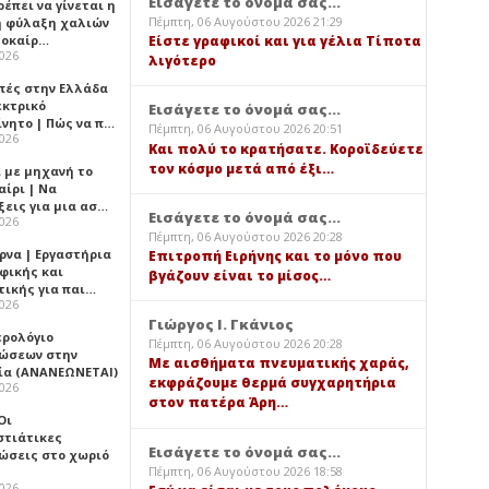
Εισάγετε το όνομά σας...
έπει να γίνεται η
Πέμπτη, 06 Αυγούστου 2026 21:29
 φύλαξη χαλιών
λοκαίρ…
Είστε γραφικοί και για γέλια Τίποτα
2026
λιγότερο
πές στην Ελλάδα
εκτρικό
Εισάγετε το όνομά σας...
ίνητο | Πώς να π…
Πέμπτη, 06 Αυγούστου 2026 20:51
2026
Και πολύ το κρατήσατε. Κοροϊδεύετε
τον κόσμο μετά από έξι…
ι με μηχανή το
αίρι | Να
ξεις για μια ασ…
Εισάγετε το όνομά σας...
2026
Πέμπτη, 06 Αυγούστου 2026 20:28
ρνα | Εργαστήρια
Επιτροπή Ειρήνης και το μόνο που
φικής και
βγάζουν είναι το μίσος…
τικής για παι…
2026
Γιώργος Ι. Γκάνιος
ερολόγιο
Πέμπτη, 06 Αυγούστου 2026 20:28
ώσεων στην
Με αισθήματα πνευματικής χαράς,
ία (ΑΝΑΝΕΩΝΕΤΑΙ)
εκφράζουμε θερμά συγχαρητήρια
2026
στον πατέρα Άρη…
 Οι
στιάτικες
Εισάγετε το όνομά σας...
ώσεις στο χωριό
Πέμπτη, 06 Αυγούστου 2026 18:58
2026