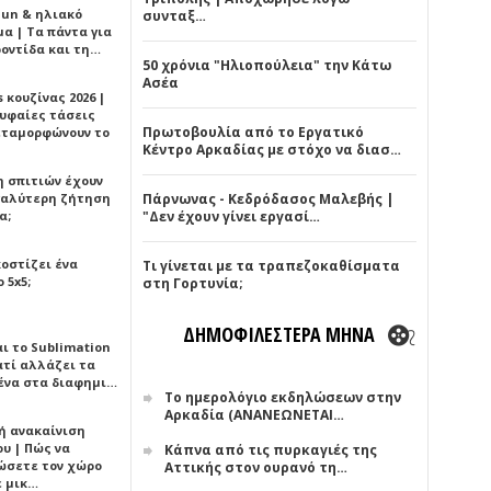
Sun & ηλιακό
συνταξ…
α | Τα πάντα για
ροντίδα και τη…
50 χρόνια "Ηλιοπούλεια" την Κάτω
Ασέα
 κουζίνας 2026 |
ρυφαίες τάσεις
Πρωτοβουλία από το Εργατικό
εταμορφώνουν το
Κέντρο Αρκαδίας με στόχο να διασ…
η σπιτιών έχουν
γαλύτερη ζήτηση
Πάρνωνας - Κεδρόδασος Μαλεβής |
α;
"Δεν έχουν γίνει εργασί…
κοστίζει ένα
Τι γίνεται με τα τραπεζοκαθίσματα
 5x5;
στη Γορτυνία;
ΔΗΜΟΦΙΛΕΣΤΕΡΑ ΜΗΝΑ
αι το Sublimation
ατί αλλάζει τα
ένα στα διαφημι…
Το ημερολόγιο εκδηλώσεων στην
Αρκαδία (ΑΝΑΝΕΩΝΕΤΑΙ…
ή ανακαίνιση
υ | Πώς να
Κάπνα από τις πυρκαγιές της
ώσετε τον χώρο
Αττικής στον ουρανό τη…
ε μικ…