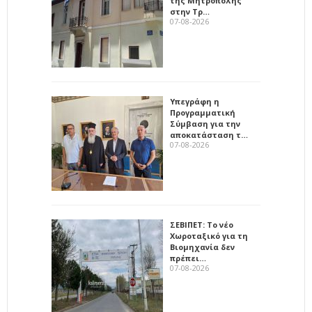
της Μητρόπολης
στην Τρ…
07-08-2026
Υπεγράφη η
Προγραμματική
Σύμβαση για την
αποκατάσταση τ…
07-08-2026
ΣΕΒΙΠΕΤ: Το νέο
Χωροταξικό για τη
Βιομηχανία δεν
πρέπει…
07-08-2026