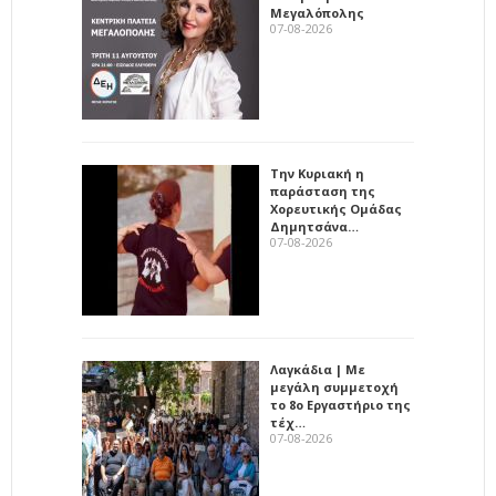
Μεγαλόπολης
07-08-2026
Την Κυριακή η
παράσταση της
Χορευτικής Ομάδας
Δημητσάνα…
07-08-2026
Λαγκάδια | Με
μεγάλη συμμετοχή
το 8ο Εργαστήριο της
τέχ…
07-08-2026