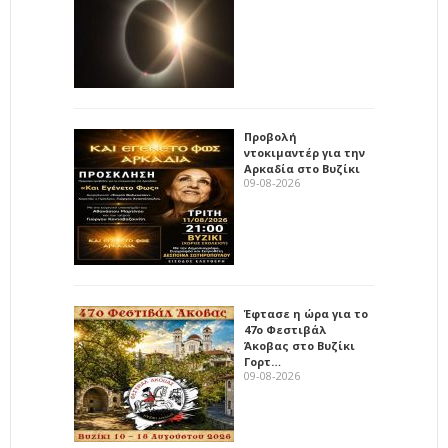
Προβολή
ντοκιμαντέρ για την
Αρκαδία στο Βυζίκι
09-08-2026
Έφτασε η ώρα για το
47ο Φεστιβάλ
Άκοβας στο Βυζίκι
Γορτ…
09-08-2026