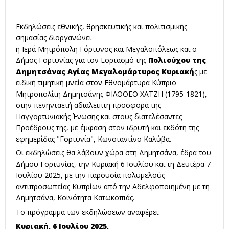
Εκδηλώσεις εθνικής, θρησκευτικής και πολιτισμικής
σημασίας διοργανώνει
η Ιερά Μητρόπολη Γόρτυνος και Μεγαλοπόλεως και ο
Δήμος Γορτυνίας για τον Εορτασμό της
Πολιούχου της
Δημητσάνας Αγίας Μεγαλομάρτυρος Κυριακή
ς με
ειδική τιμητική μνεία στον Εθνομάρτυρα Κύπριο
Μητροπολίτη Δημητσάνης ΦΙΛΟΘΕΟ ΧΑΤΖΗ (1795-1821),
στην πενηνταετή αδιάλειπτη προσφορά της
Παγγορτυνιακής Ένωσης και στους διατελέσαντες
Προέδρους της, με έμφαση στον ιδρυτή και εκδότη της
εφημερίδας "Γορτυνία", Κωνσταντίνο Καλύβα.
Οι εκδηλώσεις θα λάβουν χώρα στη Δημητσάνα, έδρα του
Δήμου Γορτυνίας, την Κυριακή 6 Ιουλίου και τη Δευτέρα 7
Ιουλίου 2025, με την παρουσία πολυμελούς
αντιπροσωπείας Κυπρίων από την Αδελφοποιημένη με τη
Δημητσάνα, Κοινότητα Κατωκοπιάς.
Το πρόγραμμα των εκδηλώσεων αναφέρει:
Κυριακή, 6 Ιουλίου 2025,