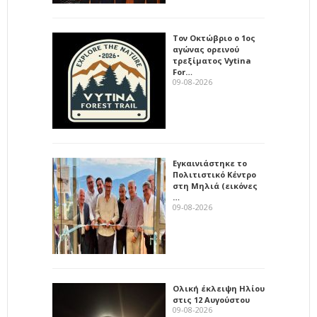
Τον Οκτώβριο ο 1ος
αγώνας ορεινού
τρεξίματος Vytina
For…
09-08-2026
Εγκαινιάστηκε το
Πολιτιστικό Κέντρο
στη Μηλιά (εικόνες
…
09-08-2026
Ολική έκλειψη Ηλίου
στις 12 Αυγούστου
09-08-2026