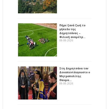
Πήρε ξανά ζωή το
γήπεδο της
Δημητσάνας –
Φιλική αναμέτρ…
08-08-2026
Στη Δημητσάνα τον
Δεκαπεντάυγουστο ο
Μητροπολίτης
Θαυμα…
08-08-2026