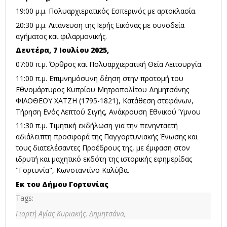
19:00 μ.μ. Πολυαρχιερατικός Εσπερινός με αρτοκλασία.
20:30 μ.μ. Λιτάνευση της Ιερής Εικόνας με συνοδεία
αγήματος και φιλαρμονικής.
Δευτέρα, 7 Ιουλίου 2025,
07:00 π.μ. Όρθρος και Πολυαρχιερατική Θεία Λειτουργία.
11:00 π.μ. Επιμνημόσυνη δέηση στην προτομή του
Εθνομάρτυρος Κυπρίου Μητροπολίτου Δημητσάνης
ΦΙΛΟΘΕΟΥ ΧΑΤΖΗ (1795-1821), Κατάθεση στεφάνων,
Τήρηση Ενός Λεπτού Σιγής, Ανάκρουση Εθνικού Ύμνου
11:30 π.μ. Τιμητική εκδήλωση για την πενηνταετή
αδιάλειπτη προσφορά της Παγγορτυνιακής Ένωσης και
τους διατελέσαντες Προέδρους της, με έμφαση στον
ιδρυτή και μαχητικό εκδότη της ιστορικής εφημερίδας
"Γορτυνία", Κωνσταντίνο Καλύβα.
Εκ του Δήμου Γορτυνίας
Tags:
Γιορτή Αγίας Κυριακής,
Δημητσάνα,