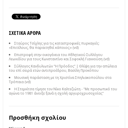
ΣΧΕΤΙΚΆ ΆΡΘΡΑ
Σταύρος Τσίχλης για τις καταστροφικές πυρκαγιές:
«Επιτέλους, θα παραιτηθεί κάποιος;» (vd)
Επιστροφή στην οικογένεια του Αθλητικού Συλλόγου
Λεωνιδίου για τους Κωνσταντίνο και Σοφοκλή Γιαννούση (vd)
Σύλλογος Κανδυλιωτών "Η Πρόοδος" | Θλίψη για την απώλεια
του επί σειρά ετών αντιπροέδρου, Βασίλη Προκόπου
Μουσική παράσταση με τη Χριστίνα Σπηλιακοπούλου στα
Τρόπαια (vd)
Η Στεμνίτσα τίμησε τον Νίκο Καλτεζιώτη - "Με προσωπικό του
αγώνα το 1981 άνοιξε ξανά η σχολή αργυροχρυσοχοΐας"
Προσθήκη σχολίου