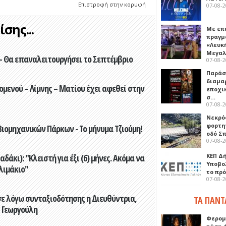
Επιστροφή στην κορυφή
07-08-
σης...
Με επ
πραγμ
«Λευκ
Μεγα
- Θα επαναλειτουργήσει το Σεπτέμβριο
07-08-
Παρά
διαμα
ενού – Λίμνης – Ματίου έχει αφεθεί στην
εποχι
σ…
07-08-
Νεκρό
φορτη
ιομηχανικών Πάρκων - Το μήνυμα Τζιούμη!
οδό Σ
07-08-
ΚΕΠ Δ
άκι): "Κλειστή για έξι (6) μήνες. Ακόμα να
Υποβο
λιμάκιο"
το πρ
07-08-
ε λόγω συνταξιοδότησης η Διευθύντρια,
ΤΑ ΠΑΝΤ
 Γεωργούλη
Φερομ