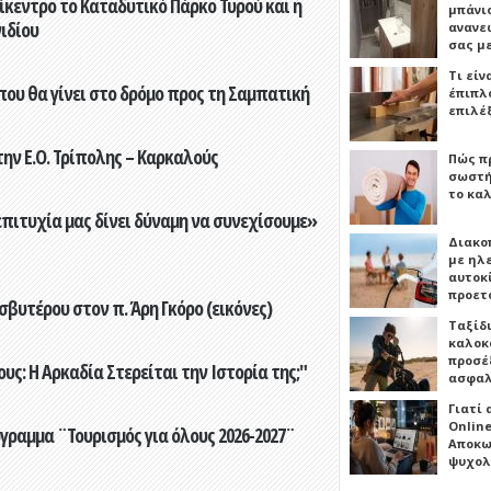
ίκεντρο το Καταδυτικό Πάρκο Τυρού και η
μπάνιο
ιδίου
ανανε
σας μ
Τι είν
που θα γίνει στο δρόμο προς τη Σαμπατική
έπιπλο
επιλέ
ην Ε.Ο. Τρίπολης – Καρκαλούς
Πώς πρ
σωστή
το καλ
επιτυχία μας δίνει δύναμη να συνεχίσουμε»
Διακο
με ηλ
αυτοκ
προετ
βυτέρου στον π. Άρη Γκόρο (εικόνες)
Ταξίδ
καλοκ
προσέξ
ς: Η Αρκαδία Στερείται την Ιστορία της;"
ασφαλ
Γιατί
Online
γραμμα ¨Τουρισμός για όλους 2026-2027¨
Αποκω
ψυχολ