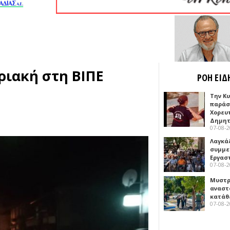
ριακή στη ΒΙΠΕ
ΡΟΗ ΕΙΔ
Την Κ
παράσ
Χορευ
Δημη
07-08-
Λαγκά
συμμε
Εργασ
07-08-
Μυστρ
αναστ
κατάθ
07-08-