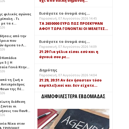
όχι από οδική σήμανση…
2026
Εισάγετε το όνομά σας...
ής φιλικός αγώνας
Παρασκευή, 07 Αυγούστου 2026 14:45
ρίπολη - Τι
 με τα ε…
TA 2650000 ΕΥΡΩ ΠΩΣ ΠΡΟΕΚΥΨΑΝ
2026
ΑΦΟΥ ΤΩΡΑ ΓΟΝΟΝΤΑΙ ΟΙ ΜΕΛΕΤΕΣ…
ιδήσεις από την
έρεια που
Εισάγετε το όνομά σας...
ύν άμεσα το Λ…
Παρασκευή, 07 Αυγούστου 2026 14:09
2026
21:29 Για γέλια είσαι εσύ και η
άγνοιά σου ρε…
0 Κοπάδια
ε 5 | Η
ταία Γενιά Κτην…
Δημότης
2026
Παρασκευή, 07 Αυγούστου 2026 14:04
 από τη ζωή ο
21:29, 20:51 Αν δεν ήσασταν τόσο
 Αντιπρόεδρος
κομπλεξικοί και δεν είχατε…
νθεων της Πέ…
2026
ΔΗΜΟΦΙΛΕΣΤΕΡΑ ΕΒΔΟΜΑΔΑΣ
είωτη διάθεση
ζονται οι
νήσεις του Πανθ…
2026
ωνία Νίκα στον
Α ΤΡΙΠΟΛΗΣ