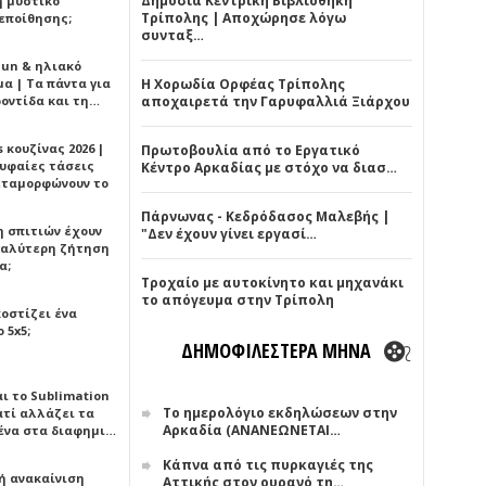
Δημόσια Κεντρική Βιβλιοθήκη
ή μυστικό
Τρίπολης | Αποχώρησε λόγω
εποίθησης;
συνταξ…
Sun & ηλιακό
α | Τα πάντα για
Η Χορωδία Ορφέας Τρίπολης
ροντίδα και τη…
αποχαιρετά την Γαρυφαλλιά Ξιάρχου
 κουζίνας 2026 |
Πρωτοβουλία από το Εργατικό
ρυφαίες τάσεις
Κέντρο Αρκαδίας με στόχο να διασ…
εταμορφώνουν το
Πάρνωνας - Κεδρόδασος Μαλεβής |
η σπιτιών έχουν
"Δεν έχουν γίνει εργασί…
γαλύτερη ζήτηση
α;
Τροχαίο με αυτοκίνητο και μηχανάκι
το απόγευμα στην Τρίπολη
κοστίζει ένα
 5x5;
ΔΗΜΟΦΙΛΕΣΤΕΡΑ ΜΗΝΑ
αι το Sublimation
Το ημερολόγιο εκδηλώσεων στην
ατί αλλάζει τα
Αρκαδία (ΑΝΑΝΕΩΝΕΤΑΙ…
ένα στα διαφημι…
Κάπνα από τις πυρκαγιές της
ή ανακαίνιση
Αττικής στον ουρανό τη…