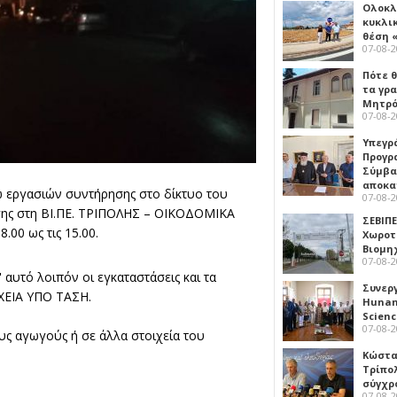
Ολοκλ
κυκλι
θέση 
07-08-
Πότε θ
τα γρ
Μητρό
07-08-
Υπεγρ
Προγρ
Σύμβα
αποκα
ω εργασιών συντήρησης στο δίκτυο του
07-08-
ης στη ΒΙ.ΠΕ. ΤΡΙΠΟΛΗΣ – ΟΙΚΟΔΟΜΙΚΑ
ΣΕΒΙΠΕ
0 ως τις 15.00.
Χωροτ
Βιομη
07-08-
αυτό λοιπόν οι εγκαταστάσεις και τα
Συνερ
ΧΕΙΑ ΥΠΟ ΤΑΣΗ.
Hunan 
Scien
07-08-
υς αγωγούς ή σε άλλα στοιχεία του
Κώστα
Τρίπο
σύγχρ
07-08-