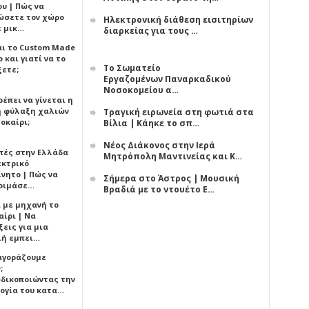
υ | Πώς να
ώσετε τον χώρο
Ηλεκτρονική διάθεση εισιτηρίων
ε μικ…
διαρκείας για τους …
αι το Custom Made
 και γιατί να το
Το Σωματείο
ξετε;
Εργαζομένων Παναρκαδικού
Νοσοκομείου α…
έπει να γίνεται η
 φύλαξη χαλιών
Τραγική ειρωνεία στη φωτιά στα
οκαίρι;
Βίλια | Κάηκε το σπ…
Νέος Διάκονος στην Ιερά
πές στην Ελλάδα
Μητρόπολη Μαντινείας και Κ…
εκτρικό
ίνητο | Πώς να
Σήμερα στο Άστρος | Μουσική
οιμάσε…
Βραδιά με το ντουέτο Ε…
ι με μηχανή το
αίρι | Να
εις για μια
ή εμπει…
 αγοράζουμε
;
δικοποιώντας την
ογία του κατα…