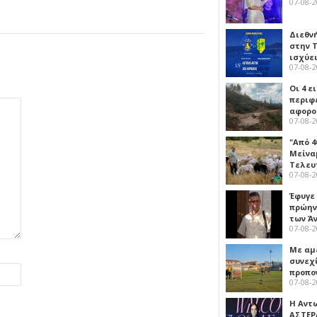
07-08-
Διεθν
στην Τ
ισχύει
07-08-
Οι 4 ε
περιφ
αφορο
07-08-
"Από 4
Μείναμ
Τελευ
07-08-
Έφυγε
πρώην
των Ά
07-08-
Με αμ
συνεχί
προπο
07-08-
Η Αντ
ΑΣΤΕΡ