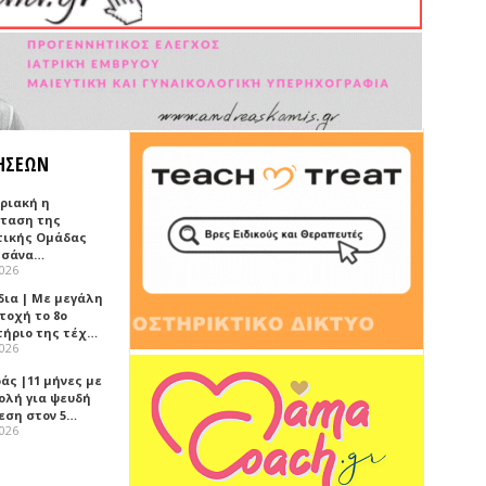
ΗΣΕΩΝ
υριακή η
ταση της
τικής Ομάδας
τσάνα…
2026
δια | Με μεγάλη
τοχή το 8ο
τήριο της τέχ…
2026
άς |11 μήνες με
ολή για ψευδή
εση στον 5…
2026