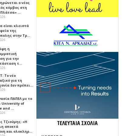
ηρώνεται ο νέος
κός κόμβος στη
«Πλάτσα» …
2026
α είναι κλειστά
αφεία της
πολης στην Τρ…
2026
άφη η
αμματική
ση για την
τάσταση τ…
2026
Τ: Το νέο
αξικό για τη
χανία δεν πρέπει…
2026
γασία ΠΑΠΕΛ με το
University of
ce and …
2026
ς Τζιούμης: «Η
ΤΕΛΕΥΤΑΙΑ ΣΧΟΛΙΑ
λη αποκτά
ονη και ολοκληρ…
2026