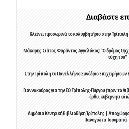
Διαβάστε επί
Κλείνει προσωρινά το κολυμβητήριο στην Τρίπολη 
Μάκαρης-Σιάτος-Φαράντος-Αγγελάκος: "Ο δρόμος Ορχομ
τύχη του"
Στην Τρίπολη το Πανελλήνιο Συνέδριο Επιχειρήσεων Β
Γιαννακούρας για την EO Τρίπολης-Πύργου (πριν το Λιβαδ
έρθει κυβερνητικό κ
Δημόσια Κεντρική Βιβλιοθήκη Τρίπολης | Αποχώρησ
Παναγιώτα Τσουραπά -