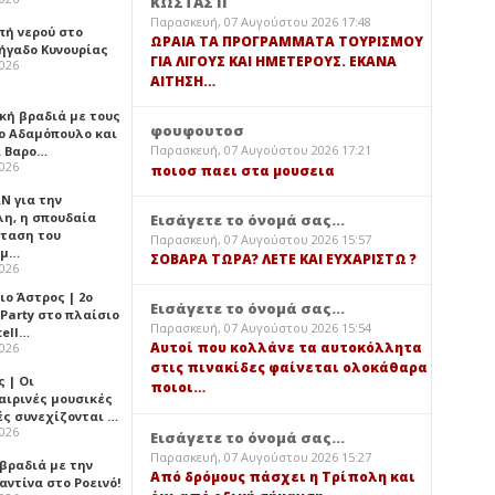
ΚΩΣΤΑΣ Π
Παρασκευή, 07 Αυγούστου 2026 17:48
πή νερού στο
ΩΡΑΙΑ ΤΑ ΠΡΟΓΡΑΜΜΑΤΑ ΤΟΥΡΙΣΜΟΥ
ήγαδο Κυνουρίας
ΓΙΑ ΛΙΓΟΥΣ ΚΑΙ ΗΜΕΤΕΡΟΥΣ. ΕΚΑΝΑ
2026
ΑΙΤΗΣΗ…
κή βραδιά με τους
φουφουτοσ
ο Αδαμόπουλο και
Παρασκευή, 07 Αυγούστου 2026 17:21
 Βαρο…
2026
ποιοσ παει στα μουσεια
Ν για την
λη, η σπουδαία
Εισάγετε το όνομά σας...
ταση του
Παρασκευή, 07 Αυγούστου 2026 15:57
ημ…
ΣΟΒΑΡΑ ΤΩΡΑ? ΛΕΤΕ ΚΑΙ ΕΥΧΑΡΙΣΤΩ ?
2026
ιο Άστρος | 2ο
Εισάγετε το όνομά σας...
 Party στο πλαίσιο
Παρασκευή, 07 Αυγούστου 2026 15:54
tell…
Αυτοί που κολλάνε τα αυτοκόλλητα
2026
στις πινακίδες φαίνεται ολοκάθαρα
 | Οι
ποιοι…
αιρινές μουσικές
ές συνεχίζονται …
2026
Εισάγετε το όνομά σας...
Παρασκευή, 07 Αυγούστου 2026 15:27
 βραδιά με την
Από δρόμους πάσχει η Τρίπολη και
ντίνα στο Ροεινό!