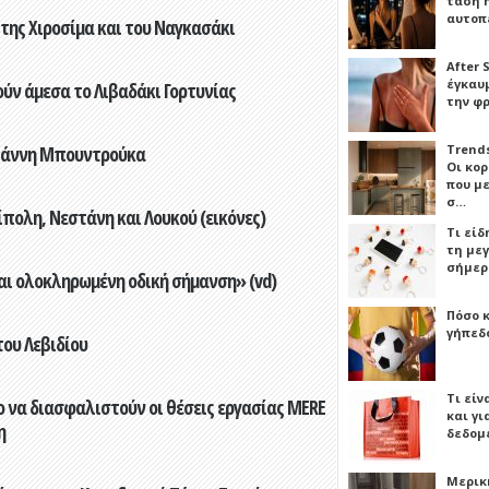
τάση 
αυτοπ
 της Χιροσίμα και του Ναγκασάκι
After 
έγκαυμ
ούν άμεσα το Λιβαδάκι Γορτυνίας
την φ
Trends
Γιάννη Μπουντρούκα
Οι κο
που μ
σ…
πολη, Νεστάνη και Λουκού (εικόνες)
Τι είδ
τη με
σήμερ
αι ολοκληρωμένη οδική σήμανση» (vd)
Πόσο 
γήπεδο
του Λεβιδίου
Τι είν
 να διασφαλιστούν οι θέσεις εργασίας MERE
και γι
η
δεδομ
Μερικ