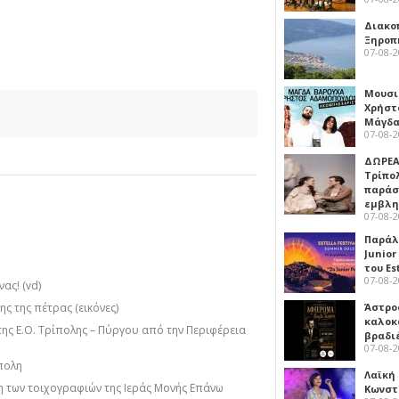
Διακο
Ξηροπ
07-08-
Μουσι
Χρήστ
Μάγδα
07-08-
ΔΩΡΕΑ
Τρίπο
παράσ
εμβλ
07-08-
Παράλ
Junior
του Es
07-08-
ας! (vd)
Άστρος
ς της πέτρας (εικόνες)
καλοκ
της Ε.Ο. Τρίπολης – Πύργου από την Περιφέρεια
βραδι
07-08-
πολη
Λαϊκή
 των τοιχογραφιών της Ιεράς Μονής Επάνω
Κωνστα