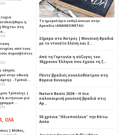
2026
ιτυχία
Το ημερολόγιο εκδηλώσεων στην
ατοποιήθηκε η
Αρκαδία (ΑΝΑΝΕΩΝΕΤΑΙ)
ή Νύχτα» στη
λό…
2026
Σήμερα στο Άστρος | Μουσική Βραδιά
με το ντουέτο Ελένη και Σ…
σταση
ρτυρίας από τους
κούς πυροσβέστες
Από τη Γορτυνία η σύζυγος του
36χρονου Έλληνα που έχασε τη ζ…
2026
ς οδηγός
γού στην εθνική
Πέντε βραδιές κουκλοθέατρου στη
πάρτης - Τρίπολ…
Βόρεια Κυνουρία
2026
ήμου Τρίπολης |
Nature Beats 2026 – Η πιο
λή αιτήσεων για
καλοκαιρινή μουσική βραδιά στις
όγραμμα …
Αρ…
2026
50 χρόνια "Ηλιοπούλεια" την Κάτω
Α, ΟΛΑ
Ασέα
όνες | Μύθος,