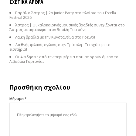
ΣΧΕΤΙΚΆ ΆΡΘΡΑ
Παράλιο Άστρος | 2ο Junior Party στο πλαίσιο του Estella
Festival 2026
Άστρος | Οι καλοκαιρινές μουσικές βραδιές συνεχίζονται στο
Άστρος με αφιέρωμα στον Βασίλη Τσιτσάνη
Λαϊκή βραδιά με την Κωνσταντίνα στο Ροεινό!
Διεθνής φιλικός αγώνας στην Τρίπολη - Τι ισχύει με τα
εισιτήρια!
Οι 4 ειδήσεις από την περιφέρεια που αφορούν άμεσα το
Λιβαδάκι Γορτυνίας
Προσθήκη σχολίου
Μήνυμα *