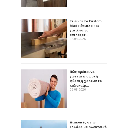
Τι είναι το Custom
Made έπιπλο και
γιατί να το
επιλέξετ…
06-08-2026
Πώς πρέπει να
γίνεται η σωστή
φύλαξη χαλιών το
καλοκαίρ…
06-08-2026
Διακοπές στην
Ελλάδα με ηλεκτρικό