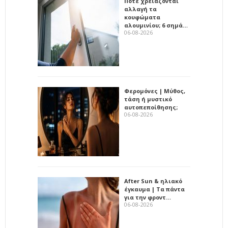
Πότε χρειάζονται
αλλαγή τα
κουφώματα
αλουμινίου; 6 σημά…
06-08-2026
Φερομόνες | Μύθος,
τάση ή μυστικό
αυτοπεποίθησης;
06-08-2026
After Sun & ηλιακό
έγκαυμα | Τα πάντα
για την φροντ…
06-08-2026