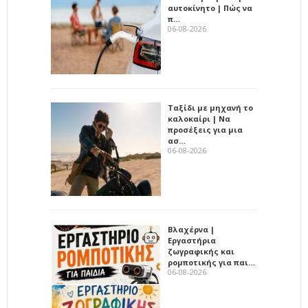
αυτοκίνητο | Πώς να
π…
06-08-2026
Ταξίδι με μηχανή το
καλοκαίρι | Να
προσέξεις για μια
ασ…
06-08-2026
Βλαχέρνα |
Εργαστήρια
ζωγραφικής και
ρομποτικής για παι…
06-08-2026