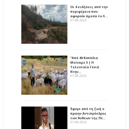
Οι 4 ειδήσεις από την
περιφέρεια που
αφορούν άμεσα το Λ…
07-08-2026
"Από 40 Κοπάδια
Μείναμε 5 | Η
Τελευταία Γενιά
Κτην…
07-08-2026
Έφυγε από τη ζωή ο
πρώην Αντιπρόεδρος
των Άνθεων της Πέ…
07-08-2026