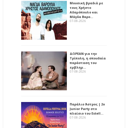
Μουσική βραδιά με
τους Χρήστο
Αδαμόπουλο και
Μάγδα Βαρο…
07-08-2026
ΔΩΡΕΑΝ για την
Τρίπολη, η σπουδαία
παράσταση του
εμβλημ…
07-08-2026
Παράλιο Άστρος | 2ο
Junior Party στο
πλαίσιο του Estell…
07-08-2026