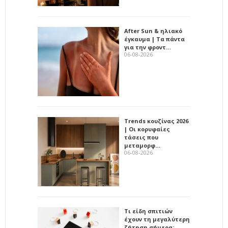
After Sun & ηλιακό
έγκαυμα | Τα πάντα
για την φροντ…
06-08-2026
Trends κουζίνας 2026
| Οι κορυφαίες
τάσεις που
μεταμορφ…
06-08-2026
Τι είδη σπιτιών
έχουν τη μεγαλύτερη
ζήτηση σήμερα;