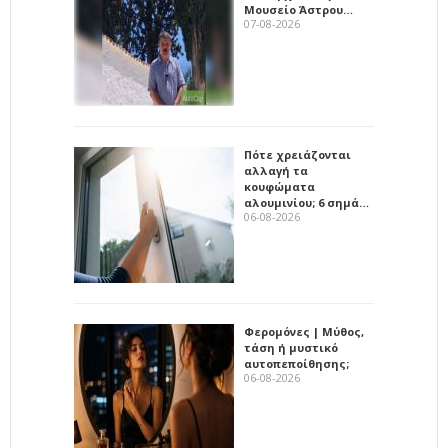
Μουσείο Άστρου…
07-08-2026
Πότε χρειάζονται
αλλαγή τα
κουφώματα
αλουμινίου; 6 σημά…
06-08-2026
Φερομόνες | Μύθος,
τάση ή μυστικό
αυτοπεποίθησης;
06-08-2026