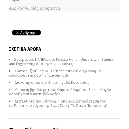
Δωρικός Ρυθμός,
Δημητσάνα,
ΣΧΕΤΙΚΆ ΆΡΘΡΑ
Συνεργασία ΠΑΠΕΛ με το Κιέζικο Hunan University of Science
and Engineering από την Κίνα! (εικόνες)
Κώστας Τζιούμης: «Η Τρίπολη αποκτά σύγχρονη και
ολοκληρωμένη οδική σήμανση» (vd)
Διακοπή νερού στο Ξηροπήγαδο Κυνουρίας
Μουσική βραδιά με τους Χρήστο Αδαμόπουλο και Μάγδα
Βαρούχα στο Φεστιβάλ Ασέας
ΔΩΡΕΑΝ για την Τρίπολη, η σπουδαία παράσταση του
εμβληματικού έργου της Ζωρζ Σαρή "Τα Στενά Παπούτσια"