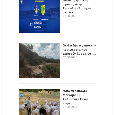
αγώνας στην
Τρίπολη - Τι ισχύει
με τα ε…
07-08-2026
Οι 4 ειδήσεις από την
περιφέρεια που
αφορούν άμεσα το Λ…
07-08-2026
"Από 40 Κοπάδια
Μείναμε 5 | Η
Τελευταία Γενιά
Κτην…
07-08-2026