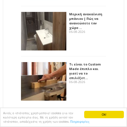
Μερική ανακαίνιση
μπάνιου | Πώς να
ανανεώσετε τον
χώρο …
06-08-2026
Τι είναι το Custom
Made έπιπλο και
γιατί να το
επιλέξετ…
06-08-2026
Αυτός ο ιστότοπος χρησιμοποιεί cookies για την
Ok!
καλύτερη εμπειρία σας. Με τη χρήση αυτού του
All rights reserved
KalimeraArkadia
ιστότοπου, αποδέχεστε τη χρήση των cookies.
Πληροφορίες