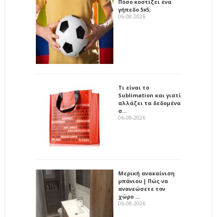
Πόσο κοστίζει ένα
γήπεδο 5x5;
06-08-2026
Τι είναι το
Sublimation και γιατί
αλλάζει τα δεδομένα
σ…
06-08-2026
Μερική ανακαίνιση
μπάνιου | Πώς να
ανανεώσετε τον
χώρο …
06-08-2026