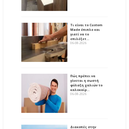
Τι είναι το Custom
Made έπιπλο και
γιατί να το
επιλέξετ…
06-08-2026
Πώς πρέπει να
γίνεται η σωστή
φύλαξη χαλιών το
καλοκαίρ…
06-08-2026
Διακοπές στην