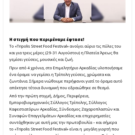
Η στιγμή που περιμέναμε έφτασε!
Το «Tripolis Street Food Festival» ανοίγει αύριο τις πύλες του
και για τρεις μέρες (29-31 Αυγούστου) η Πλατεία Άρεως θα
γεμίσει γεύσεις, μουσικές και ζωή.
Πριν από 4 χρόνια, στο Επιμελητήριο Αρκαδίας υλοποιήσαμε
ένα όραμα: να γεμίσει η Τρίπολη γεύσεις, χρώματα και
ζωντάνια. Σήμερα νιώθουμε περήφανοι γιατί το όραμα αυτό
απέκτησε τέτοια δυναμική που εδραιώθηκε σε θεσμό.
Από την πρώτη στιγμή, Δήμος, Περιφέρεια,
Εμποροβιομηχανικός Σύλλογος Τρίπολης, Σύλλογος
Καφεστιατόρων Αρκαδίας, Σύνδεσμος Ζαχαροπλαστών και
Συναφών Επαγγελμάτων Αρκαδίας και επιχειρηματίες
συντάχθηκαν με αυτή μας την πρωτοβουλία – και σήμερα
το «Tripolis Street Food Festival» είναι η μεγάλη γιορτή που