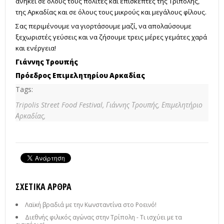
ανήκει σε όλους τους πολίτες και επισκέπτες της Τρίπολης,
της Αρκαδίας και σε όλους τους μικρούς και μεγάλους φίλους.
Σας περιμένουμε να γιορτάσουμε μαζί, να απολαύσουμε
ξεχωριστές γεύσεις και να ζήσουμε τρεις μέρες γεμάτες χαρά
και ενέργεια!
Γιάννης Τρουπής
Πρόεδρος Επιμελητηρίου Αρκαδίας
Tags:
Tripolis Street Food Festival,
Γιάννης Τρουπής,
Επιμελητήριο
Αρκαδίας,
ΣΧΕΤΙΚΆ ΆΡΘΡΑ
Λαϊκή βραδιά με την Κωνσταντίνα στο Ροεινό!
Διεθνής φιλικός αγώνας στην Τρίπολη - Τι ισχύει με τα