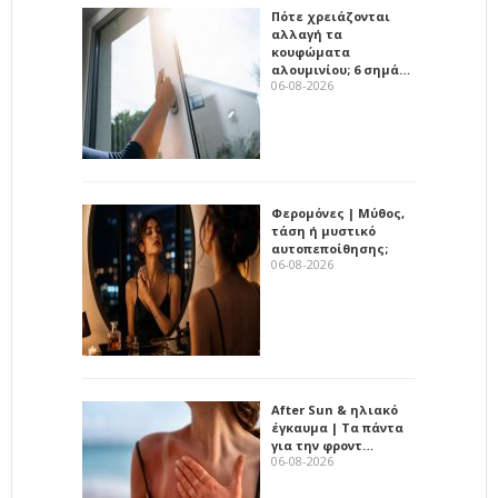
Πότε χρειάζονται
αλλαγή τα
κουφώματα
αλουμινίου; 6 σημά…
06-08-2026
Φερομόνες | Μύθος,
τάση ή μυστικό
αυτοπεποίθησης;
06-08-2026
After Sun & ηλιακό
έγκαυμα | Τα πάντα
για την φροντ…
06-08-2026