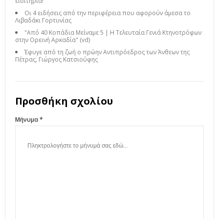
εισιτήρια!
Οι 4 ειδήσεις από την περιφέρεια που αφορούν άμεσα το
Λιβαδάκι Γορτυνίας
"Από 40 Κοπάδια Μείναμε 5 | Η Τελευταία Γενιά Κτηνοτρόφων
στην Ορεινή Αρκαδία" (vd)
Έφυγε από τη ζωή ο πρώην Αντιπρόεδρος των Άνθεων της
Πέτρας, Γιώργος Κατσιούφης
Προσθήκη σχολίου
Μήνυμα *