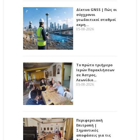
Δίκτυα GNSS | Πώς οι
σύγχρονοι
γεωδαιτικοί σταθμοί
εκμη…
05-08-2026
Το πρώτο τριήμερο
Ιερών Παρακλήσεων
σε Άστρος,
Λεωνίδιο…
05-08-2026
Περιφερειακή
Επιτροπή |
Σημαντικές
αποφάσεις για τις