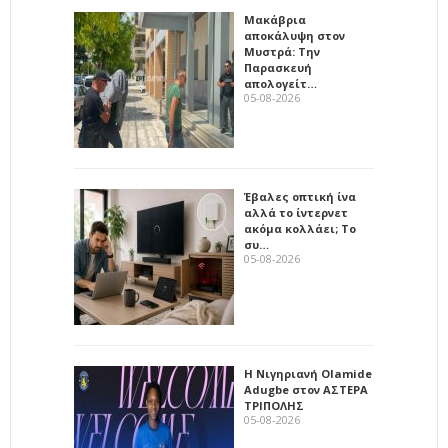
Μακάβρια
αποκάλυψη στον
Μυστρά: Την
Παρασκευή
απολογείτ…
05-08-2026
Έβαλες οπτική ίνα
αλλά το ίντερνετ
ακόμα κολλάει; Το
συ…
05-08-2026
Η Νιγηριανή Olamide
Adugbe στον ΑΣΤΕΡΑ
ΤΡΙΠΟΛΗΣ
05-08-2026