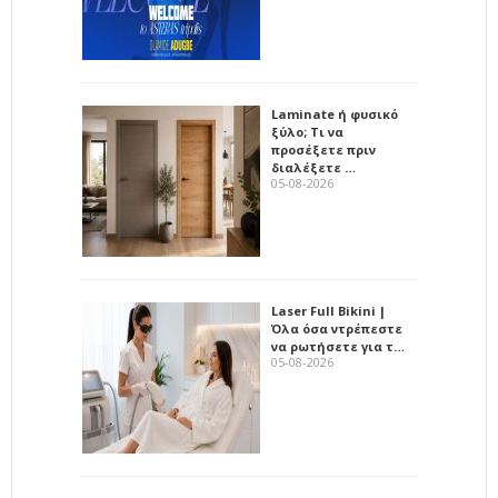
Laminate ή φυσικό
ξύλο; Τι να
προσέξετε πριν
διαλέξετε …
05-08-2026
Laser Full Bikini |
Όλα όσα ντρέπεστε
να ρωτήσετε για τ…
05-08-2026