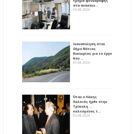
τμήμα ψευδοροφής
στα ανακαιν…
05-08-2026
Ικανοποίηση στον
δήμο Νότιας
Κυνουρίας για το έργο
που …
05-08-2026
Όταν ο Λάκης
Χαλκιάς ήρθε στην
Τρίπολη ...
καλεσμένος τ…
05-08-2026