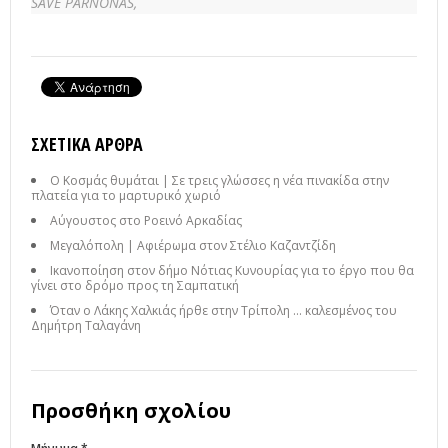
SAVE PARNONAS,
ΣΧΕΤΙΚΆ ΆΡΘΡΑ
Ο Κοσμάς θυμάται | Σε τρεις γλώσσες η νέα πινακίδα στην
πλατεία για το μαρτυρικό χωριό
Αύγουστος στο Ροεινό Αρκαδίας
Μεγαλόπολη | Αφιέρωμα στον Στέλιο Καζαντζίδη
Ικανοποίηση στον δήμο Νότιας Κυνουρίας για το έργο που θα
γίνει στο δρόμο προς τη Σαμπατική
Όταν ο Λάκης Χαλκιάς ήρθε στην Τρίπολη ... καλεσμένος του
Δημήτρη Ταλαγάνη
Προσθήκη σχολίου