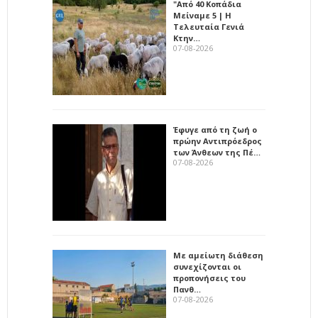
"Από 40 Κοπάδια
Μείναμε 5 | Η
Τελευταία Γενιά
Κτην…
07-08-2026
Έφυγε από τη ζωή ο
πρώην Αντιπρόεδρος
των Άνθεων της Πέ…
07-08-2026
Με αμείωτη διάθεση
συνεχίζονται οι
προπονήσεις του
Πανθ…
07-08-2026