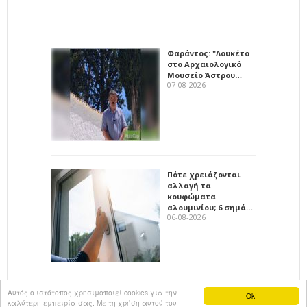
Φαράντος: "Λουκέτο
στο Αρχαιολογικό
Μουσείο Άστρου…
07-08-2026
Πότε χρειάζονται
αλλαγή τα
κουφώματα
αλουμινίου; 6 σημά…
06-08-2026
Αυτός ο ιστότοπος χρησιμοποιεί cookies για την
Ok!
καλύτερη εμπειρία σας. Με τη χρήση αυτού του
All rights reserved
KalimeraArkadia