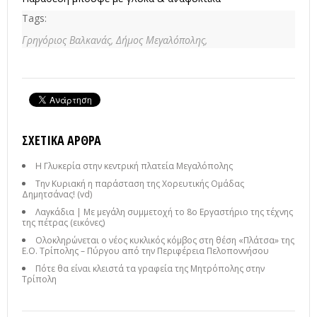
Tags:
Γρηγόριος Βαλκανάς,
Δήμος Μεγαλόπολης,
ΣΧΕΤΙΚΆ ΆΡΘΡΑ
Η Γλυκερία στην κεντρική πλατεία Μεγαλόπολης
Την Κυριακή η παράσταση της Χορευτικής Ομάδας
Δημητσάνας! (vd)
Λαγκάδια | Με μεγάλη συμμετοχή το 8ο Εργαστήριο της τέχνης
της πέτρας (εικόνες)
Ολοκληρώνεται ο νέος κυκλικός κόμβος στη θέση «Πλάτσα» της
Ε.Ο. Τρίπολης – Πύργου από την Περιφέρεια Πελοποννήσου
Πότε θα είναι κλειστά τα γραφεία της Μητρόπολης στην
Τρίπολη