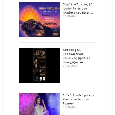
Παράλιο Άστρος | 2ο
Junior Party στο
πλαίσιο του Estell…
07-08-2026
Άστρος | Οι
καλοκαιρινές
μουσικές βραδιές
συνεχίζονται …
07-08-2026
Λαϊκή βραδιά με την
Κωνσταντίνα στο
Ροεινό!
07-08-2026