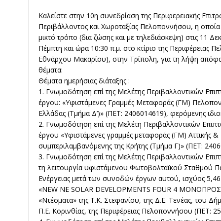
Καλείστε στην 10η συνεδρίαση της Περιφερειακής Επιτρ
Περιβάλλοντος και Χωροταξίας Πελοποννήσου, η οποία
μικτό τρόπο (δια ζώσης και με τηλεδιάσκεψη) στις 11 Δ
Πέμπτη και ώρα 10:30 π.μ. στο κτίριο της Περιφέρειας 
Εθνάρχου Μακαρίου), στην Τρίπολη, για τη λήψη απόφ
θέματα:
Θέματα ημερήσιας διάταξης :
1. Γνωμοδότηση επί της Μελέτης Περιβαλλοντικών Επι
έργου: «Υφιστάμενες Γραμμές Μεταφοράς (ΓΜ) Πελοπον
Ελλάδας (Τμήμα Δ’)» (ΠΕΤ: 2406014619), φερόμενης ιδι
2. Γνωμοδότηση επί της Μελέτη Περιβαλλοντικών Επιπ
έργου «Υφιστάμενες γραμμές μεταφοράς (ΓΜ) Αττικής &
συμπεριλαμβανόμενης της Κρήτης (Τμήμα Γ)» (ΠΕΤ: 2406
3. Γνωμοδότηση επί της Μελέτης Περιβαλλοντικών Επι
τη λειτουργία υφιστάμενου Φωτοβολταϊκού Σταθμού Π
Ενέργειας μετά των συνοδών έργων αυτού, ισχύος 5,46
«ΝΕW NE SOLAR DEVELOPMENTS FOUR 4 ΜΟΝΟΠΡΟΣΩΠ
«Ντέσματα» της Τ.Κ. Στεφανίου, της Δ.Ε. Τενέας, του Δή
Π.Ε. Κορινθίας, της Περιφέρειας Πελοποννήσου (ΠΕΤ: 2