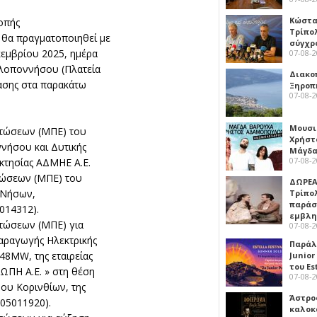
Κώστα
οπής
Τρίπο
 θα πραγματοποιηθεί με
σύγχρ
εκεμβρίου 2025, ημέρα
07-08-
Πελοποννήσου (Πλατεία
Διακο
ασης στα παρακάτω
Ξηροπ
07-08-
Μουσι
πτώσεων (ΜΠΕ) του
Χρήστ
νήσου και Δυτικής
Μάγδα
07-08-
οκτησίας ΑΔΜΗΕ Α.Ε.
τώσεων (ΜΠΕ) του
ΔΩΡΕΑ
 Νήσων,
Τρίπο
παράσ
014312).
εμβλ
πτώσεων (ΜΠΕ) για
07-08-
αραγωγής Ηλεκτρικής
Παράλ
48MW, της εταιρείας
Junior
του Es
Η Α.Ε. » στη θέση
07-08-
μου Κορινθίων, της
Άστρος
505011920).
καλοκ