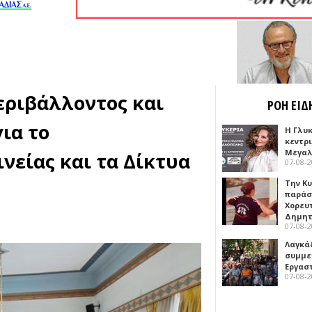
εριβάλλοντος και
ΡΟΗ ΕΙΔ
ια το
Η Γλυ
κεντρ
Μεγαλ
νείας και τα Δίκτυα
07-08-
Την Κ
παράσ
Χορευ
Δημη
07-08-
Λαγκά
συμμε
Εργασ
07-08-