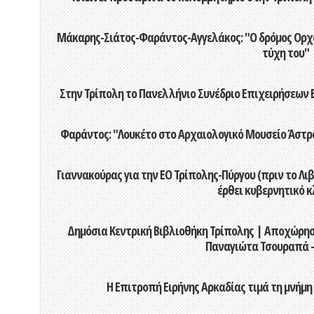
Μάκαρης-Σιάτος-Φαράντος-Αγγελάκος: "Ο δρόμος Ορχομ
τύχη του"
Στην Τρίπολη το Πανελλήνιο Συνέδριο Επιχειρήσεων Β
Φαράντος: "Λουκέτο στο Αρχαιολογικό Μουσείο Άστρου
Γιαννακούρας για την EO Τρίπολης-Πύργου (πριν το Λιβαδ
έρθει κυβερνητικό κ
Δημόσια Κεντρική Βιβλιοθήκη Τρίπολης | Αποχώρησ
Παναγιώτα Τσουραπά -
Η Επιτροπή Ειρήνης Αρκαδίας τιμά τη μνήμη