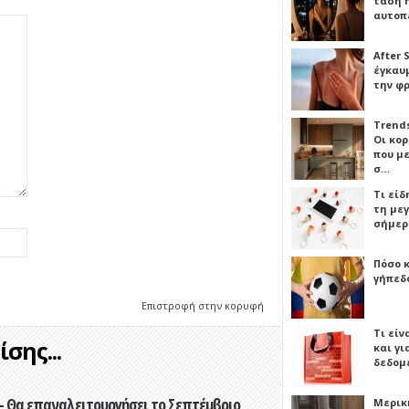
τάση 
αυτοπ
After 
έγκαυμ
την φ
Trends
Οι κο
που μ
σ…
Τι είδ
τη με
σήμερ
Πόσο 
γήπεδο
Επιστροφή στην κορυφή
Τι είν
σης...
και γι
δεδομ
- Θα επαναλειτουργήσει το Σεπτέμβριο
Μερικ