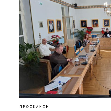
Π Ρ Ο Σ Κ Λ Η Σ Η