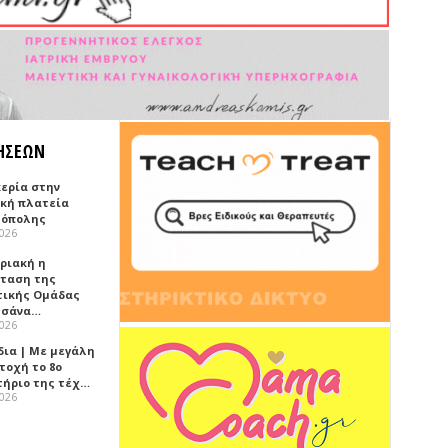
ΗΣΕΩΝ
κερία στην
ική πλατεία
όπολης
2026
υριακή η
ταση της
τικής Ομάδας
τσάνα…
2026
δια | Με μεγάλη
τοχή το 8ο
τήριο της τέχ…
2026