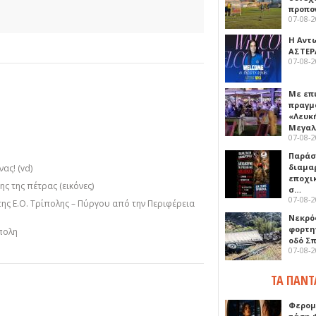
προπο
07-08-
Η Αντ
ΑΣΤΕΡ
07-08-
Με επ
πραγμ
«Λευκ
Μεγα
07-08-
Παρά
διαμα
ας! (vd)
εποχι
ς της πέτρας (εικόνες)
σ…
07-08-
της Ε.Ο. Τρίπολης – Πύργου από την Περιφέρεια
Νεκρό
φορτη
πολη
οδό Σ
07-08-
ΤΑ ΠΑΝΤ
Φερομ