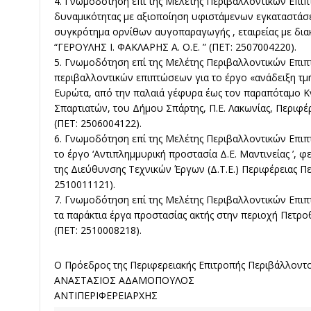
4. Γνωμοδότηση επί της Μελέτης Περιβαλλοντικών Επι
δυναμικότητας με αξιοποίηση υφιστάμενων εγκαταστά
συγκρότημα ορνίθων αυγοπαραγωγής , εταιρείας με διακ
“ΓΕΡΟΥΛΗΣ Ι. ΦΑΚΛΑΡΗΣ Α. Ο.Ε. ” (ΠΕΤ: 2507004220).
5. Γνωμοδότηση επί της Μελέτης Περιβαλλοντικών Επι
περιβαλλοντικών επιπτώσεων για το έργο «ανάδειξη τ
Ευρώτα, από την παλαιά γέφυρα έως τον παραπόταμο Κν
Σπαρτιατών, του Δήμου Σπάρτης, Π.Ε. Λακωνίας, Περιφ
(ΠΕΤ: 2506004122).
6. Γνωμοδότηση επί της Μελέτης Περιβαλλοντικών Επι
το έργο ‘Αντιπλημμυρική προστασία Δ.Ε. Μαντινείας ’, φ
της Διεύθυνσης Τεχνικών Έργων (Δ.Τ.Ε.) Περιφέρειας 
2510011121).
7. Γνωμοδότηση επί της Μελέτης Περιβαλλοντικών Επι
τα παράκτια έργα προστασίας ακτής στην περιοχή Πετρ
(ΠΕΤ: 2510008218).
Ο Πρόεδρος της Περιφερειακής Επιτροπής Περιβάλλον
ΑΝΑΣΤΑΣΙΟΣ ΑΔΑΜΟΠΟΥΛΟΣ
ΑΝΤΙΠΕΡΙΦΕΡΕΙΑΡΧΗΣ