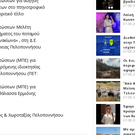
πτώσεων για αύξηση
βραδι
07-08-
σεων στο πτηνοτροφικό
ριτικό τίτλο
Λαϊκή
Κωνστα
07-08-
πτώσεων Μελέτη
μήματος του ποταμού
Διεθν
ακίωνα» , στη Δ.Ε.
στην Τ
έρειας Πελοποννήσου
ισχύει
07-08-
πτώσεων (ΜΠΕ) για
Οι 4 ε
περιφ
ερόμενης ιδιοκτησίας
αφορο
Πελοποννήσου (ΠΕΤ:
07-08-
"Από 4
πτώσεων (ΜΠΕ) για
Μείναμ
οθάλασσα Ερμιόνης
Τελευ
07-08-
Έφυγε
πρώην
τος & Χωροταξίας Πελοποννήσου
των Ά
07-08-
Με αμ
συνεχί