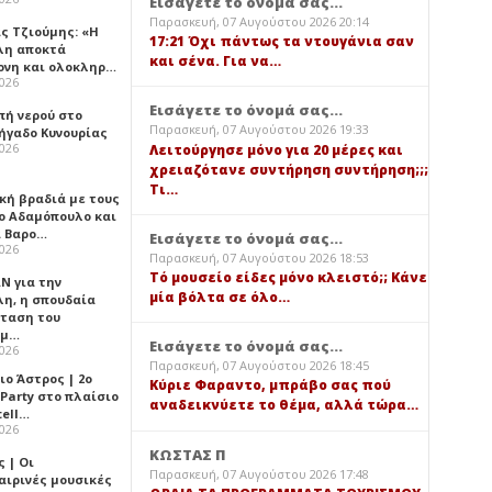
Εισάγετε το όνομά σας...
Παρασκευή, 07 Αυγούστου 2026 20:14
ς Τζιούμης: «Η
17:21 Όχι πάντως τα ντουγάνια σαν
λη αποκτά
και σένα. Για να…
ονη και ολοκληρ…
2026
Εισάγετε το όνομά σας...
πή νερού στο
Παρασκευή, 07 Αυγούστου 2026 19:33
ήγαδο Κυνουρίας
2026
Λειτούργησε μόνο για 20 μέρες και
χρειαζότανε συντήρηση συντήρηση;;;
Τι…
κή βραδιά με τους
ο Αδαμόπουλο και
 Βαρο…
Εισάγετε το όνομά σας...
2026
Παρασκευή, 07 Αυγούστου 2026 18:53
Τό μουσείο είδες μόνο κλειστό;; Κάνε
Ν για την
μία βόλτα σε όλο…
λη, η σπουδαία
ταση του
ημ…
Εισάγετε το όνομά σας...
2026
Παρασκευή, 07 Αυγούστου 2026 18:45
ιο Άστρος | 2ο
Κύριε Φαραντο, μπράβο σας πού
 Party στο πλαίσιο
αναδεικνύετε το θέμα, αλλά τώρα…
tell…
2026
ΚΩΣΤΑΣ Π
 | Οι
Παρασκευή, 07 Αυγούστου 2026 17:48
αιρινές μουσικές