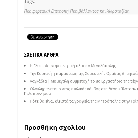
Tags:
Περιφερειακή Επιτροπή Περιβάλλοντος και Χωροταξίας,
ΣΧΕΤΙΚΆ ΆΡΘΡΑ
Η Γλυκερία στην κεντρική πλατεία Μεγαλόπολης
Την Κυριακή η παράσταση της Χορευτικής Ομάδας Δημητσάν
Λαγκάδια | Με μεγάλη συμμετοχή το 8ο Εργαστήριο της τέχνη
Ολοκληρώνεται ο νέος κυκλικός κόμβος στη θέση «Πλάτσα» 
Πελοποννήσου
Πότε θα είναι κλειστά τα γραφεία της Μητρόπολης στην Τρί
Προσθήκη σχολίου