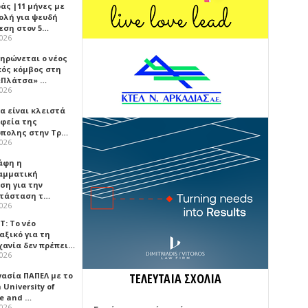
άς |11 μήνες με
ολή για ψευδή
εση στον 5…
2026
ηρώνεται ο νέος
κός κόμβος στη
«Πλάτσα» …
2026
α είναι κλειστά
αφεία της
πολης στην Τρ…
2026
άφη η
αμματική
ση για την
τάσταση τ…
2026
Τ: Το νέο
αξικό για τη
χανία δεν πρέπει…
2026
γασία ΠΑΠΕΛ με το
ΤΕΛΕΥΤΑΙΑ ΣΧΟΛΙΑ
University of
ce and …
2026