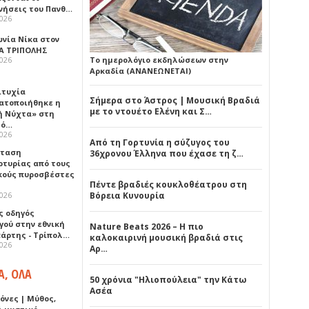
νήσεις του Πανθ…
2026
ωνία Νίκα στον
Α ΤΡΙΠΟΛΗΣ
2026
Το ημερολόγιο εκδηλώσεων στην
Αρκαδία (ΑΝΑΝΕΩΝΕΤΑΙ)
ιτυχία
Σήμερα στο Άστρος | Μουσική Βραδιά
ατοποιήθηκε η
με το ντουέτο Ελένη και Σ…
ή Νύχτα» στη
λό…
2026
Από τη Γορτυνία η σύζυγος του
σταση
36χρονου Έλληνα που έχασε τη ζ…
ρτυρίας από τους
κούς πυροσβέστες
Πέντε βραδιές κουκλοθέατρου στη
2026
Βόρεια Κυνουρία
ς οδηγός
γού στην εθνική
Nature Beats 2026 – Η πιο
πάρτης - Τρίπολ…
καλοκαιρινή μουσική βραδιά στις
2026
Αρ…
Α, ΟΛΑ
50 χρόνια "Ηλιοπούλεια" την Κάτω
Ασέα
όνες | Μύθος,