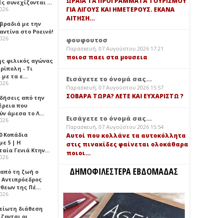
ΩΡΑΙΑ ΤΑ ΠΡΟΓΡΑΜΜΑΤΑ ΤΟΥΡΙΣΜΟΥ
ές συνεχίζονται …
ΓΙΑ ΛΙΓΟΥΣ ΚΑΙ ΗΜΕΤΕΡΟΥΣ. ΕΚΑΝΑ
2026
ΑΙΤΗΣΗ…
 βραδιά με την
ντίνα στο Ροεινό!
2026
φουφουτοσ
Παρασκευή, 07 Αυγούστου 2026 17:21
ποιοσ παει στα μουσεια
ής φιλικός αγώνας
ρίπολη - Τι
 με τα ε…
Εισάγετε το όνομά σας...
2026
Παρασκευή, 07 Αυγούστου 2026 15:57
ΣΟΒΑΡΑ ΤΩΡΑ? ΛΕΤΕ ΚΑΙ ΕΥΧΑΡΙΣΤΩ ?
ιδήσεις από την
έρεια που
ύν άμεσα το Λ…
Εισάγετε το όνομά σας...
2026
Παρασκευή, 07 Αυγούστου 2026 15:54
0 Κοπάδια
Αυτοί που κολλάνε τα αυτοκόλλητα
ε 5 | Η
στις πινακίδες φαίνεται ολοκάθαρα
ταία Γενιά Κτην…
ποιοι…
2026
ΔΗΜΟΦΙΛΕΣΤΕΡΑ ΕΒΔΟΜΑΔΑΣ
 από τη ζωή ο
 Αντιπρόεδρος
νθεων της Πέ…
2026
είωτη διάθεση
ζονται οι