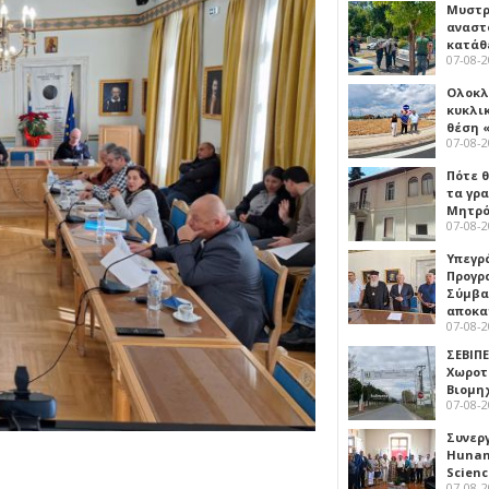
Μυστρ
αναστ
κατάθ
07-08-
Ολοκλ
κυκλι
θέση 
07-08-
Πότε θ
τα γρ
Μητρό
07-08-
Υπεγρ
Προγρ
Σύμβα
αποκα
07-08-
ΣΕΒΙΠΕ
Χωροτ
Βιομη
07-08-
Συνερ
Hunan 
Scien
07-08-