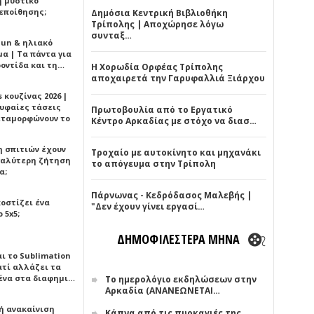
ή μυστικό
εποίθησης;
Δημόσια Κεντρική Βιβλιοθήκη
Τρίπολης | Αποχώρησε λόγω
συνταξ…
Sun & ηλιακό
α | Τα πάντα για
ροντίδα και τη…
Η Χορωδία Ορφέας Τρίπολης
αποχαιρετά την Γαρυφαλλιά Ξιάρχου
 κουζίνας 2026 |
ρυφαίες τάσεις
Πρωτοβουλία από το Εργατικό
εταμορφώνουν το
Κέντρο Αρκαδίας με στόχο να διασ…
η σπιτιών έχουν
Τροχαίο με αυτοκίνητο και μηχανάκι
γαλύτερη ζήτηση
το απόγευμα στην Τρίπολη
α;
Πάρνωνας - Κεδρόδασος Μαλεβής |
κοστίζει ένα
"Δεν έχουν γίνει εργασί…
 5x5;
ΔΗΜΟΦΙΛΕΣΤΕΡΑ ΜΗΝΑ
αι το Sublimation
ατί αλλάζει τα
ένα στα διαφημι…
Το ημερολόγιο εκδηλώσεων στην
Αρκαδία (ΑΝΑΝΕΩΝΕΤΑΙ…
ή ανακαίνιση
Κάπνα από τις πυρκαγιές της