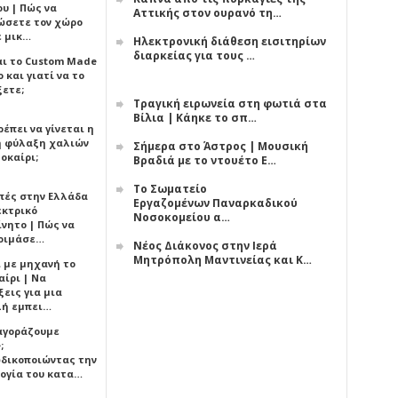
υ | Πώς να
Αττικής στον ουρανό τη…
ώσετε τον χώρο
ε μικ…
Ηλεκτρονική διάθεση εισιτηρίων
διαρκείας για τους …
αι το Custom Made
 και γιατί να το
ξετε;
Τραγική ειρωνεία στη φωτιά στα
Βίλια | Κάηκε το σπ…
έπει να γίνεται η
 φύλαξη χαλιών
Σήμερα στο Άστρος | Μουσική
οκαίρι;
Βραδιά με το ντουέτο Ε…
Το Σωματείο
πές στην Ελλάδα
Εργαζομένων Παναρκαδικού
εκτρικό
Νοσοκομείου α…
ίνητο | Πώς να
οιμάσε…
Νέος Διάκονος στην Ιερά
Μητρόπολη Μαντινείας και Κ…
ι με μηχανή το
αίρι | Να
εις για μια
ή εμπει…
 αγοράζουμε
;
δικοποιώντας την
ογία του κατα…