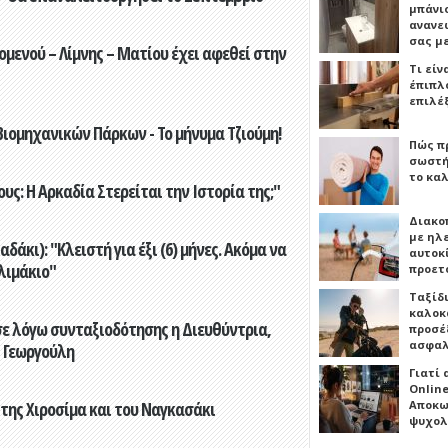
μπάνιο
ανανε
σας μ
ενού – Λίμνης – Ματίου έχει αφεθεί στην
Τι είν
έπιπλο
επιλέ
ιομηχανικών Πάρκων - Το μήνυμα Τζιούμη!
Πώς πρ
σωστή
το καλ
ς: Η Αρκαδία Στερείται την Ιστορία της;"
Διακο
με ηλ
άκι): "Κλειστή για έξι (6) μήνες. Ακόμα να
αυτοκ
λιμάκιο"
προετ
Ταξίδ
καλοκ
ε λόγω συνταξιοδότησης η Διευθύντρια,
προσέξ
ασφαλ
 Γεωργούλη
Γιατί
Online
Αποκω
 της Χιροσίμα και του Ναγκασάκι
ψυχολ