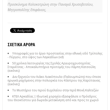
Προσκύνημα Κολοκοτρώνη στην Παναγιά Χρυσοβιτσίου,
Μητροπολίτης Επιφάνιος,
ΣΧΕΤΙΚΆ ΆΡΘΡΑ
Υπογραφές για το έργο προστασίας στην εθνική οδό Τρίπολης
- Πύργου, στο ύψος των Λαγκαδίων (vd)
50 χρόνια λειτουργίας της Σχολής Αργυροχρυσοχοΐας
Στεμνίτσας - Αποκαλυπτήρια προτομής του Λάμπη Κατσούλη
(εικόνες)
Δεν ξεχνούν τον Λιάκο Λιακόπουλο (Παλουμπιώτη) που έπεσε
ηρωικά μαχόμενος στην πολιορκία του Κάστρου της Καρύταινας
(εικόνες)
Το Μυστήριο του Ιερού Ευχελαίου στην Ιερά Μονή Καλτεζών
ΚΤΕΛ Αρκαδίας | Ιδιωτική χορηγία εξασφάλισε ο Πρόεδρος
του Θεοκτίστου για δωρεάν μετακίνηση από και προς το χωριό