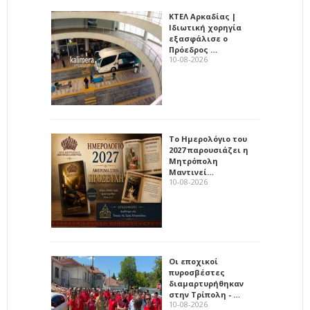
ΚΤΕΛ Αρκαδίας |
Ιδιωτική χορηγία
εξασφάλισε ο
Πρόεδρος …
10-08-2026
Το Ημερολόγιο του
2027 παρουσιάζει η
Μητρόπολη
Μαντινεί…
10-08-2026
Οι εποχικοί
πυροσβέστες
διαμαρτυρήθηκαν
στην Τρίπολη - …
10-08-2026