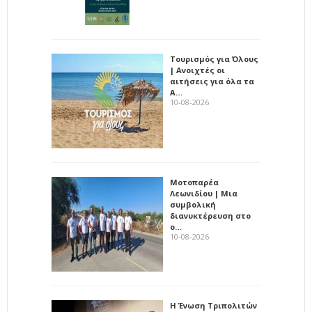
Τουρισμός για Όλους
| Ανοιχτές οι
αιτήσεις για όλα τα
Α…
10-08-2026
Μοτοπαρέα
Λεωνιδίου | Μια
συμβολική
διανυκτέρευση στο
ο…
10-08-2026
Η Ένωση Τριπολιτών