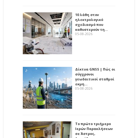
10 λάθη στον
ηλεκτρολογικό
σχεδιασμό που
καθυστερούν τη…
05-08-2026
Δίκτυα GNSS | Πώς οι
σύγχρονοι
γεωδαιτικοί σταθμοί
εκμη…
05-08-2026
Το πρώτο τριήμερο
Ιερών Παρακλήσεων
σε Άστρος,