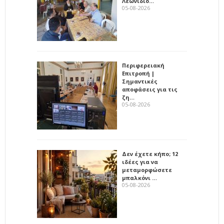
Λεωνίδιο…
05-08-2026
Περιφερειακή
Επιτροπή |
Σημαντικές
αποφάσεις για τις
ζη…
05-08-2026
Δεν έχετε κήπο; 12
ιδέες για να
μεταμορφώσετε
μπαλκόνι …
05-08-2026