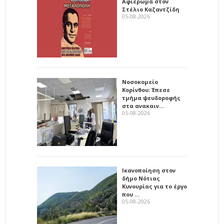
Αφιέρωμα στον
Στέλιο Καζαντζίδη
05-08-2026
Νοσοκομείο
Κορίνθου: Έπεσε
τμήμα ψευδοροφής
στα ανακαιν…
05-08-2026
Ικανοποίηση στον
δήμο Νότιας
Κυνουρίας για το έργο
που …
05-08-2026