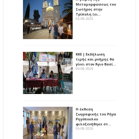
Μεταμορφώσεως του
Σωτήρος στην
Τρίπολη (ει…
06-08-2026
ΚΚΕ | Εκδήλωση
τιμής και μνήμης θα
γίνει στον Άγιο Βασί…
06-08-2026
Η έκθεση
ζωγραφικής του Ρήγα
Ρηγόπουλου
φιλοξενήθηκε στ…
06-08-2026