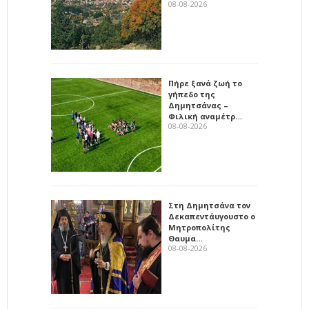
08-08-2026
Πήρε ξανά ζωή το
γήπεδο της
Δημητσάνας –
Φιλική αναμέτρ…
08-08-2026
Στη Δημητσάνα τον
Δεκαπεντάυγουστο ο
Μητροπολίτης
Θαυμα…
08-08-2026