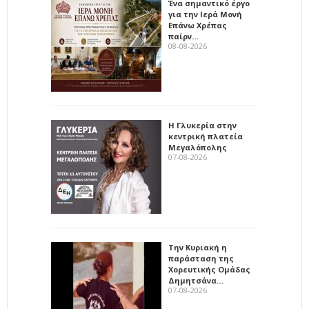
Ένα σημαντικό έργο
για την Ιερά Μονή
Επάνω Χρέπας
παίρν…
08-08-2026
Η Γλυκερία στην
κεντρική πλατεία
Μεγαλόπολης
07-08-2026
Την Κυριακή η
παράσταση της
Χορευτικής Ομάδας
Δημητσάνα…
07-08-2026