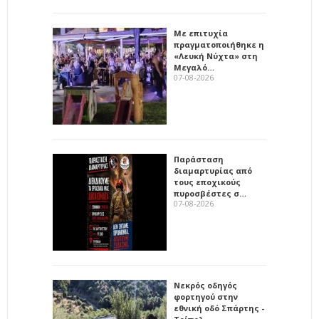
Με επιτυχία
πραγματοποιήθηκε η
«Λευκή Νύχτα» στη
Μεγαλό…
07-08-2026
Παράσταση
διαμαρτυρίας από
τους εποχικούς
πυροσβέστες σ…
07-08-2026
Νεκρός οδηγός
φορτηγού στην
εθνική οδό Σπάρτης -