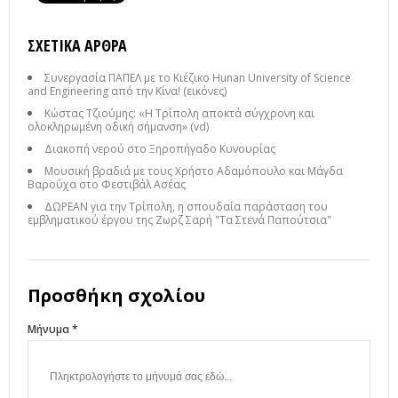
ΣΧΕΤΙΚΆ ΆΡΘΡΑ
Συνεργασία ΠΑΠΕΛ με το Κιέζικο Hunan University of Science
and Engineering από την Κίνα! (εικόνες)
Κώστας Τζιούμης: «Η Τρίπολη αποκτά σύγχρονη και
ολοκληρωμένη οδική σήμανση» (vd)
Διακοπή νερού στο Ξηροπήγαδο Κυνουρίας
Μουσική βραδιά με τους Χρήστο Αδαμόπουλο και Μάγδα
Βαρούχα στο Φεστιβάλ Ασέας
ΔΩΡΕΑΝ για την Τρίπολη, η σπουδαία παράσταση του
εμβληματικού έργου της Ζωρζ Σαρή "Τα Στενά Παπούτσια"
Προσθήκη σχολίου
Μήνυμα *