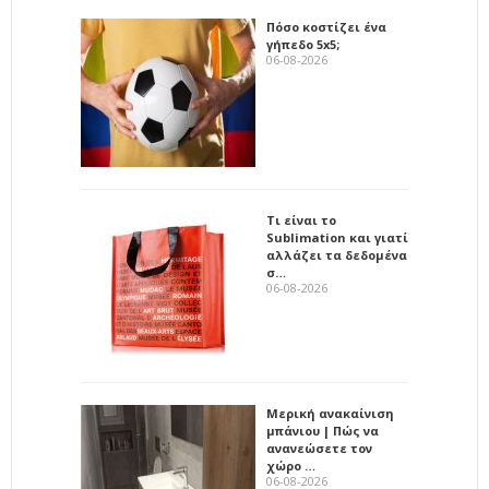
Πόσο κοστίζει ένα
γήπεδο 5x5;
06-08-2026
Τι είναι το
Sublimation και γιατί
αλλάζει τα δεδομένα
σ…
06-08-2026
Μερική ανακαίνιση
μπάνιου | Πώς να
ανανεώσετε τον
χώρο …
06-08-2026