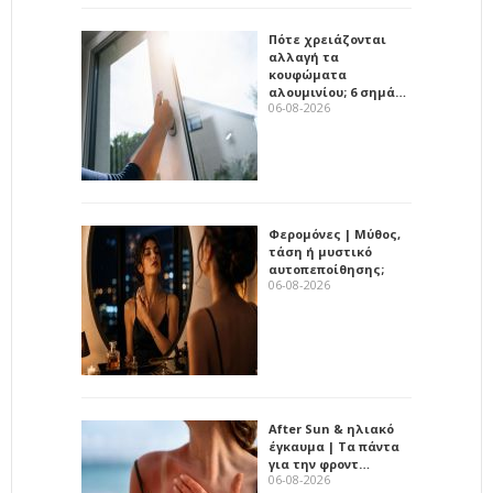
Πότε χρειάζονται
αλλαγή τα
κουφώματα
αλουμινίου; 6 σημά…
06-08-2026
Φερομόνες | Μύθος,
τάση ή μυστικό
αυτοπεποίθησης;
06-08-2026
After Sun & ηλιακό
έγκαυμα | Τα πάντα
για την φροντ…
06-08-2026