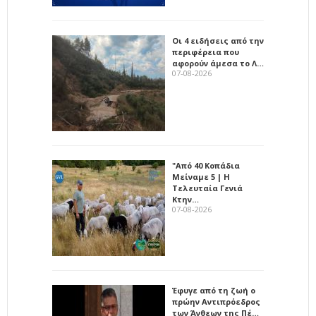
Οι 4 ειδήσεις από την
περιφέρεια που
αφορούν άμεσα το Λ…
07-08-2026
"Από 40 Κοπάδια
Μείναμε 5 | Η
Τελευταία Γενιά
Κτην…
07-08-2026
Έφυγε από τη ζωή ο
πρώην Αντιπρόεδρος
των Άνθεων της Πέ…