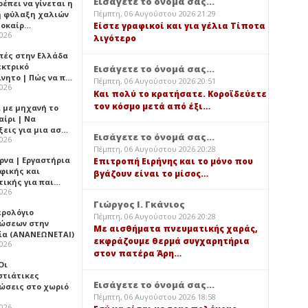
Εισάγετε το όνομά σας...
έπει να γίνεται η
Πέμπτη, 06 Αυγούστου 2026 21:29
 φύλαξη χαλιών
λοκαίρ…
Είστε γραφικοί και για γέλια Τίποτα
2026
λιγότερο
πές στην Ελλάδα
εκτρικό
Εισάγετε το όνομά σας...
ίνητο | Πώς να π…
Πέμπτη, 06 Αυγούστου 2026 20:51
2026
Και πολύ το κρατήσατε. Κοροϊδεύετε
τον κόσμο μετά από έξι…
ι με μηχανή το
αίρι | Να
ξεις για μια ασ…
Εισάγετε το όνομά σας...
2026
Πέμπτη, 06 Αυγούστου 2026 20:28
ρνα | Εργαστήρια
Επιτροπή Ειρήνης και το μόνο που
φικής και
βγάζουν είναι το μίσος…
τικής για παι…
2026
Γιώργος Ι. Γκάνιος
ερολόγιο
Πέμπτη, 06 Αυγούστου 2026 20:28
ώσεων στην
Με αισθήματα πνευματικής χαράς,
ία (ΑΝΑΝΕΩΝΕΤΑΙ)
εκφράζουμε θερμά συγχαρητήρια
2026
στον πατέρα Άρη…
 Οι
στιάτικες
Εισάγετε το όνομά σας...
ώσεις στο χωριό
Πέμπτη, 06 Αυγούστου 2026 18:58
2026