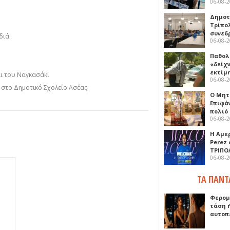
06-08-
Δημοτ
Τρίπο
συνεδ
διά
06-08-
Παθολ
«δείχ
εκτίμ
αι του Ναγκασάκι
06-08-
η στο Δημοτικό Σχολείο Ασέας
Ο Μητ
Επιφά
πολιό
06-08-
Η Αμε
Perez
ΤΡΙΠΟ
06-08-
ΤΑ ΠΑΝΤ
Φερομ
τάση 
αυτοπ