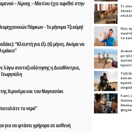
ενού – Λίμνης – Ματίου έχει αφεθεί στην
Τι είν
έπιπλο
επιλέ
ιομηχανικών Πάρκων - Το μήνυμα Τζιούμη!
Πώς πρ
σωστή
το καλ
άκι): "Κλειστή για έξι (6) μήνες. Ακόμα να
λιμάκιο"
Διακο
με ηλ
αυτοκ
προετ
ε λόγω συνταξιοδότησης η Διευθύντρια,
 Γεωργούλη
Ταξίδ
καλοκ
προσέξ
ασφαλ
 της Χιροσίμα και του Ναγκασάκι
Γιατί
Online
Αποκω
παταλάτε το νερό"
ψυχολ
ο για να φτάσει γρήγορα σε ασθενή