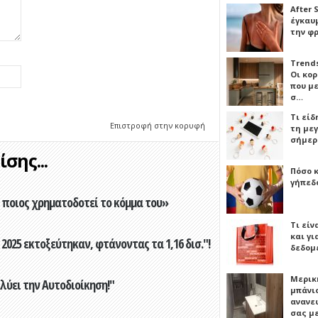
After 
έγκαυμ
την φ
Trends
Οι κο
που μ
σ…
Τι είδ
Επιστροφή στην κορυφή
τη με
σήμερ
σης...
Πόσο 
γήπεδο
ποιος χρηματοδοτεί το κόμμα του»
Τι είν
και γι
2025 εκτοξεύτηκαν, φτάνοντας τα 1,16 δισ."!
δεδομ
Μερικ
ύει την Αυτοδιοίκηση!"
μπάνιο
ανανε
σας μ