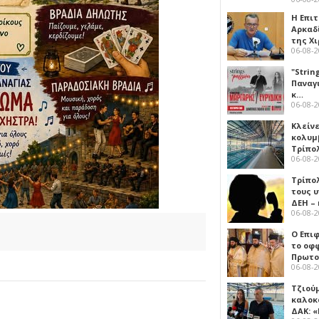
Η Επι
Αρκαδ
της Χ
06-08-
"Strin
Παναγ
κ…
06-08-
Κλείν
κολυμ
Τρίπο
06-08-
Τρίπο
τους 
ΔΕΗ –
06-08-
Ο Επι
το οφφ
Πρωτο
06-08-
Τζιού
καλοκ
ΔΑΚ: 