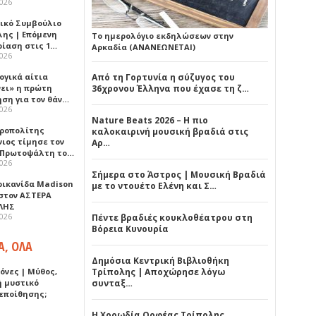
2026
ικό Συμβούλιο
λης | Επόμενη
Το ημερολόγιο εκδηλώσεων στην
ρίαση στις 1…
Αρκαδία (ΑΝΑΝΕΩΝΕΤΑΙ)
2026
ογικά αίτια
Από τη Γορτυνία η σύζυγος του
νει» η πρώτη
36χρονου Έλληνα που έχασε τη ζ…
ηση για τον θάν…
2026
Nature Beats 2026 – Η πιο
ροπολίτης
καλοκαιρινή μουσική βραδιά στις
νιος τίμησε τον
Αρ…
 Πρωτοψάλτη το…
2026
Σήμερα στο Άστρος | Μουσική Βραδιά
ρικανίδα Madison
με το ντουέτο Ελένη και Σ…
 στον ΑΣΤΕΡΑ
ΛΗΣ
2026
Πέντε βραδιές κουκλοθέατρου στη
Βόρεια Κυνουρία
Α, ΟΛΑ
Δημόσια Κεντρική Βιβλιοθήκη
όνες | Μύθος,
Τρίπολης | Αποχώρησε λόγω
ή μυστικό
συνταξ…
εποίθησης;
Η Χορωδία Ορφέας Τρίπολης