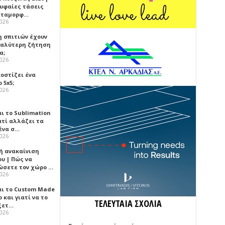
ρυφαίες τάσεις
εταμορφ…
2026
η σπιτιών έχουν
γαλύτερη ζήτηση
α;
2026
κοστίζει ένα
 5x5;
2026
αι το Sublimation
ατί αλλάζει τα
ένα σ…
2026
ή ανακαίνιση
υ | Πώς να
ώσετε τον χώρο …
2026
αι το Custom Made
 και γιατί να το
ΤΕΛΕΥΤΑΙΑ ΣΧΟΛΙΑ
ξετ…
2026