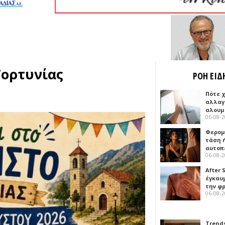
Γορτυνίας
ΡΟΗ ΕΙΔ
Πότε 
αλλαγ
αλουμ
06-08-
Φερομ
τάση 
αυτοπ
06-08-
After 
έγκαυμ
την φ
06-08-
Trends