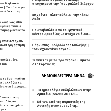
Sun & ηλιακό
αποχαιρετά την Γαρυφαλλιά Ξιάρχου
α | Τα πάντα για
ροντίδα και τη…
50 χρόνια "Ηλιοπούλεια" την Κάτω
Ασέα
 κουζίνας 2026 |
ρυφαίες τάσεις
Πρωτοβουλία από το Εργατικό
εταμορφώνουν το
Κέντρο Αρκαδίας με στόχο να διασ…
η σπιτιών έχουν
γαλύτερη ζήτηση
Πάρνωνας - Κεδρόδασος Μαλεβής |
α;
"Δεν έχουν γίνει εργασί…
κοστίζει ένα
Τι γίνεται με τα τραπεζοκαθίσματα
 5x5;
στη Γορτυνία;
ΔΗΜΟΦΙΛΕΣΤΕΡΑ ΜΗΝΑ
αι το Sublimation
ατί αλλάζει τα
ένα στα διαφημι…
Το ημερολόγιο εκδηλώσεων στην
Αρκαδία (ΑΝΑΝΕΩΝΕΤΑΙ…
ή ανακαίνιση
υ | Πώς να
Κάπνα από τις πυρκαγιές της
ώσετε τον χώρο
Αττικής στον ουρανό τη…
ε μικ…