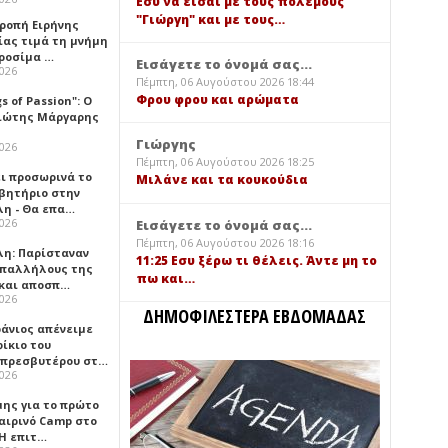
Εσύ να είσαι με τους πολέμους
"Γιώργη" και με τους…
τροπή Ειρήνης
ίας τιμά τη μνήμη
ιροσίμα …
Εισάγετε το όνομά σας...
2026
Πέμπτη, 06 Αυγούστου 2026 18:44
Φρου φρου και αρώματα
gs of Passion": Ο
ιώτης Μάργαρης
Γιώργης
2026
Πέμπτη, 06 Αυγούστου 2026 18:25
ει προσωρινά το
Μιλάνε και τα κουκούδια
βητήριο στην
λη - Θα επα…
2026
Εισάγετε το όνομά σας...
Πέμπτη, 06 Αυγούστου 2026 18:16
λη: Παρίσταναν
11:25 Εσυ ξέρω τι θέλεις. Άντε μη το
υπαλλήλους της
πω και…
 και αποσπ…
2026
ΔΗΜΟΦΙΛΕΣΤΕΡΑ ΕΒΔΟΜΑΔΑΣ
φάνιος απένειμε
ίκιο του
πρεσβυτέρου στ…
2026
μης για το πρώτο
αιρινό Camp στο
«Η επιτ…