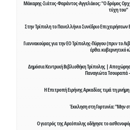
Μάκαρης-Σιάτος-Φαράντος-Αγγελάκος: "Ο δρόμος Ορχομ
τύχη του"
Στην Τρίπολη το Πανελλήνιο Συνέδριο Επιχειρήσεων Β
Γιαννακούρας για την EO Τρίπολης-Πύργου (πριν το Λιβαδ
έρθει κυβερνητικό κ
Δημόσια Κεντρική Βιβλιοθήκη Τρίπολης | Αποχώρησ
Παναγιώτα Τσουραπά -
Η Επιτροπή Ειρήνης Αρκαδίας τιμά τη μνήμη
Έκκληση στη Γορτυνία: "Μην σ
Ο γιατρός της Αρεόπολης οδήγησε το ασθενοφόρ