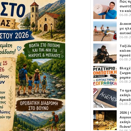
Πώς πρ
σωστή
το κα
06-08-
Διακο
με ηλ
αυτοκ
06-08-
Ταξίδ
καλοκ
προσέ
06-08-
Βλαχέ
ζωγρα
ρομπο
06-08-
Το ημ
εκδηλ
Αρκαδ
06-08-
2026 |
Αυγου
εκδηλ
Πιάνα!
06-08-