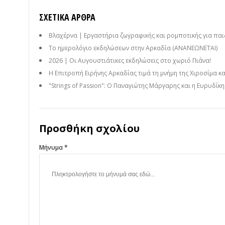
ΣΧΕΤΙΚΆ ΆΡΘΡΑ
Βλαχέρνα | Εργαστήρια ζωγραφικής και ρομποτικής για παι
Το ημερολόγιο εκδηλώσεων στην Αρκαδία (ΑΝΑΝΕΩΝΕΤΑΙ)
2026 | Οι Αυγουστιάτικες εκδηλώσεις στο χωριό Πιάνα!
Η Επιτροπή Ειρήνης Αρκαδίας τιμά τη μνήμη της Χιροσίμα κ
"Strings of Passion": Ο Παναγιώτης Μάργαρης και η Ευρυδίκ
Προσθήκη σχολίου
Μήνυμα *