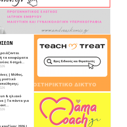
ΗΣΕΩΝ
χρειάζονται
ή τα κουφώματα
ινίου; 6 σημά…
2026
όνες | Μύθος,
ή μυστικό
εποίθησης;
2026
Sun & ηλιακό
α | Τα πάντα για
ροντ…
2026
 κουζίνας 2026 |