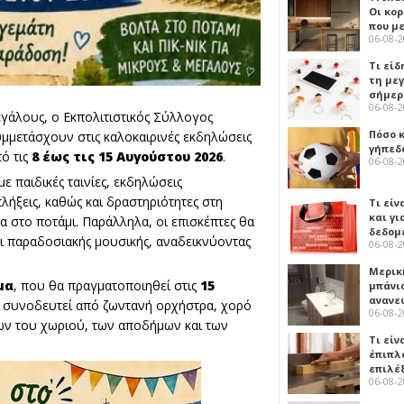
Οι κο
που μ
06-08-
Τι είδ
τη με
σήμερ
06-08-
γάλους, ο Εκπολιτιστικός Σύλλογος
Πόσο 
υμμετάσχουν στις καλοκαιρινές εκδηλώσεις
γήπεδο
ό τις
8 έως τις 15 Αυγούστου 2026
.
06-08-
 παιδικές ταινίες, εκδηλώσεις
πλήξεις, καθώς και δραστηριότητες στη
Τι είν
και γι
 στο ποτάμι. Παράλληλα, οι επισκέπτες θα
δεδομ
ι παραδοσιακής μουσικής, αναδεικνύοντας
06-08-
Μερικ
μα
, που θα πραγματοποιηθεί στις
15
μπάνιο
ανανε
θα συνοδευτεί από ζωντανή ορχήστρα, χορό
06-08-
κων του χωριού, των αποδήμων και των
Τι είν
έπιπλο
επιλέ
06-08-