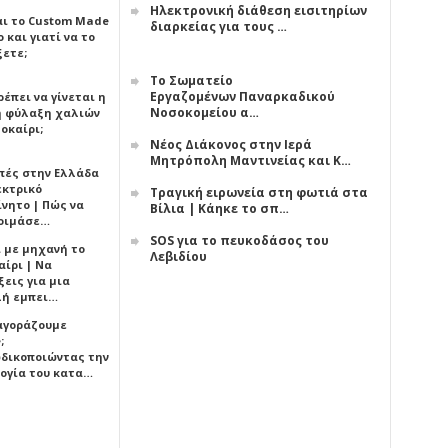
Ηλεκτρονική διάθεση εισιτηρίων
αι το Custom Made
διαρκείας για τους …
 και γιατί να το
ξετε;
Το Σωματείο
Εργαζομένων Παναρκαδικού
έπει να γίνεται η
Νοσοκομείου α…
 φύλαξη χαλιών
οκαίρι;
Νέος Διάκονος στην Ιερά
Μητρόπολη Μαντινείας και Κ…
πές στην Ελλάδα
εκτρικό
Τραγική ειρωνεία στη φωτιά στα
ίνητο | Πώς να
Βίλια | Κάηκε το σπ…
οιμάσε…
SOS για το πευκοδάσος του
ι με μηχανή το
Λεβιδίου
αίρι | Να
εις για μια
ή εμπει…
 αγοράζουμε
;
δικοποιώντας την
ογία του κατα…