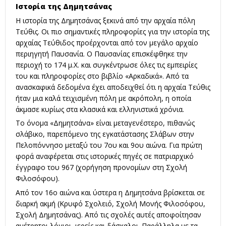
Ιστορία της Δημητσάνας
Η ιστορία της Δημητσάνας ξεκινά από την αρχαία πόλη
Τεύθις. Οι πιο σημαντικές πληροφορίες για την ιστορία της
αρχαίας Τεύθιδος προέρχονται από τον μεγάλο αρχαίο
περιηγητή Παυσανία. Ο Παυσανίας επισκέφθηκε την
περιοχή το 174 μ.Χ. και συγκέντρωσε όλες τις εμπειρίες
του και πληροφορίες στο βιβλίο «Αρκαδικά». Από τα
ανασκαφικά δεδομένα έχει αποδειχθεί ότι η αρχαία Τεύθις
ήταν μια καλά τειχισμένη πόλη με ακρόπολη, η οποία
άκμασε κυρίως στα κλασικά και ελληνιστικά χρόνια.
Το όνομα «Δημητσάνα» είναι μεταγενέστερο, πιθανώς
σλάβικο, παρεπόμενο της εγκατάστασης Σλάβων στην
Πελοπόννησο μεταξύ του 7ου και 9ου αιώνα. Για πρώτη
φορά αναφέρεται στις ιστορικές πηγές σε πατριαρχικό
έγγραφο του 967 (χορήγηση προνομίων στη Σχολή
Φιλοσόφου).
Από τον 16ο αιώνα και ύστερα η Δημητσάνα βρίσκεται σε
διαρκή ακμή (Κρυφό Σχολειό, Σχολή Μονής Φιλοσόφου,
Σχολή Δημητσάνας). Από τις σχολές αυτές αποφοίτησαν
αμέτρητοι λόγιοι, ιερείς και δάσκαλοι. Παράλληλα με τα