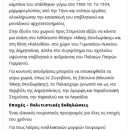
καμπάνα του στάλθηκαν γύρω στο 1900-10. Το 1934,
μαρμαρογλύπτες από την Τήνο και ντόπιοι εργάτες
ολοκλήρωσαν την κατασκευή του επιβλητικού και
μοναδικού αρχιτεκτονήματος.
Στην έξοδο του χωριού προς Στεμνίτσα αξίζει να κάνετε
μια στάση στο λιθόκτιστο θέατρο «Μίκης Θεοδωράκης» και
στη θέση «Καλλιθέα», στο χώρο του Γυμνασίου-Λυκείου
της Δημητσάνας. Δίπλα στο συγκρότημα του σχολείου
υψώνεται επιβλητικά ο ανδριάντας του Παλαιών Πατρών
Γερμανού.
Για κοντινές αποδράσεις μπορείτε να επισκεφθείτε τα
γύρω χωριά, όπως το Ζυγοβίστι, τη Ζάτουνα (Μουσείο
‘Μίκης Θεοδωράκης’), το Παλαιοχώρι (γνωστό και ως «το
περιβόλι της Δημητσάνας»), την όμορφη και παραδοσιακή
Στεμνίτσα, την Καρκαλού και τα Λαγκάδια.
Εποχές – Πολιτιστικές Εκδηλώσεις
Ένας ιδανικός τουριστικός προορισμός για όλες τις εποχές
του χρόνου
Για τους λάτρεις εναλλακτικών μορφών τουρισμού