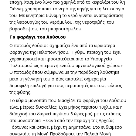
εποχή. Χτισμένο λίγο πιο χαμηλά από το κεφαλάρι του Άη
Γιάννη, χρησιμοποιεί το νερό της πηγής για τη λειτουργία
του. Με κινητήρια δύναμη το νερό γίνεται αναπαράσταση
της λειτουργίας του νερόμυλου, της νεροτριβής, του
βυρσοδεψίου, του μπαρουτόμυλου.
Το φαράγγι του Λούσιου
Ο ποταμός Λούσιος σχηματίζει ένα από τα ωραιότερα
φαράγγια της Πελοποννήσου. Η γύρω περιοχή του έχει
χαρακτηριστεί και προστατεύεται από το Υπουργείο
Πολιτισμού ως «περιοχή ενιαίου αρχαιολογικού χώρου».
Ο ποταμός όπου σύμφωνα με την παράδοση λούστηκε
μετά τη γέννησή του ο Δίας αποτελεί σήμερα μία
δημοφιλή επιλογή για τους περιπατητές και τους φίλους
της φύσης.
Το κύριο μονοπάτι που διασχίζει το φαράγγι του Λούσιου
είναι μέτριας δυσκολίας. Έχει μήκος περίπου 10χλμ. και η
διάσχισή του διαρκεί περίπου 5 ώρες μαζί με τις στάσεις
στα μοναστήρια. Ξεκινά από την περιοχή της Αρχαίας
Γόρτυνας και φτάνει μέχρι τη Δημητσάνα. Στο ενδιάμεσο
συναντάτε τη Μονή Προδρόμου, την Παλαιά Μονή