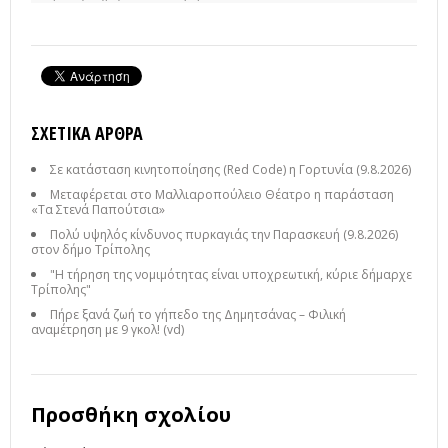
ΣΧΕΤΙΚΆ ΆΡΘΡΑ
Σε κατάσταση κινητοποίησης (Red Code) η Γορτυνία (9.8.2026)
Μεταφέρεται στο Μαλλιαροπούλειο Θέατρο η παράσταση
«Τα Στενά Παπούτσια»
Πολύ υψηλός κίνδυνος πυρκαγιάς την Παρασκευή (9.8.2026)
στον δήμο Τρίπολης
"Η τήρηση της νομιμότητας είναι υποχρεωτική, κύριε δήμαρχε
Τρίπολης"
Πήρε ξανά ζωή το γήπεδο της Δημητσάνας – Φιλική
αναμέτρηση με 9 γκολ! (vd)
Προσθήκη σχολίου