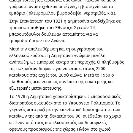
γράμματα αναπτύχθηκαν οι τέχνες, η βιοτεχνία και το
εμπόριο ( αλευρόμυλοι, βυρσοδεψία, νεροτριβές, κ.ά.).
Στην Επανάσταση του 1821 η Δημητσάνα αναδείχθηκε σε
«μπαρουταποθήκη του Έθνους». Σχεδόν 14
μπαρουτόμυλοι δούλευαν ασταμάτητα για να
τροφοδοτήσουν τον Αγώνα.
Μετά την απελευθέρωση και τη συγκρότηση του
ελληνικού κράτους η Δημητσάνα γνώρισε μεγάλη
ανάπτυξη, ως εμπορικό κέντρο της περιοχής. Ο πληθυσμός
της αυξανόταν διαρκώς για να φτάσει στους 2500
κατοίκους στις αρχές του 20ού αιώνα. Μετά το 1950 ο
πληθυσμός μειώνεται ως συνέπεια της εσωτερικής και
εξωτερικής μετανάστευσης.
Το 1978 η Δημητσάνα χαρακτηρίστηκε ως «παραδοσιακός
διατηρητέος οικισμός» από το Υπουργείο Πολιτισμού. Το
γεγονός αυτό μαζί με την επενδυτική δραστηριότητα των
κατοίκων της από τη δεκαετία του 90, ανέδειξαν το χωριό
ως έναν από τους πιο ελκυστικούς και δημοφιλείς
ορεινούς προορισμούς της χώρας. Πλέον στο χωριό