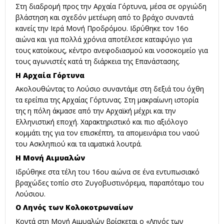
Στη διαδρομή προς την Αρχαία Γόρτυνα, μέσα σε οργιώδη
βλάστηση και σχεδόν μετέωρη από το βράχο συναντά
κανείς την Ιερά Μονή Προδρόμου. Ιδρύθηκε τον 16ο
αιώνα και για πολλά χρόνια αποτέλεσε καταφύγιο για
τους κατοίκους, κέντρο ανεφοδιασμού και νοσοκομείο για
τους αγωνιστές κατά τη διάρκεια της Επανάστασης.
Η Αρχαία Γόρτυνα
Ακολουθώντας το Λούσιο συναντάμε στη δεξιά του όχθη
τα ερείπια της Αρχαίας Γόρτυνας. Στη μακραίωνη ιστορία
της η πόλη άκμασε από την Αρχαϊκή μέχρι και την
Ελληνιστική εποχή. Χαρακτηριστικό και πιο αξιόλογο
κομμάτι της για τον επισκέπτη, τα απομεινάρια του ναού
του Ασκληπιού και τα ιαματικά λουτρά.
Η Μονή Αιμυαλών
Ιδρύθηκε στα τέλη του 16ου αιώνα σε ένα εντυπωσιακό
βραχώδες τοπίο στο Ζυγοβυστινόρεμα, παραπόταμο του
Λούσιου.
Ο Ληνός των Κολοκοτρωναίων
Κοντά στη Μονή Αιμυαλών βρίσκεται ο «Ληνός των