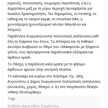
(ορεινός, πολιτιστικός, τουρισμός περιπέτειας, κ.ά.) η
Δημητσάνα μαζί με τη γύρω περιοχή προσφέρεται για
ποικίλες δραστηριότητες. Πιο δημοφιλείς, το trecking, το
rafting και το canyon kayak, το mountain bike, η
χιονοδρομία (χιονοδρομικό κέντρο Μαινάλου και
Χελμού).
Παράλληλα διοργανώνονται πολιτιστικές εκδηλώσεις καθ’
όλη τη διάρκεια του έτους. Τις Απόκριες και τη Καθαρά
Δευτέρα αναβιώνει το έθιμο του «Μακαρονά» με ξέφρενο
γλέντι, ενώ προσφέρονται παραδοσιακά εδέσματα και
άφθονο κρασί.
Το Πάσχα, η παράδοση καλά κρατεί με το ψήσιμο
άφθονων αρνιών στην κεντρική πλατεία.
Το καλοκαίρι και κυρίως στο διάστημα 1ης -20ης
Αυγούστου ο Δήμος διοργανώνει πολιτιστικές εκδηλώσεις
(συναυλίες, χορός, θέατρο, κ. ά.) στο πετρόκτιστο θέατρο
«Μίκης Θεοδωράκης».
Tags:
Ανάβαση Δημητσάνας Ζυγοβιστίου,