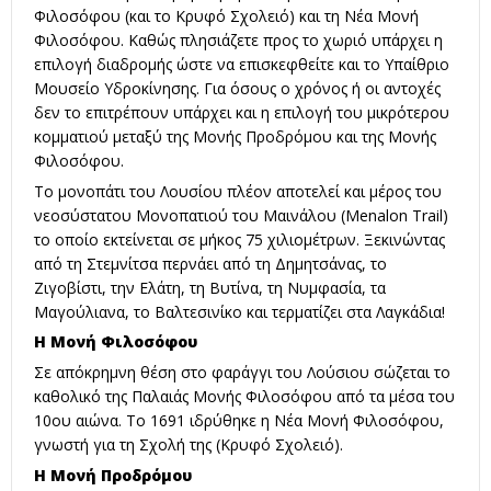
Φιλοσόφου (και το Κρυφό Σχολειό) και τη Νέα Μονή
Φιλοσόφου. Καθώς πλησιάζετε προς το χωριό υπάρχει η
επιλογή διαδρομής ώστε να επισκεφθείτε και το Υπαίθριο
Μουσείο Υδροκίνησης. Για όσους ο χρόνος ή οι αντοχές
δεν το επιτρέπουν υπάρχει και η επιλογή του μικρότερου
κομματιού μεταξύ της Μονής Προδρόμου και της Μονής
Φιλοσόφου.
Το μονοπάτι του Λουσίου πλέον αποτελεί και μέρος του
νεοσύστατου Μονοπατιού του Μαινάλου (Menalon Trail)
το οποίο εκτείνεται σε μήκος 75 χιλιομέτρων. Ξεκινώντας
από τη Στεμνίτσα περνάει από τη Δημητσάνας, το
Ζιγοβίστι, την Ελάτη, τη Βυτίνα, τη Νυμφασία, τα
Μαγούλιανα, το Βαλτεσινίκο και τερματίζει στα Λαγκάδια!
Η Μονή Φιλοσόφου
Σε απόκρημνη θέση στο φαράγγι του Λούσιου σώζεται το
καθολικό της Παλαιάς Μονής Φιλοσόφου από τα μέσα του
10ου αιώνα. Το 1691 ιδρύθηκε η Νέα Μονή Φιλοσόφου,
γνωστή για τη Σχολή της (Κρυφό Σχολειό).
Η Μονή Προδρόμου