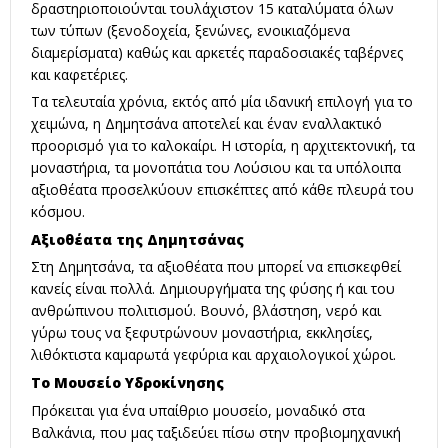
δραστηριοποιούνται τουλάχιστον 15 καταλύματα όλων
των τύπων (ξενοδοχεία, ξενώνες, ενοικιαζόμενα
διαμερίσματα) καθώς και αρκετές παραδοσιακές ταβέρνες
και καφετέριες.
Τα τελευταία χρόνια, εκτός από μία ιδανική επιλογή για το
χειμώνα, η Δημητσάνα αποτελεί και έναν εναλλακτικό
προορισμό για το καλοκαίρι. Η ιστορία, η αρχιτεκτονική, τα
μοναστήρια, τα μονοπάτια του Λούσιου και τα υπόλοιπα
αξιοθέατα προσελκύουν επισκέπτες από κάθε πλευρά του
κόσμου.
Αξιοθέατα της Δημητσάνας
Στη Δημητσάνα, τα αξιοθέατα που μπορεί να επισκεφθεί
κανείς είναι πολλά. Δημιουργήματα της φύσης ή και του
ανθρώπινου πολιτισμού. Βουνό, βλάστηση, νερό και
γύρω τους να ξεφυτρώνουν μοναστήρια, εκκλησίες,
λιθόκτιστα καμαρωτά γεφύρια και αρχαιολογικοί χώροι.
Το Μουσείο Υδροκίνησης
Πρόκειται για ένα υπαίθριο μουσείο, μοναδικό στα
Βαλκάνια, που μας ταξιδεύει πίσω στην προβιομηχανική