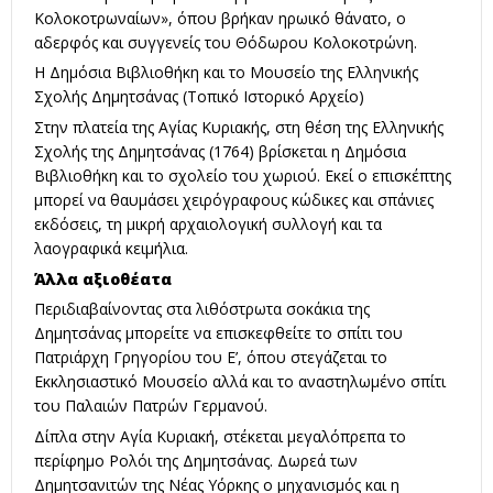
Κολοκοτρωναίων», όπου βρήκαν ηρωικό θάνατο, ο
αδερφός και συγγενείς του Θόδωρου Κολοκοτρώνη.
Η Δημόσια Βιβλιοθήκη και το Μουσείο της Ελληνικής
Σχολής Δημητσάνας (Τοπικό Ιστορικό Αρχείο)
Στην πλατεία της Αγίας Κυριακής, στη θέση της Ελληνικής
Σχολής της Δημητσάνας (1764) βρίσκεται η Δημόσια
Βιβλιοθήκη και το σχολείο του χωριού. Εκεί ο επισκέπτης
μπορεί να θαυμάσει χειρόγραφους κώδικες και σπάνιες
εκδόσεις, τη μικρή αρχαιολογική συλλογή και τα
λαογραφικά κειμήλια.
Άλλα αξιοθέατα
Περιδιαβαίνοντας στα λιθόστρωτα σοκάκια της
Δημητσάνας μπορείτε να επισκεφθείτε το σπίτι του
Πατριάρχη Γρηγορίου του Ε’, όπου στεγάζεται το
Εκκλησιαστικό Μουσείο αλλά και το αναστηλωμένο σπίτι
του Παλαιών Πατρών Γερμανού.
Δίπλα στην Αγία Κυριακή, στέκεται μεγαλόπρεπα το
περίφημο Ρολόι της Δημητσάνας. Δωρεά των
Δημητσανιτών της Νέας Υόρκης ο μηχανισμός και η