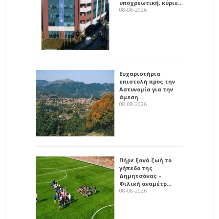
υποχρεωτική, κύριε…
08-08-2026
Ευχαριστήρια
επιστολή προς την
Αστυνομία για την
άμεση …
08-08-2026
Πήρε ξανά ζωή το
γήπεδο της
Δημητσάνας –
Φιλική αναμέτρ…
08-08-2026