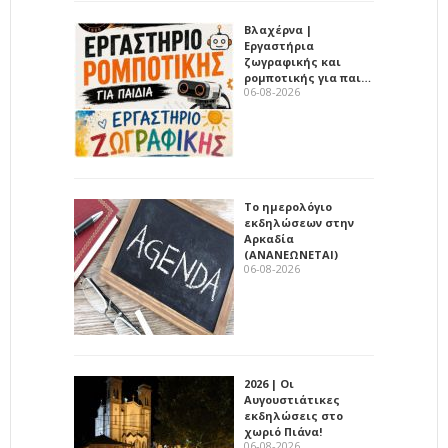
Βλαχέρνα |
Εργαστήρια
ζωγραφικής και
ρομποτικής για παι…
06-08-2026
Το ημερολόγιο
εκδηλώσεων στην
Αρκαδία
(ΑΝΑΝΕΩΝΕΤΑΙ)
06-08-2026
2026 | Οι
Αυγουστιάτικες
εκδηλώσεις στο
χωριό Πιάνα!
06-08-2026