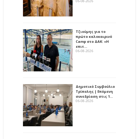
06-08-2026
Τζιούμης για το
πρώτο καλοκαιρινό
Camp στο ΔΑΚ: «Η
επιτ…
06-08-2026
Δημοτικό Συμβούλιο
Τρίπολης | Επόμενη
συνεδρίαση στις 1…
06-08-2026