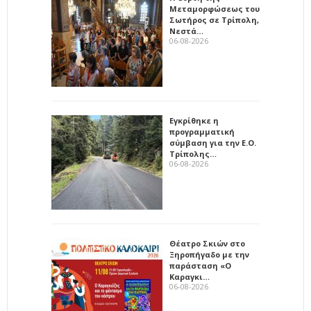
Μεταμορφώσεως του
Σωτήρος σε Τρίπολη,
Νεστά…
06-08-2026
Εγκρίθηκε η
προγραμματική
σύμβαση για την Ε.Ο.
Τρίπολης…
06-08-2026
Θέατρο Σκιών στο
Ξηροπήγαδο με την
παράσταση «Ο
Καραγκι…
06-08-2026