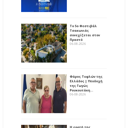
Το 5ο Φεστιβάλ
Τσακωνιάς
συνεχίζεται στον
Πραστό
06-08-2026
Φάρος Τυφλών της
Ελλάδος | Υποδοχή
της Γωγώς
Ρουκουτάκη…
06-08-2026
Η εορτή της