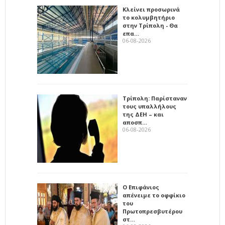
Κλείνει προσωρινά
το κολυμβητήριο
στην Τρίπολη - Θα
επα…
06-08-2026
Τρίπολη: Παρίσταναν
τους υπαλλήλους
της ΔΕΗ – και
αποσπ…
06-08-2026
Ο Επιφάνιος
απένειμε το οφφίκιο
του
Πρωτοπρεσβυτέρου
στ…