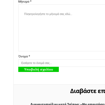
Μήνυμα *
Όνομα *
Διαβάστε επί
Διαμαντοπούλου κατά Τσίπρα: «Να απαντήσει 