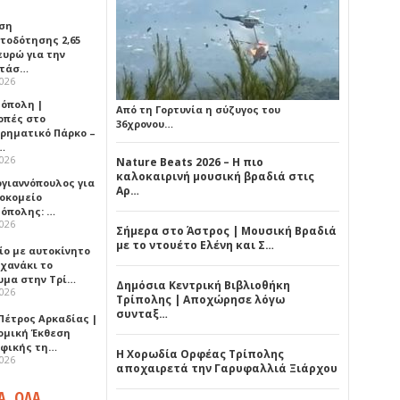
ση
τοδότησης 2,65
ευρώ για την
ατάσ…
2026
όπολη |
Από τη Γορτυνία η σύζυγος του
οπές στο
36χρονου…
ιρηματικό Πάρκο –
…
2026
Nature Beats 2026 – Η πιο
καλοκαιρινή μουσική βραδιά στις
ογιαννόπουλος για
Αρ…
ροκομείο
όπολης: …
2026
Σήμερα στο Άστρος | Μουσική Βραδιά
με το ντουέτο Ελένη και Σ…
ίο με αυτοκίνητο
ηχανάκι το
υμα στην Τρί…
Δημόσια Κεντρική Βιβλιοθήκη
2026
Τρίπολης | Αποχώρησε λόγω
συνταξ…
Πέτρος Αρκαδίας |
ομική Έκθεση
φικής τη…
Η Χορωδία Ορφέας Τρίπολης
2026
αποχαιρετά την Γαρυφαλλιά Ξιάρχου
Α, ΟΛΑ