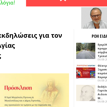
εκδηλώσεις για τον
ΡΟΗ ΕΙΔ
Αγίας
Εγκρίθ
προγρ
σύμβασ
ς
Τρίπο
06-08-
Θέατρ
Ξηροπ
παράσ
Καραγ
06-08-
Εκδήλ
Γορτύ
Αιδεσ
Μ…
06-08-