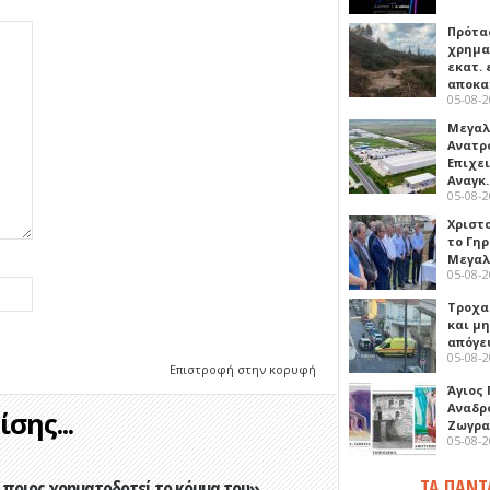
Πρότα
χρημα
εκατ. 
αποκ
05-08-
Μεγαλ
Ανατρ
Επιχε
Αναγκ
05-08-
Χριστ
το Γη
Μεγαλ
05-08-
Τροχα
και μ
απόγε
05-08-
Επιστροφή στην κορυφή
Άγιος 
Αναδρ
σης...
Ζωγρα
05-08-
ΤΑ ΠΑΝΤ
ποιος χρηματοδοτεί το κόμμα του»