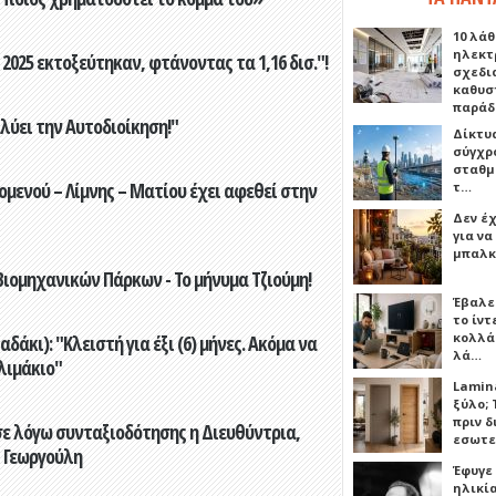
10 λάθ
ηλεκτ
2025 εκτοξεύτηκαν, φτάνοντας τα 1,16 δισ."!
σχεδι
καθυσ
παρά
ύει την Αυτοδιοίκηση!"
Δίκτυ
σύγχρ
σταθμ
ενού – Λίμνης – Ματίου έχει αφεθεί στην
τ…
Δεν έχ
για ν
μπαλκ
ιομηχανικών Πάρκων - Το μήνυμα Τζιούμη!
Έβαλε
το ίν
κολλά
άκι): "Κλειστή για έξι (6) μήνες. Ακόμα να
λά…
λιμάκιο"
Lamin
ξύλο; 
πριν 
ε λόγω συνταξιοδότησης η Διευθύντρια,
εσωτε
 Γεωργούλη
Έφυγε
ηλικία