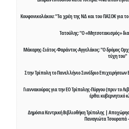
Κουφονικολάκου: "Τα χρέη της ΝΔ και του ΠΑΣΟΚ για το 
Τατούλης: "Ο «Μητσοτακισμός» διαλ
Μάκαρης-Σιάτος-Φαράντος-Αγγελάκος: "Ο δρόμος Ορχομ
τύχη του"
Στην Τρίπολη το Πανελλήνιο Συνέδριο Επιχειρήσεων Β
Γιαννακούρας για την EO Τρίπολης-Πύργου (πριν το Λιβαδ
έρθει κυβερνητικό κ
Δημόσια Κεντρική Βιβλιοθήκη Τρίπολης | Αποχώρησ
Παναγιώτα Τσουραπά -