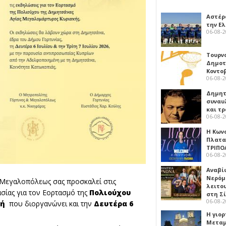
Αστέρα
την Ε
06-08-
Τουρν
Δημοτ
Κοντο
06-08-
Δημητ
συναυ
και τ
06-08-
Η Κων
Πλατα
ΤΡΙΠΟ
06-08-
Αναβί
Νερόμ
 Μεγαλοπόλεως σας προσκαλεί στις
λειτο
ασίας για τον Εορτασμό της
Πολιούχου
στη Σ
06-08-
κή
που διοργανώνει και την
Δευτέρα 6
Η γιορ
Μεταμ