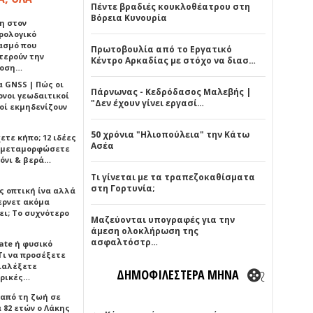
Πέντε βραδιές κουκλοθέατρου στη
Βόρεια Κυνουρία
η στον
ρολογικό
ασμό που
Πρωτοβουλία από το Εργατικό
τερούν την
Κέντρο Αρκαδίας με στόχο να διασ…
δοση…
α GNSS | Πώς οι
Πάρνωνας - Κεδρόδασος Μαλεβής |
ονοι γεωδαιτικοί
"Δεν έχουν γίνει εργασί…
οί εκμηδενίζουν
50 χρόνια "Ηλιοπούλεια" την Κάτω
ετε κήπο; 12 ιδέες
Ασέα
α μεταμορφώσετε
όνι & βερά…
Τι γίνεται με τα τραπεζοκαθίσματα
στη Γορτυνία;
ς οπτική ίνα αλλά
τερνετ ακόμα
ει; Το συχνότερο
Μαζεύονται υπογραφές για την
άμεση ολοκλήρωση της
ασφαλτόστρ…
ate ή φυσικό
Τι να προσέξετε
διαλέξετε
ΔΗΜΟΦΙΛΕΣΤΕΡΑ ΜΗΝΑ
ρικές…
 από τη ζωή σε
 82 ετών ο Λάκης