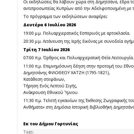
Οι εκδηλώσεις θα λάβουν χώρα στη Δημητσάνα, έδρα τ
αντιπροσωπείας Κυπρίων από την Αδελφοποιημένη με τ
Το πρόγραμμα των εκδηλώσεων αναφέρει:
Δευτέρα 6 Ιουλίου 2026
19:00 μ.μ. Πολυαρχιερατικός Εσπερινός με αρτοκλασία.
20:30 μ.μ. Λιτάνευση της Ιερής Εικόνας με συνοδεία αγήμ
Τρίτη 7 Ιουλίου 2026
07:00 π.μ. Όρθρος και Πολυαρχιερατική Θεία Λειτουργία.
11:00 π.μ. Επιμνημόσυνη δέηση στην προτομή του Εθ
Δημητσάνης ΦΙΛΟΘΕΟΥ ΧΑΤΖΗ (1795-1821),
Κατάθεση στεφάνων,
Τήρηση Ενός Λεπτού Σιγής,
Ανάκρουση Εθνικού Ύμνου.
11:30 π.μ. Τελετή εγκαινίων της Έκθεσης Ζωγραφικής του
Ανθήματα» στη Δημόσια Ιστορική Βιβλιοθήκη Δημητσάνα
Εκ του Δήμου Γορτυνίας
Tags: