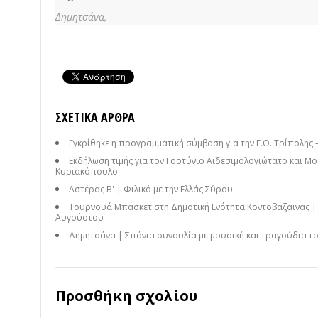
Δημητσάνα,
ΣΧΕΤΙΚΆ ΆΡΘΡΑ
Εγκρίθηκε η προγραμματική σύμβαση για την Ε.Ο. Τρίπολης
Εκδήλωση τιμής για τον Γορτύνιο Αιδεσιμολογιώτατο και 
Κυριακόπουλο
Αστέρας Β' | Φιλικό με την Ελλάς Σύρου
Τουρνουά Μπάσκετ στη Δημοτική Ενότητα Κοντοβάζαινας | Ρ
Αυγούστου
Δημητσάνα | Σπάνια συναυλία με μουσική και τραγούδια 
Προσθήκη σχολίου