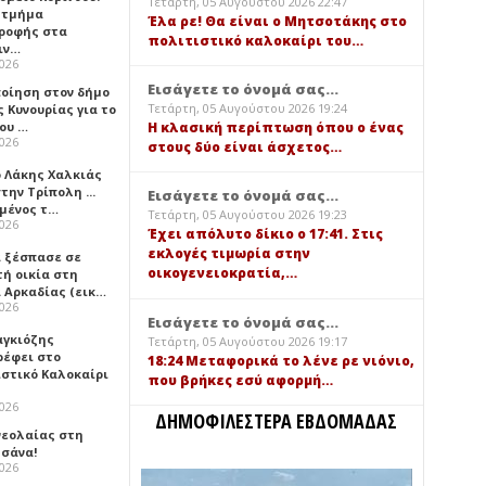
Τετάρτη, 05 Αυγούστου 2026 22:47
 τμήμα
Έλα ρε! Θα είναι ο Μητσοτάκης στο
ροφής στα
πολιτιστικό καλοκαίρι του…
ιν…
2026
Εισάγετε το όνομά σας...
ποίηση στον δήμο
Τετάρτη, 05 Αυγούστου 2026 19:24
 Κυνουρίας για το
που …
Η κλασική περίπτωση όπου ο ένας
2026
στους δύο είναι άσχετος…
ο Λάκης Χαλκιάς
την Τρίπολη ...
Εισάγετε το όνομά σας...
μένος τ…
Τετάρτη, 05 Αυγούστου 2026 19:23
2026
Έχει απόλυτο δίκιο ο 17:41. Στις
εκλογές τιμωρία στην
 ξέσπασε σε
οικογενειοκρατία,…
τή οικία στη
α Αρκαδίας (εικ…
2026
Εισάγετε το όνομά σας...
αγκιόζης
Τετάρτη, 05 Αυγούστου 2026 19:17
ρέφει στο
18:24 Μεταφορικά το λένε ρε νιόνιο,
ιστικό Καλοκαίρι
που βρήκες εσύ αφορμή…
2026
ΔΗΜΟΦΙΛΕΣΤΕΡΑ ΕΒΔΟΜΑΔΑΣ
νεολαίας στη
σάνα!
2026