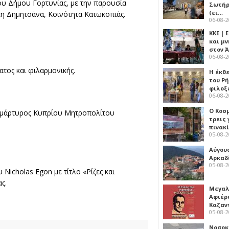
ου Δήμου Γορτυνίας, με την παρουσία
Σωτήρ
(ει…
η Δημητσάνα, Κοινότητα Κατωκοπιάς.
06-08-
ΚΚΕ |
και μν
στον 
06-08-
ατος και φιλαρμονικής.
Η έκθ
του Ρ
φιλοξ
06-08-
Ο Κοσ
νομάρτυρος Κυπρίου Μητροπολίτου
τρεις
πινακ
05-08-
Αύγου
Αρκαδ
05-08-
 Nicholas Egon με τίτλο «Ρίζες και
ς.
Μεγαλ
Αφιέρ
Καζαν
05-08-
Νοσοκ