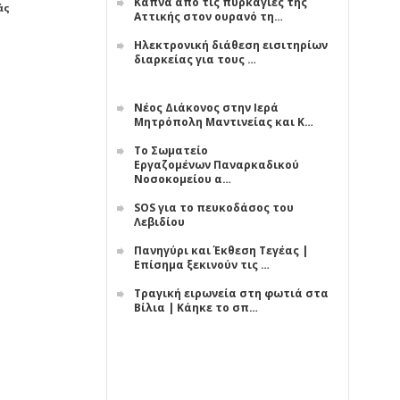
Κάπνα από τις πυρκαγιές της
άς
Αττικής στον ουρανό τη…
Ηλεκτρονική διάθεση εισιτηρίων
διαρκείας για τους …
Νέος Διάκονος στην Ιερά
Μητρόπολη Μαντινείας και Κ…
Το Σωματείο
Εργαζομένων Παναρκαδικού
Νοσοκομείου α…
SOS για το πευκοδάσος του
Λεβιδίου
Πανηγύρι και Έκθεση Τεγέας |
Επίσημα ξεκινούν τις …
Τραγική ειρωνεία στη φωτιά στα
Βίλια | Κάηκε το σπ…