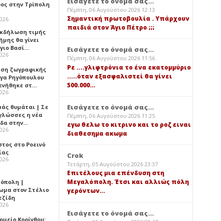
Εισάγετε το όνομά σας...
ος στην Τρίπολη
Πέμπτη, 06 Αυγούστου 2026 12:13
Σημαντική πρωτοβουλία . Υπάρχουν
2026
παιδιά στον Άγιο Πέτρο ;;;
 Εκδήλωση τιμής
ήμης θα γίνει
Άγιο Βασί…
Εισάγετε το όνομά σας...
2026
Πέμπτη, 06 Αυγούστου 2026 11:56
Ρε ....γλιφτρόνια το ένα εκατομμύριο
εση ζωγραφικής
.....όταν εξασφαλιστεί θα γίνει
ήγα Ρηγόπουλου
500.000…
ενήθηκε στ…
2026
Εισάγετε το όνομά σας...
μάς θυμάται | Σε
 γλώσσες η νέα
Πέμπτη, 06 Αυγούστου 2026 11:25
ίδα στην…
εγω θελω το κιτρινο και το ροζ ειναι
2026
διαθεσημα ακωμα
στος στο Ροεινό
ίας
Crok
2026
Τετάρτη, 05 Αυγούστου 2026 23:37
Επιτέλους μια επένδυση στη
Μεγαλόπολη. Έτσι και αλλιώς πόλη
όπολη |
ωμα στον Στέλιο
γερόντων…
τζίδη
2026
Εισάγετε το όνομά σας...
ομείο Κορίνθου: