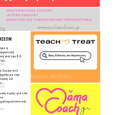
ΗΣΕΩΝ
ηκε η
αμματική
η για την Ε.Ο.
λης…
2026
ο Σκιών στο
ήγαδο με την
ταση «Ο
κι…
2026
ωση τιμής για τον
νιο
ιμολογιώτατο και
2026