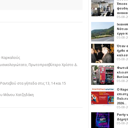
Έπεσε
ψευδο
ανακα
05-08-
Ικανο
Νότιας
έργο 
05-08-
Όταν 
ήρθε σ
καλεσ
 – Καρκαλούς
05-08-
Μουσικολογιώτατο, Πρωτοπρεσβύτερο Χρίστο Δ.
Φωτιά
κλεισ
Βυτίν
05-08-
αντεβού στα γήπεδα στις 13, 14 και 15
Ο Καρ
επιστ
του Μάνου Χατζηδάκη
Πολιτ
2026…
05-08-
Party 
Δημητ
05-08-