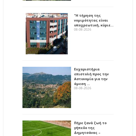
"Η τήρηση της
νομιμότητας είναι
υποχρεωτική, κύριε…
08-08-2026
Ευχαριστήρια
επιστολή προς την
Αστυνομία για την
άμεση …
08-08-2026
Πήρε ξανά ζωή το
γήπεδο της
Δημητσάνας –