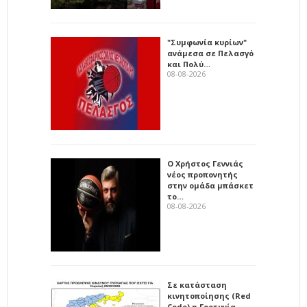
"Συμφωνία κυρίων"
ανάμεσα σε Πελασγό
και Πολύ…
08-08-2026
Ο Χρήστος Γεννιάς
νέος προπονητής
στην ομάδα μπάσκετ
το…
08-08-2026
Σε κατάσταση
κινητοποίησης (Red
Code) η Γορτυνία