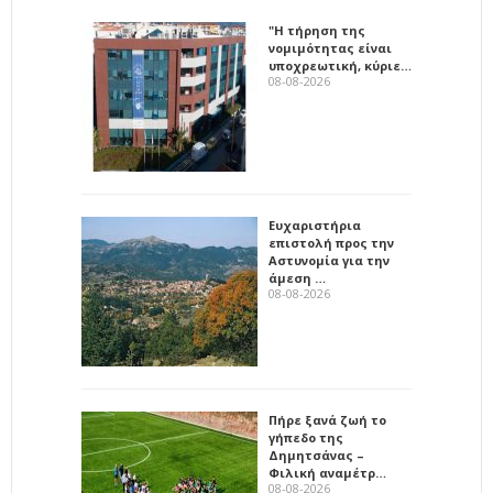
"Η τήρηση της
νομιμότητας είναι
υποχρεωτική, κύριε…
08-08-2026
Ευχαριστήρια
επιστολή προς την
Αστυνομία για την
άμεση …
08-08-2026
Πήρε ξανά ζωή το
γήπεδο της
Δημητσάνας –
Φιλική αναμέτρ…
08-08-2026