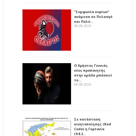
"Συμφωνία κυρίων"
ανάμεσα σε Πελασγό
και Πολύ…
08-08-2026
Ο Χρήστος Γεννιάς
νέος προπονητής
στην ομάδα μπάσκετ
το…
08-08-2026
Σε κατάσταση
κινητοποίησης (Red
Code) η Γορτυνία
(9.8.2…