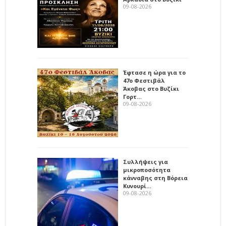
09-08-2026
Έφτασε η ώρα για το
47ο Φεστιβάλ
Άκοβας στο Βυζίκι
Γορτ…
09-08-2026
Συλλήψεις για
μικροποσότητα
κάνναβης στη Βόρεια
Κυνουρί…
09-08-2026