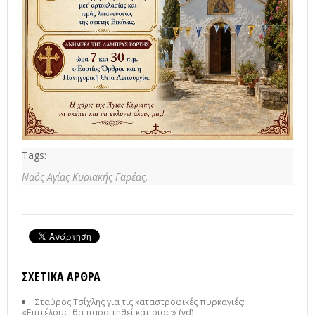
Tags:
Ναός Αγίας Κυριακής Γαρέας,
ΣΧΕΤΙΚΆ ΆΡΘΡΑ
Σταύρος Τσίχλης για τις καταστροφικές πυρκαγιές:
«Επιτέλους, θα παραιτηθεί κάποιος;» (vd)