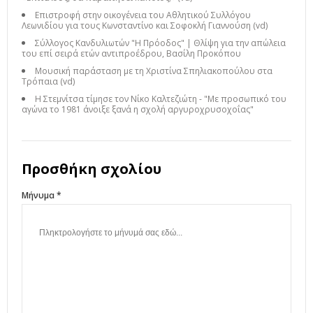
Επιστροφή στην οικογένεια του Αθλητικού Συλλόγου
Λεωνιδίου για τους Κωνσταντίνο και Σοφοκλή Γιαννούση (vd)
Σύλλογος Κανδυλιωτών "Η Πρόοδος" | Θλίψη για την απώλεια
του επί σειρά ετών αντιπροέδρου, Βασίλη Προκόπου
Μουσική παράσταση με τη Χριστίνα Σπηλιακοπούλου στα
Τρόπαια (vd)
Η Στεμνίτσα τίμησε τον Νίκο Καλτεζιώτη - "Με προσωπικό του
αγώνα το 1981 άνοιξε ξανά η σχολή αργυροχρυσοχοΐας"
Προσθήκη σχολίου
Μήνυμα *