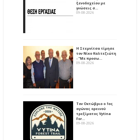
ξενοδοχείου με
γνώσεις σ…
09-08-2026
Η Στεμνίτσα τίμησε
τον Νίκο Καλτεζιώτη
- "Με προσω…
09-08-2026
Τον Οκτώβριο ο 1ος
αγώνας ορεινού
τρεξίματος Vytina
For…
09-08-2026